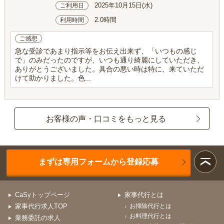
2025年10月15日(水)
ご利用日
2.0時間
利用時間
ご感想
急な受診であまり指示等をお伝え出来ず、「いつもの感じ
で」のみだったのですが、いつも通り綺麗にしていただき、
ありがとうございました。具合の悪い時は特に、来ていただ
けて助かりました。色...
お客様の声・口コミをもっと見る
まずは専用フォームから登録応募
CaSyトップページ
家事代行とは
家事代行求人TOP
お掃除代行とは
お料理代行とは
業務委託の求人