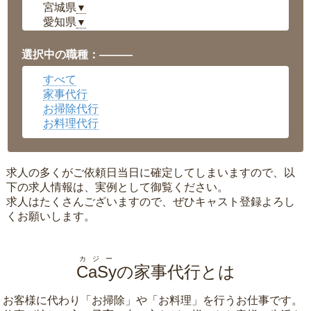
宮城県
▼
愛知県
▼
福井県
▼
岡山県
▼
選択中の職種：———
広島県
▼
すべて
沖縄県
▼
家事代行
お掃除代行
お料理代行
求人の多くがご依頼日当日に確定してしまいますので、以
下の求人情報は、実例として御覧ください。
求人はたくさんございますので、ぜひキャスト登録よろし
くお願いします。
カジー
CaSy
の家事代行とは
お客様に代わり「
お掃除
」や「
お料理
」を行うお仕事です。