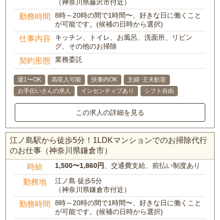
（神奈川県藤沢市付近）
8時～20時の間で1時間〜、好きな日に働くこと
勤務時間
が可能です。(候補の日時から選択)
キッチン、トイレ、お風呂、洗面所、リビン
仕事内容
グ、その他のお掃除
業務委託
契約形態
週1〜OK
高収入可能
扶養内OK
主婦･主夫歓迎
お手伝いさんの求人
インセンティブあり
シフト自由
この求人の詳細を見る
江ノ島駅から徒歩5分！1LDKマンションでのお掃除代行
のお仕事（神奈川県鎌倉市）
1,500〜1,860円
、交通費支給、前払い制度あり
時給
江ノ島 徒歩5分
勤務地
（神奈川県鎌倉市付近）
8時～20時の間で1時間〜、好きな日に働くこと
勤務時間
が可能です。(候補の日時から選択)