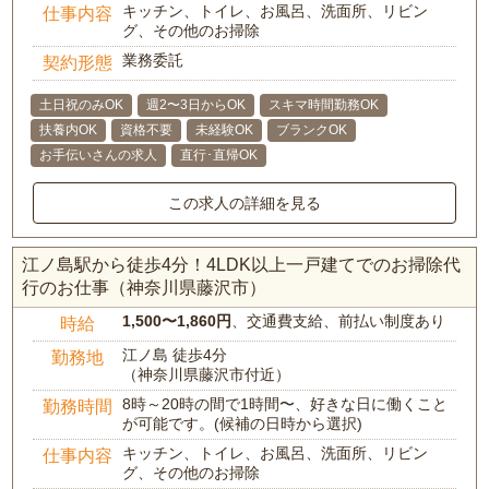
キッチン、トイレ、お風呂、洗面所、リビン
仕事内容
グ、その他のお掃除
業務委託
契約形態
土日祝のみOK
週2〜3日からOK
スキマ時間勤務OK
扶養内OK
資格不要
未経験OK
ブランクOK
お手伝いさんの求人
直行･直帰OK
この求人の詳細を見る
江ノ島駅から徒歩4分！4LDK以上一戸建てでのお掃除代
行のお仕事（神奈川県藤沢市）
1,500〜1,860円
、交通費支給、前払い制度あり
時給
江ノ島 徒歩4分
勤務地
（神奈川県藤沢市付近）
8時～20時の間で1時間〜、好きな日に働くこと
勤務時間
が可能です。(候補の日時から選択)
キッチン、トイレ、お風呂、洗面所、リビン
仕事内容
グ、その他のお掃除