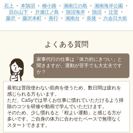
石上
本鵠沼
柳小路
湘南江の島
湘南海岸公園
目白山下
片瀬江ノ島
鵠沼海岸
鵠沼
辻堂
藤沢
藤沢本町
善行
湘南台
長後
六会日大前
よくある質問
家事代行の仕事は「体力的にきつい」と
聞きますが、運動が苦手でも大丈夫です
か？
最初は普段使わない筋肉を使うため、数日間は疲れを
感じられる方もいます。
ただ、CaSyでは早くお仕事に慣れていただけるよう掃
除のコツを研修や動画で学んでいただけます。
そのため、少し慣れると「程よい運動」と感じる方が
多いです。ご自身の体力に合わせたペースで無理なく
スタートできます。