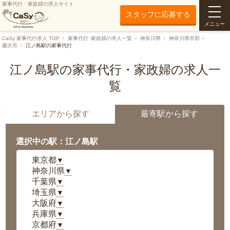
家事代行・家政婦の求人サイト
スタッフに応募する
メニュー
CaSy 家事代行求人 TOP
家事代行･家政婦の求人一覧
神奈川県
神奈川県市部
藤沢市
江ノ島駅の家事代行
江ノ島駅の家事代行・家政婦の求人一
覧
エリアから探す
最寄駅から探す
選択中の駅：江ノ島駅
東京都
▼
神奈川県
▼
千葉県
▼
埼玉県
▼
大阪府
▼
兵庫県
▼
京都府
▼