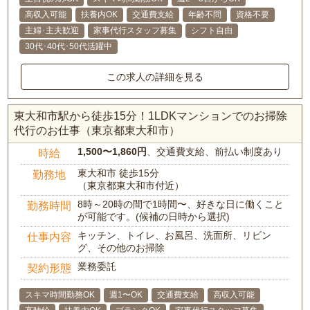
高収入可能
扶養内OK
交通費支給
年齢不問
資格不要
主婦･主夫歓迎
家事代行スタッフ募集
シフト自由
30代･40代･50代活躍中
この求人の詳細を見る
東大和市駅から徒歩15分！1LDKマンションでのお掃除
代行のお仕事（東京都東大和市）
1,500〜1,860円
、交通費支給、前払い制度あり
時給
東大和市 徒歩15分
勤務地
（東京都東大和市付近）
8時～20時の間で1時間〜、好きな日に働くこと
勤務時間
が可能です。(候補の日時から選択)
キッチン、トイレ、お風呂、洗面所、リビン
仕事内容
グ、その他のお掃除
業務委託
契約形態
スキマ時間勤務OK
週1〜OK
交通費支給
高収入可能