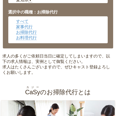
▼
福井県
▼
岡山県
▼
選択中の職種：お掃除代行
広島県
▼
すべて
沖縄県
▼
家事代行
お掃除代行
お料理代行
求人の多くがご依頼日当日に確定してしまいますので、以
下の求人情報は、実例として御覧ください。
求人はたくさんございますので、ぜひキャスト登録よろし
くお願いします。
カジー
CaSy
のお掃除代行とは