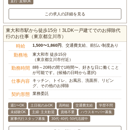
直行･直帰OK
この求人の詳細を見る
東大和市駅から徒歩15分！3LDK一戸建てでのお掃除代
行のお仕事（東京都立川市）
1,500〜1,860円
、交通費支給、前払い制度あり
時給
東大和市 徒歩15分
勤務地
（東京都立川市付近）
8時～20時の間で1時間〜、好きな日に働くこと
勤務時間
が可能です。(候補の日時から選択)
キッチン、トイレ、お風呂、洗面所、リビン
仕事内容
グ、その他のお掃除
業務委託
契約形態
週1〜OK
土日祝のみOK
高時給
交通費支給
学歴不問
未経験OK
主婦･主夫歓迎
資格不要
ハウスキーパー募集
家事代行スタッフ募集
30代･40代･50代活躍中