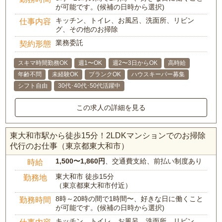
が可能です。(候補の日時から選択)
キッチン、トイレ、お風呂、洗面所、リビン
仕事内容
グ、その他のお掃除
業務委託
契約形態
スキマ時間勤務OK
週1〜OK
週2〜3日からOK
高時給
年齢不問
未経験OK
ブランクOK
ハウスキーパー募集
シフト自由
30代･40代･50代活躍中
この求人の詳細を見る
東大和市駅から徒歩15分！2LDKマンションでのお掃除
代行のお仕事（東京都東大和市）
1,500〜1,860円
、交通費支給、前払い制度あり
時給
東大和市 徒歩15分
勤務地
（東京都東大和市付近）
8時～20時の間で1時間〜、好きな日に働くこと
勤務時間
が可能です。(候補の日時から選択)
キッチン、トイレ、お風呂、洗面所、リビン