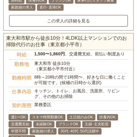
高時給
扶養内OK
ブランクOK
家事代行スタッフ募集
家政婦の求人
直行･直帰OK
この求人の詳細を見る
東大和市駅から徒歩10分！4LDK以上マンションでのお
掃除代行のお仕事（東京都小平市）
1,500〜1,860円
、交通費支給、前払い制度あり
時給
東大和市 徒歩10分
勤務地
（東京都小平市付近）
8時～20時の間で1時間〜、好きな日に働くこと
勤務時間
が可能です。(候補の日時から選択)
キッチン、トイレ、お風呂、洗面所、リビン
仕事内容
グ、その他のお掃除
業務委託
契約形態
週1〜OK
スキマ時間勤務OK
土日祝のみOK
扶養内OK
交通費支給
未経験OK
ブランクOK
主婦･主夫歓迎
学歴不問
家政婦の求人
30代･40代･50代活躍中