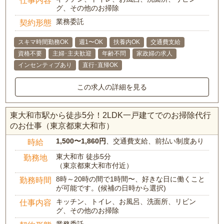
仕事内容
グ、その他のお掃除
業務委託
契約形態
スキマ時間勤務OK
週1〜OK
扶養内OK
交通費支給
資格不要
主婦･主夫歓迎
年齢不問
家政婦の求人
インセンティブあり
直行･直帰OK
この求人の詳細を見る
東大和市駅から徒歩5分！2LDK一戸建てでのお掃除代行
のお仕事（東京都東大和市）
1,500〜1,860円
、交通費支給、前払い制度あり
時給
東大和市 徒歩5分
勤務地
（東京都東大和市付近）
8時～20時の間で1時間〜、好きな日に働くこと
勤務時間
が可能です。(候補の日時から選択)
キッチン、トイレ、お風呂、洗面所、リビン
仕事内容
グ、その他のお掃除