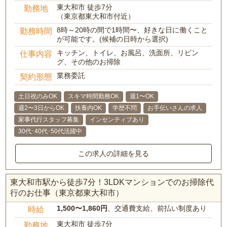
東大和市 徒歩7分
勤務地
（東京都東大和市付近）
8時～20時の間で1時間〜、好きな日に働くこと
勤務時間
が可能です。(候補の日時から選択)
キッチン、トイレ、お風呂、洗面所、リビン
仕事内容
グ、その他のお掃除
業務委託
契約形態
土日祝のみOK
スキマ時間勤務OK
週1〜OK
週2〜3日からOK
扶養内OK
学歴不問
お手伝いさんの求人
家事代行スタッフ募集
インセンティブあり
30代･40代･50代活躍中
この求人の詳細を見る
東大和市駅から徒歩7分！3LDKマンションでのお掃除代
行のお仕事（東京都東大和市）
1,500〜1,860円
、交通費支給、前払い制度あり
時給
東大和市 徒歩7分
勤務地