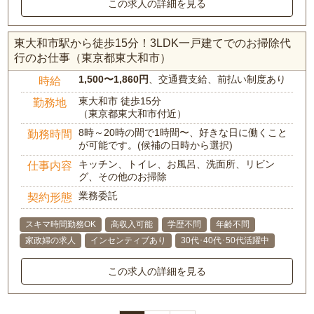
この求人の詳細を見る
東大和市駅から徒歩15分！3LDK一戸建てでのお掃除代
行のお仕事（東京都東大和市）
1,500〜1,860円
、交通費支給、前払い制度あり
時給
東大和市 徒歩15分
勤務地
（東京都東大和市付近）
8時～20時の間で1時間〜、好きな日に働くこと
勤務時間
が可能です。(候補の日時から選択)
キッチン、トイレ、お風呂、洗面所、リビン
仕事内容
グ、その他のお掃除
業務委託
契約形態
スキマ時間勤務OK
高収入可能
学歴不問
年齢不問
家政婦の求人
インセンティブあり
30代･40代･50代活躍中
この求人の詳細を見る