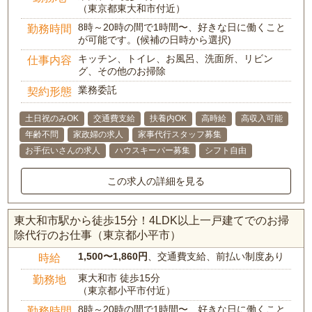
（東京都東大和市付近）
8時～20時の間で1時間〜、好きな日に働くこと
勤務時間
が可能です。(候補の日時から選択)
キッチン、トイレ、お風呂、洗面所、リビン
仕事内容
グ、その他のお掃除
業務委託
契約形態
土日祝のみOK
交通費支給
扶養内OK
高時給
高収入可能
年齢不問
家政婦の求人
家事代行スタッフ募集
お手伝いさんの求人
ハウスキーパー募集
シフト自由
この求人の詳細を見る
東大和市駅から徒歩15分！4LDK以上一戸建てでのお掃
除代行のお仕事（東京都小平市）
1,500〜1,860円
、交通費支給、前払い制度あり
時給
東大和市 徒歩15分
勤務地
（東京都小平市付近）
8時～20時の間で1時間〜、好きな日に働くこと
勤務時間