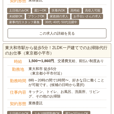
業務委託
契約形態
土日祝のみOK
週1〜OK
扶養内OK
高時給
高収入可能
未経験OK
ブランクOK
家政婦の求人
お手伝いさんの求人
家事代行スタッフ募集
30代･40代･50代活躍中
この求人の詳細を見る
東大和市駅から徒歩5分！2LDK一戸建てでのお掃除代行
のお仕事（東京都小平市）
1,500〜1,860円
、交通費支給、前払い制度あり
時給
東大和市 徒歩5分
勤務地
（東京都小平市付近）
8時～20時の間で1時間〜、好きな日に働くこと
勤務時間
が可能です。(候補の日時から選択)
キッチン、トイレ、お風呂、洗面所、リビン
仕事内容
グ、その他のお掃除
業務委託
契約形態
土日祝のみOK
スキマ時間勤務OK
週2〜3日からOK