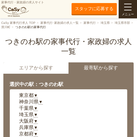
家事代行・家政婦の求人サイト
スタッフに応募する
メニュー
CaSy 家事代行求人 TOP
家事代行･家政婦の求人一覧
家事代行
埼玉県
埼玉県市部
滑川町
つきのわ駅の家事代行
つきのわ駅の家事代行・家政婦の求人
一覧
エリアから探す
最寄駅から探す
選択中の駅：つきのわ駅
東京都
▼
神奈川県
▼
千葉県
▼
埼玉県
▼
大阪府
▼
兵庫県
▼
京都府
▼