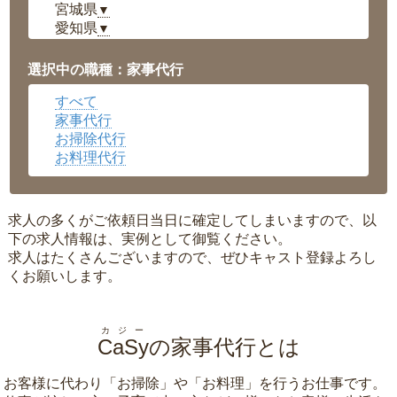
宮城県
▼
愛知県
▼
福井県
▼
岡山県
▼
選択中の職種：家事代行
広島県
▼
すべて
沖縄県
▼
家事代行
お掃除代行
お料理代行
求人の多くがご依頼日当日に確定してしまいますので、以
下の求人情報は、実例として御覧ください。
求人はたくさんございますので、ぜひキャスト登録よろし
くお願いします。
カジー
CaSy
の家事代行とは
お客様に代わり「
お掃除
」や「
お料理
」を行うお仕事です。