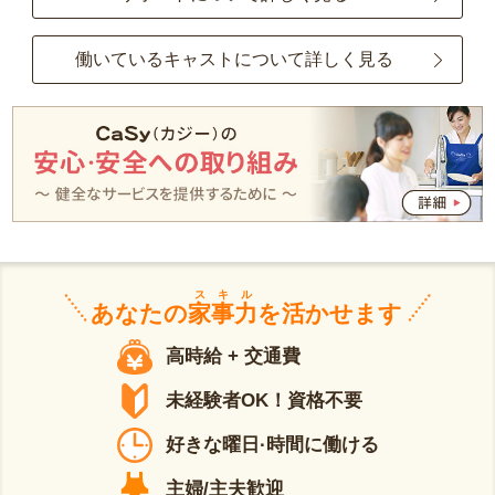
働いているキャストについて詳しく見る
スキル
あなたの
家事力
を活かせます
高時給 + 交通費
未経験者OK！資格不要
好きな曜日·時間に働ける
主婦/主夫歓迎