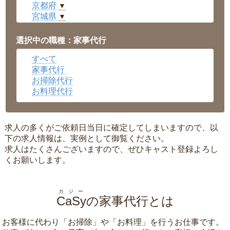
京都府
▼
宮城県
▼
愛知県
▼
福井県
▼
選択中の職種：家事代行
岡山県
▼
すべて
広島県
▼
家事代行
沖縄県
▼
お掃除代行
お料理代行
求人の多くがご依頼日当日に確定してしまいますので、以
下の求人情報は、実例として御覧ください。
求人はたくさんございますので、ぜひキャスト登録よろし
くお願いします。
カジー
CaSy
の家事代行とは
お客様に代わり「
お掃除
」や「
お料理
」を行うお仕事です。