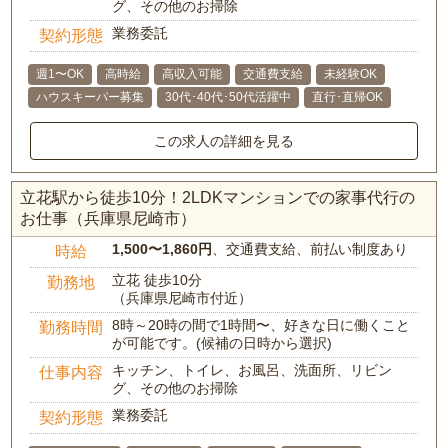
グ、その他のお掃除
業務委託
契約形態
週1〜OK
高時給
高収入可能
交通費支給
未経験OK
ハウスキーパー募集
30代･40代･50代活躍中
直行･直帰OK
この求人の詳細を見る
立花駅から徒歩10分！2LDKマンションでの家事代行の
お仕事（兵庫県尼崎市）
1,500〜1,860円
、交通費支給、前払い制度あり
時給
立花 徒歩10分
勤務地
（兵庫県尼崎市付近）
8時～20時の間で1時間〜、好きな日に働くこと
勤務時間
が可能です。(候補の日時から選択)
キッチン、トイレ、お風呂、洗面所、リビン
仕事内容
グ、その他のお掃除
業務委託
契約形態