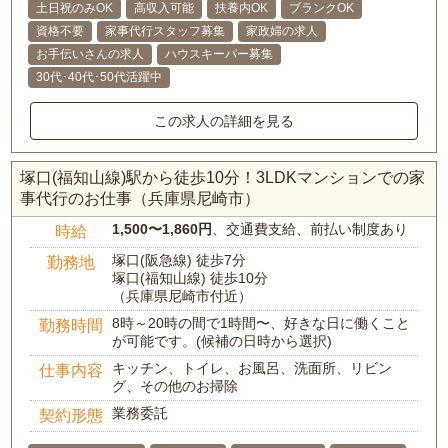
土日祝のみOK
高収入可能
扶養内OK
ブランクOK
資格不要
家事代行スタッフ募集
家政婦の求人
お手伝いさんの求人
ハウスキーパー募集
30代･40代･50代活躍中
この求人の詳細を見る
塚口(福知山線)駅から徒歩10分！3LDKマンションでの家
事代行のお仕事（兵庫県尼崎市）
1,500〜1,860円
、交通費支給、前払い制度あり
時給
塚口(阪急線) 徒歩7分
勤務地
塚口(福知山線) 徒歩10分
（兵庫県尼崎市付近）
8時～20時の間で1時間〜、好きな日に働くこと
勤務時間
が可能です。(候補の日時から選択)
キッチン、トイレ、お風呂、洗面所、リビン
仕事内容
グ、その他のお掃除
業務委託
契約形態