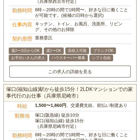
（兵庫県西宮市付近）
8時～20時の間で1時間〜、好きな日に働くこと
勤務時間
が可能です。(候補の日時から選択)
キッチン、トイレ、お風呂、洗面所、リビン
仕事内容
グ、その他のお掃除
業務委託
契約形態
週2〜3日からOK
週1〜OK
高収入可能
ブランクOK
お手伝いさんの求人
ハウスキーパー募集
シフト自由
この求人の詳細を見る
塚口(福知山線)駅から徒歩15分！2LDKマンションでの家
事代行のお仕事（兵庫県尼崎市）
1,500〜1,860円
、交通費支給、前払い制度あり
時給
塚口(阪急線) 徒歩10分
勤務地
塚口(福知山線) 徒歩15分
（兵庫県尼崎市付近）
8時～20時の間で1時間〜、好きな日に働くこと
勤務時間