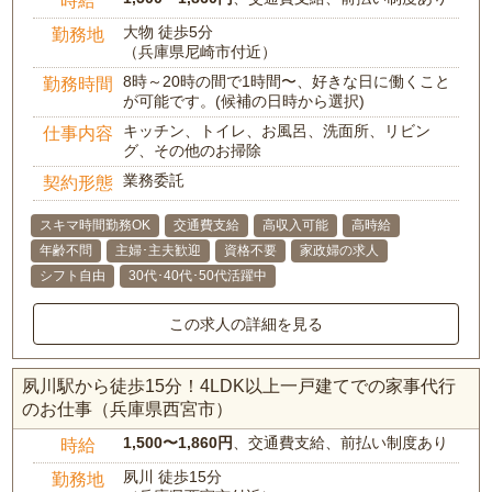
大物 徒歩5分
勤務地
（兵庫県尼崎市付近）
8時～20時の間で1時間〜、好きな日に働くこと
勤務時間
が可能です。(候補の日時から選択)
キッチン、トイレ、お風呂、洗面所、リビン
仕事内容
グ、その他のお掃除
業務委託
契約形態
スキマ時間勤務OK
交通費支給
高収入可能
高時給
年齢不問
主婦･主夫歓迎
資格不要
家政婦の求人
シフト自由
30代･40代･50代活躍中
この求人の詳細を見る
夙川駅から徒歩15分！4LDK以上一戸建てでの家事代行
のお仕事（兵庫県西宮市）
1,500〜1,860円
、交通費支給、前払い制度あり
時給
夙川 徒歩15分
勤務地