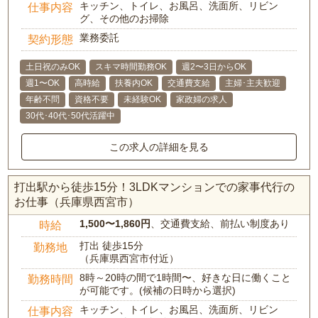
キッチン、トイレ、お風呂、洗面所、リビン
仕事内容
グ、その他のお掃除
業務委託
契約形態
土日祝のみOK
スキマ時間勤務OK
週2〜3日からOK
週1〜OK
高時給
扶養内OK
交通費支給
主婦･主夫歓迎
年齢不問
資格不要
未経験OK
家政婦の求人
30代･40代･50代活躍中
この求人の詳細を見る
打出駅から徒歩15分！3LDKマンションでの家事代行の
お仕事（兵庫県西宮市）
1,500〜1,860円
、交通費支給、前払い制度あり
時給
打出 徒歩15分
勤務地
（兵庫県西宮市付近）
8時～20時の間で1時間〜、好きな日に働くこと
勤務時間
が可能です。(候補の日時から選択)
キッチン、トイレ、お風呂、洗面所、リビン
仕事内容