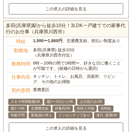
この求人の詳細を見る
多田(兵庫県)駅から徒歩10分！3LDK一戸建てでの家事代
行のお仕事（兵庫県川西市）
1,500〜1,860円
、交通費支給、前払い制度あり
時給
多田(兵庫県) 徒歩10分
勤務地
（兵庫県川西市付近）
8時～20時の間で1時間〜、好きな日に働くこと
勤務時間
が可能です。(候補の日時から選択)
キッチン、トイレ、お風呂、洗面所、リビン
仕事内容
グ、その他のお掃除
業務委託
契約形態
スキマ時間勤務OK
週2〜3日からOK
土日祝のみOK
週1〜OK
交通費支給
扶養内OK
高収入可能
高時給
年齢不問
家政婦の求人
インセンティブあり
直行･直帰OK
この求人の詳細を見る