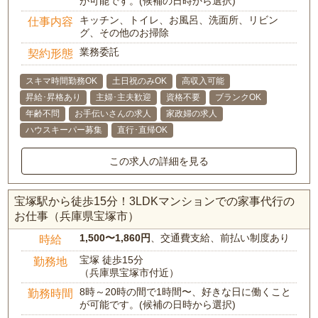
が可能です。(候補の日時から選択)
キッチン、トイレ、お風呂、洗面所、リビン
仕事内容
グ、その他のお掃除
業務委託
契約形態
スキマ時間勤務OK
土日祝のみOK
高収入可能
昇給･昇格あり
主婦･主夫歓迎
資格不要
ブランクOK
年齢不問
お手伝いさんの求人
家政婦の求人
ハウスキーパー募集
直行･直帰OK
この求人の詳細を見る
宝塚駅から徒歩15分！3LDKマンションでの家事代行の
お仕事（兵庫県宝塚市）
1,500〜1,860円
、交通費支給、前払い制度あり
時給
宝塚 徒歩15分
勤務地
（兵庫県宝塚市付近）
8時～20時の間で1時間〜、好きな日に働くこと
勤務時間
が可能です。(候補の日時から選択)