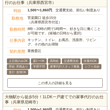
行のお仕事（兵庫県西宮市）
1,500〜1,860円
、交通費支給、前払い制度あり
時給
苦楽園口 徒歩15分
勤務地
（兵庫県西宮市付近）
8時～20時の間で1時間〜、好きな日に働くこと
勤務時間
が可能です。(候補の日時から選択)
キッチン、トイレ、お風呂、洗面所、リビン
仕事内容
グ、その他のお掃除
業務委託
契約形態
土日祝のみOK
週1〜OK
高時給
交通費支給
扶養内OK
昇給･昇格あり
学歴不問
家事代行スタッフ募集
シフト自由
直行･直帰OK
この求人の詳細を見る
大物駅から徒歩5分！1LDK一戸建てでの家事代行のお仕
事（兵庫県尼崎市）
1,500〜1,860円
、交通費支給、前払い制度あり
時給