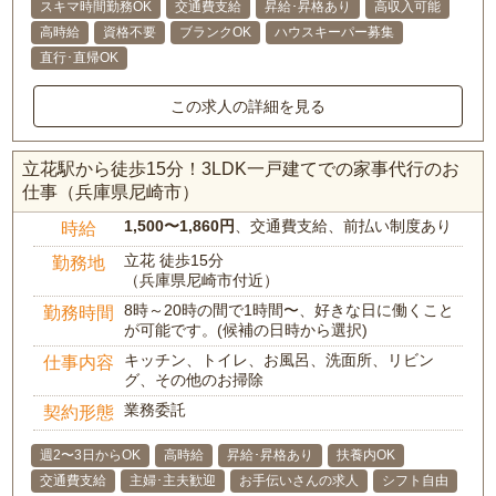
スキマ時間勤務OK
交通費支給
昇給･昇格あり
高収入可能
高時給
資格不要
ブランクOK
ハウスキーパー募集
直行･直帰OK
この求人の詳細を見る
立花駅から徒歩15分！3LDK一戸建てでの家事代行のお
仕事（兵庫県尼崎市）
1,500〜1,860円
、交通費支給、前払い制度あり
時給
立花 徒歩15分
勤務地
（兵庫県尼崎市付近）
8時～20時の間で1時間〜、好きな日に働くこと
勤務時間
が可能です。(候補の日時から選択)
キッチン、トイレ、お風呂、洗面所、リビン
仕事内容
グ、その他のお掃除
業務委託
契約形態
週2〜3日からOK
高時給
昇給･昇格あり
扶養内OK
交通費支給
主婦･主夫歓迎
お手伝いさんの求人
シフト自由