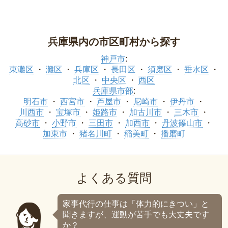
兵庫県内の市区町村から探す
神戸市
:
東灘区
灘区
兵庫区
長田区
須磨区
垂水区
北区
中央区
西区
兵庫県市部
:
明石市
西宮市
芦屋市
尼崎市
伊丹市
川西市
宝塚市
姫路市
加古川市
三木市
高砂市
小野市
三田市
加西市
丹波篠山市
加東市
猪名川町
稲美町
播磨町
よくある質問
家事代行の仕事は「体力的にきつい」と
聞きますが、運動が苦手でも大丈夫です
か？