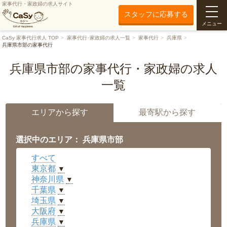
家事代行・家政婦の求人サイト
スタッフに応募する
メニュー
CaSy 家事代行求人 TOP
家事代行･家政婦の求人一覧
家事代行
兵庫県
兵庫県市部の家事代行
兵庫県市部の家事代行・家政婦の求人
一覧
エリアから探す
最寄駅から探す
選択中のエリア： 兵庫県市部
すべて
東京都
▼
神奈川県
▼
千葉県
▼
埼玉県
▼
大阪府
▼
兵庫県
▼