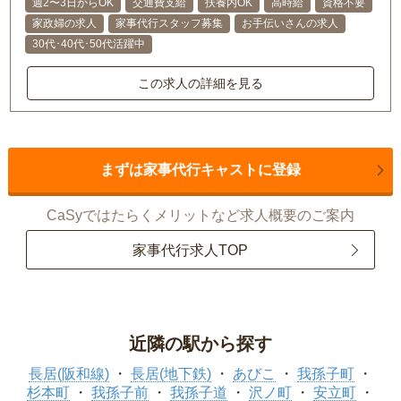
週2〜3日からOK
交通費支給
扶養内OK
高時給
資格不要
家政婦の求人
家事代行スタッフ募集
お手伝いさんの求人
30代･40代･50代活躍中
この求人の詳細を見る
まずは家事代行キャストに登録
CaSyではたらくメリットなど求人概要のご案内
家事代行求人TOP
近隣の駅から探す
長居(阪和線)
長居(地下鉄)
あびこ
我孫子町
杉本町
我孫子前
我孫子道
沢ノ町
安立町