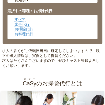
▼
福井県
▼
岡山県
▼
選択中の職種：お掃除代行
広島県
▼
すべて
沖縄県
▼
家事代行
お掃除代行
お料理代行
求人の多くがご依頼日当日に確定してしまいますので、以
下の求人情報は、実例として御覧ください。
求人はたくさんございますので、ぜひキャスト登録よろし
くお願いします。
カジー
CaSy
のお掃除代行とは