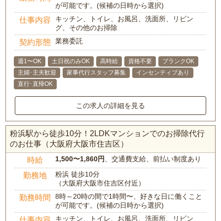
が可能です。(候補の日時から選択)
キッチン、トイレ、お風呂、洗面所、リビン
仕事内容
グ、その他のお掃除
業務委託
契約形態
週1〜OK
土日祝のみOK
高時給
資格不要
ブランクOK
主婦･主夫歓迎
家事代行スタッフ募集
インセンティブあり
直行･直帰OK
この求人の詳細を見る
粉浜駅から徒歩10分！2LDKマンションでのお掃除代行
のお仕事（大阪府大阪市住吉区）
1,500〜1,860円
、交通費支給、前払い制度あり
時給
粉浜 徒歩10分
勤務地
（大阪府大阪市住吉区付近）
8時～20時の間で1時間〜、好きな日に働くこと
勤務時間
が可能です。(候補の日時から選択)
キッチン、トイレ、お風呂、洗面所、リビン
仕事内容