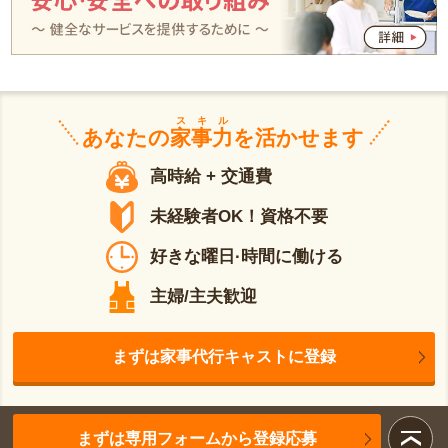
スキル
あなたの
家事力
を活かせます
高時給 + 交通費
未経験者OK！資格不要
好きな曜日·時間に働ける
主婦/主夫歓迎
まずは家事代行キャストに登録
まずは専用フォームから登録応募