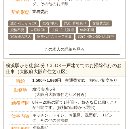
グ、その他のお掃除
業務委託
契約形態
週2〜3日からOK
扶養内OK
昇給･昇格あり
交通費支給
資格不要
未経験OK
主婦･主夫歓迎
年齢不問
家政婦の求人
家事代行スタッフ募集
30代･40代･50代活躍中
この求人の詳細を見る
粉浜駅から徒歩5分！3LDK一戸建てでのお掃除代行のお
仕事（大阪府大阪市住之江区）
1,500〜1,860円
、交通費支給、前払い制度あり
時給
粉浜 徒歩5分
勤務地
（大阪府大阪市住之江区付近）
8時～20時の間で1時間〜、好きな日に働くこと
勤務時間
が可能です。(候補の日時から選択)
キッチン、トイレ、お風呂、洗面所、リビン
仕事内容
グ、その他のお掃除
業務委託
契約形態