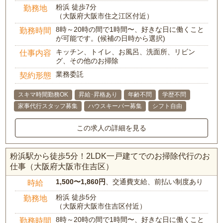
粉浜 徒歩7分
勤務地
（大阪府大阪市住之江区付近）
8時～20時の間で1時間〜、好きな日に働くこと
勤務時間
が可能です。(候補の日時から選択)
キッチン、トイレ、お風呂、洗面所、リビン
仕事内容
グ、その他のお掃除
業務委託
契約形態
スキマ時間勤務OK
昇給･昇格あり
年齢不問
学歴不問
家事代行スタッフ募集
ハウスキーパー募集
シフト自由
この求人の詳細を見る
粉浜駅から徒歩5分！2LDK一戸建てでのお掃除代行のお
仕事（大阪府大阪市住吉区）
1,500〜1,860円
、交通費支給、前払い制度あり
時給
粉浜 徒歩5分
勤務地
（大阪府大阪市住吉区付近）
8時～20時の間で1時間〜、好きな日に働くこと
勤務時間