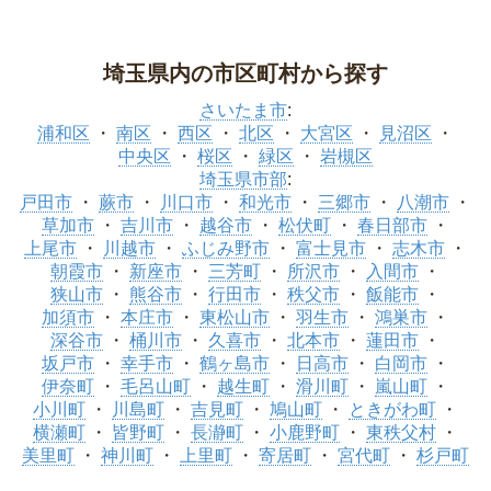
埼玉県内の市区町村から探す
さいたま市
:
浦和区
南区
西区
北区
大宮区
見沼区
中央区
桜区
緑区
岩槻区
埼玉県市部
:
戸田市
蕨市
川口市
和光市
三郷市
八潮市
草加市
吉川市
越谷市
松伏町
春日部市
上尾市
川越市
ふじみ野市
富士見市
志木市
朝霞市
新座市
三芳町
所沢市
入間市
狭山市
熊谷市
行田市
秩父市
飯能市
加須市
本庄市
東松山市
羽生市
鴻巣市
深谷市
桶川市
久喜市
北本市
蓮田市
坂戸市
幸手市
鶴ヶ島市
日高市
白岡市
伊奈町
毛呂山町
越生町
滑川町
嵐山町
小川町
川島町
吉見町
鳩山町
ときがわ町
横瀬町
皆野町
長瀞町
小鹿野町
東秩父村
美里町
神川町
上里町
寄居町
宮代町
杉戸町