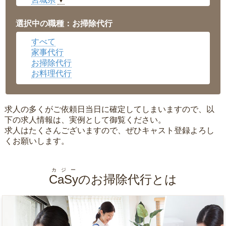
▼
愛知県
▼
福井県
▼
選択中の職種：お掃除代行
岡山県
▼
すべて
広島県
▼
家事代行
沖縄県
▼
お掃除代行
お料理代行
求人の多くがご依頼日当日に確定してしまいますので、以
下の求人情報は、実例として御覧ください。
求人はたくさんございますので、ぜひキャスト登録よろし
くお願いします。
カジー
CaSy
のお掃除代行とは