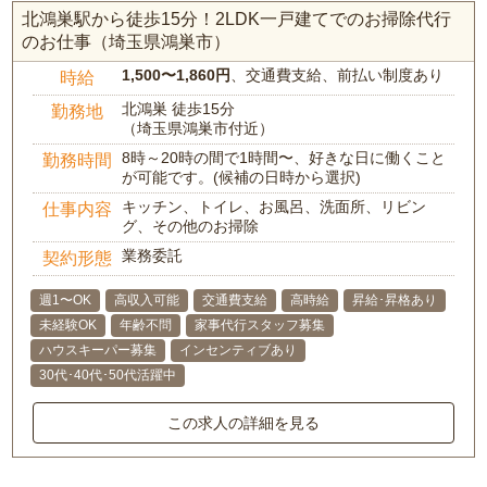
北鴻巣駅から徒歩15分！2LDK一戸建てでのお掃除代行
のお仕事（埼玉県鴻巣市）
1,500〜1,860円
、交通費支給、前払い制度あり
時給
北鴻巣 徒歩15分
勤務地
（埼玉県鴻巣市付近）
8時～20時の間で1時間〜、好きな日に働くこと
勤務時間
が可能です。(候補の日時から選択)
キッチン、トイレ、お風呂、洗面所、リビン
仕事内容
グ、その他のお掃除
業務委託
契約形態
週1〜OK
高収入可能
交通費支給
高時給
昇給･昇格あり
未経験OK
年齢不問
家事代行スタッフ募集
ハウスキーパー募集
インセンティブあり
30代･40代･50代活躍中
この求人の詳細を見る