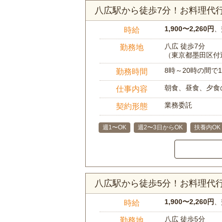
八広駅から徒歩7分！お料理代
1,900〜2,260円
、
時給
八広 徒歩7分
勤務地
（東京都墨田区付
8時～20時の間
勤務時間
朝食、昼食、夕食
仕事内容
業務委託
契約形態
週1〜OK
週2〜3日からOK
扶養内OK
八広駅から徒歩5分！お料理代
1,900〜2,260円
、
時給
八広 徒歩5分
勤務地