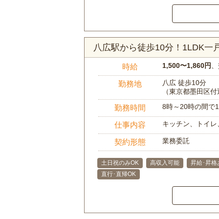
八広駅から徒歩10分！1LDK
1,500〜1,860円
、
時給
八広 徒歩10分
勤務地
（東京都墨田区付
8時～20時の間
勤務時間
キッチン、トイレ
仕事内容
業務委託
契約形態
土日祝のみOK
高収入可能
昇給･昇格
直行･直帰OK