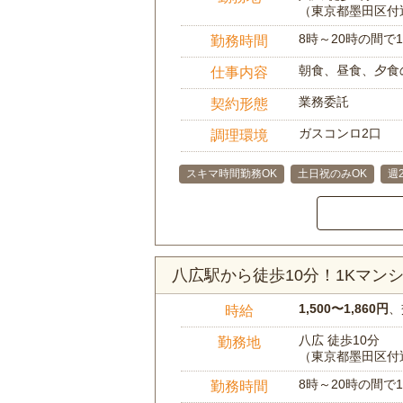
（東京都墨田区付
8時～20時の間
勤務時間
朝食、昼食、夕食
仕事内容
業務委託
契約形態
ガスコンロ2口
調理環境
スキマ時間勤務OK
土日祝のみOK
週
八広駅から徒歩10分！1Kマ
1,500〜1,860円
、
時給
八広 徒歩10分
勤務地
（東京都墨田区付
8時～20時の間
勤務時間