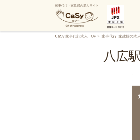
家事代行・家政婦の求人サイト
CaSy 家事代行求人 TOP
家事代行･家政婦の求
八広