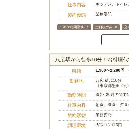
キッチン、トイレ
仕事内容
業務委託
契約形態
スキマ時間勤務OK
土日祝のみOK
交
八広駅から徒歩10分！お料理
1,900〜2,260円
、
時給
八広 徒歩10分
勤務地
（東京都墨田区付
8時～20時の間
勤務時間
朝食、昼食、夕食
仕事内容
業務委託
契約形態
ガスコンロ3口
調理環境