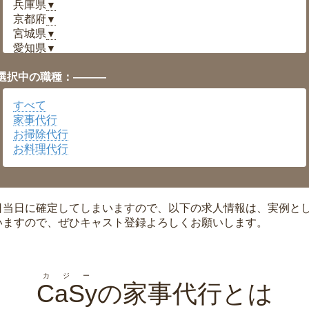
兵庫県
▼
京都府
▼
宮城県
▼
愛知県
▼
福井県
▼
選択中の職種：———
岡山県
▼
広島県
▼
すべて
沖縄県
▼
家事代行
お掃除代行
お料理代行
日当日に確定してしまいますので、以下の求人情報は、実例と
いますので、ぜひキャスト登録よろしくお願いします。
カジー
CaSy
の家事代行とは