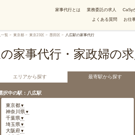
家事代行とは
業務委託の求人
CaS
よくある質問
お仕事
人一覧
東京都
東京23区
墨田区
八広駅の家事代行
駅の家事代行・家政婦の求
エリアから探す
最寄駅から探す
選択中の駅：八広駅
東京都
▼
神奈川県
▼
千葉県
▼
埼玉県
▼
大阪府
▼