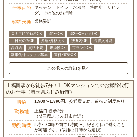
キッチン、トイレ、お風呂、洗面所、リビン
仕事内容
グ、その他のお掃除
業務委託
契約形態
スキマ時間勤務OK
週1〜OK
週2〜3日からOK
土日祝のみOK
昇給･昇格あり
扶養内OK
高収入可能
高時給
資格不要
未経験OK
ブランクOK
家事代行スタッフ募集
直行･直帰OK
この求人の詳細を見る
上福岡駅から徒歩7分！1LDKマンションでのお掃除代行
のお仕事（埼玉県ふじみ野市）
1,500〜1,860円
、交通費支給、前払い制度あり
時給
上福岡 徒歩7分
勤務地
（埼玉県ふじみ野市付近）
8時～20時の間で1時間〜、好きな日に働くこと
勤務時間
が可能です。(候補の日時から選択)