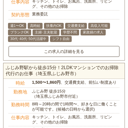
キッチン、トイレ、お風呂、洗面所、リビン
仕事内容
グ、その他のお掃除
業務委託
契約形態
週1〜OK
高時給
扶養内OK
交通費支給
高収入可能
ブランクOK
主婦･主夫歓迎
学歴不問
家政婦の求人
30代･40代･50代活躍中
シフト自由
この求人の詳細を見る
ふじみ野駅から徒歩15分！2LDKマンションでのお掃除
代行のお仕事（埼玉県ふじみ野市）
1,500〜1,860円
、交通費支給、前払い制度あり
時給
ふじみ野 徒歩15分
勤務地
（埼玉県ふじみ野市付近）
8時～20時の間で1時間〜、好きな日に働くこと
勤務時間
が可能です。(候補の日時から選択)
キッチン、トイレ、お風呂、洗面所、リビン
仕事内容
グ、その他のお掃除