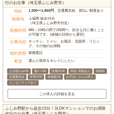
行のお仕事（埼玉県ふじみ野市）
1,500〜1,860円
、交通費支給、前払い制度あり
時給
上福岡 徒歩15分
勤務地
（埼玉県ふじみ野市付近）
8時～20時の間で1時間〜、好きな日に働くこと
勤務時間
が可能です。(候補の日時から選択)
キッチン、トイレ、お風呂、洗面所、リビン
仕事内容
グ、その他のお掃除
業務委託
契約形態
選んだ箇所をキレイにしたい
希望
土日祝のみOK
週1〜OK
扶養内OK
昇給･昇格あり
高時給
交通費支給
学歴不問
未経験OK
お手伝いさんの求人
インセンティブあり
この求人の詳細を見る
ふじみ野駅から徒歩15分！3LDKマンションでのお掃除
代行のお仕事（埼玉県ふじみ野市）