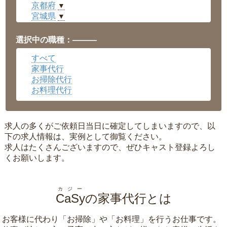
京都府
▼
宮城県
▼
愛知県
▼
福井県
▼
選択中の職種：———
岡山県
▼
すべて
広島県
▼
家事代行
沖縄県
▼
お掃除代行
お料理代行
求人の多くがご依頼日当日に確定してしまいますので、以
下の求人情報は、実例として御覧ください。
求人はたくさんございますので、ぜひキャスト登録よろし
くお願いします。
カジー
CaSy
の家事代行とは
お客様に代わり「
お掃除
」や「
お料理
」を行うお仕事です。