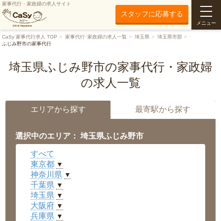
家事代行・家政婦の求人サイト
スタッフに応募する
メニュー
CaSy 家事代行求人 TOP
家事代行･家政婦の求人一覧
埼玉県
埼玉県市部
ふじみ野市の家事代行
埼玉県ふじみ野市の家事代行・家政婦
の求人一覧
エリアから探す
最寄駅から探す
選択中のエリア： 埼玉県ふじみ野市
すべて
東京都
▼
神奈川県
▼
千葉県
▼
埼玉県
▼
大阪府
▼
兵庫県
▼