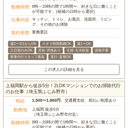
8時～20時の間で1時間〜、好きな日に働くこと
勤務時間
が可能です。(候補の日時から選択)
キッチン、トイレ、お風呂、洗面所、リビン
仕事内容
グ、その他のお掃除
業務委託
契約形態
週2〜3日からOK
スキマ時間勤務OK
週1〜OK
土日祝のみOK
昇給･昇格あり
主婦･主夫歓迎
資格不要
家事代行スタッフ募集
直行･直帰OK
この求人の詳細を見る
上福岡駅から徒歩5分！2LDKマンションでのお掃除代行
のお仕事（埼玉県ふじみ野市）
1,500〜1,860円
、交通費支給、前払い制度あり
時給
上福岡 徒歩5分
勤務地
（埼玉県ふじみ野市付近）
8時～20時の間で1時間〜、好きな日に働くこと
勤務時間
が可能です。(候補の日時から選択)