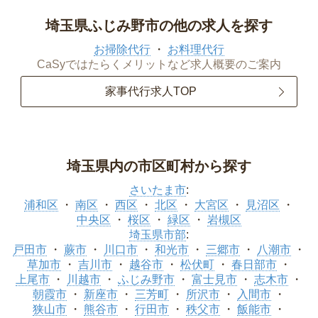
埼玉県ふじみ野市の他の求人を探す
お掃除代行
お料理代行
CaSyではたらくメリットなど求人概要のご案内
家事代行求人TOP
埼玉県内の市区町村から探す
さいたま市
:
浦和区
南区
西区
北区
大宮区
見沼区
中央区
桜区
緑区
岩槻区
埼玉県市部
:
戸田市
蕨市
川口市
和光市
三郷市
八潮市
草加市
吉川市
越谷市
松伏町
春日部市
上尾市
川越市
ふじみ野市
富士見市
志木市
朝霞市
新座市
三芳町
所沢市
入間市
狭山市
熊谷市
行田市
秩父市
飯能市