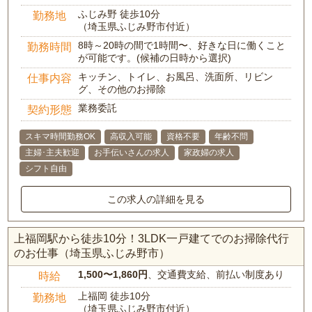
ふじみ野 徒歩10分
勤務地
（埼玉県ふじみ野市付近）
8時～20時の間で1時間〜、好きな日に働くこと
勤務時間
が可能です。(候補の日時から選択)
キッチン、トイレ、お風呂、洗面所、リビン
仕事内容
グ、その他のお掃除
業務委託
契約形態
スキマ時間勤務OK
高収入可能
資格不要
年齢不問
主婦･主夫歓迎
お手伝いさんの求人
家政婦の求人
シフト自由
この求人の詳細を見る
上福岡駅から徒歩10分！3LDK一戸建てでのお掃除代行
のお仕事（埼玉県ふじみ野市）
1,500〜1,860円
、交通費支給、前払い制度あり
時給
上福岡 徒歩10分
勤務地
（埼玉県ふじみ野市付近）