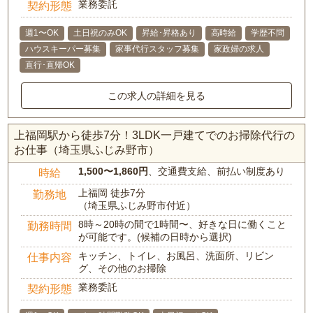
業務委託
契約形態
週1〜OK
土日祝のみOK
昇給･昇格あり
高時給
学歴不問
ハウスキーパー募集
家事代行スタッフ募集
家政婦の求人
直行･直帰OK
この求人の詳細を見る
上福岡駅から徒歩7分！3LDK一戸建てでのお掃除代行の
お仕事（埼玉県ふじみ野市）
1,500〜1,860円
、交通費支給、前払い制度あり
時給
上福岡 徒歩7分
勤務地
（埼玉県ふじみ野市付近）
8時～20時の間で1時間〜、好きな日に働くこと
勤務時間
が可能です。(候補の日時から選択)
キッチン、トイレ、お風呂、洗面所、リビン
仕事内容
グ、その他のお掃除
業務委託
契約形態