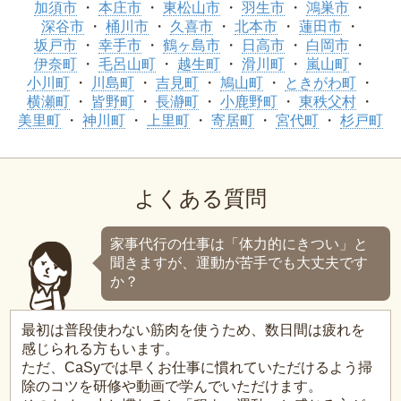
加須市
本庄市
東松山市
羽生市
鴻巣市
深谷市
桶川市
久喜市
北本市
蓮田市
坂戸市
幸手市
鶴ヶ島市
日高市
白岡市
伊奈町
毛呂山町
越生町
滑川町
嵐山町
小川町
川島町
吉見町
鳩山町
ときがわ町
横瀬町
皆野町
長瀞町
小鹿野町
東秩父村
美里町
神川町
上里町
寄居町
宮代町
杉戸町
よくある質問
家事代行の仕事は「体力的にきつい」と
聞きますが、運動が苦手でも大丈夫です
か？
最初は普段使わない筋肉を使うため、数日間は疲れを
感じられる方もいます。
ただ、CaSyでは早くお仕事に慣れていただけるよう掃
除のコツを研修や動画で学んでいただけます。