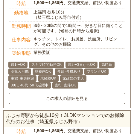
1,500〜1,860円
、交通費支給、前払い制度あり
時給
上福岡 徒歩10分
勤務地
（埼玉県ふじみ野市付近）
8時～20時の間で1時間〜、好きな日に働くこと
勤務時間
が可能です。(候補の日時から選択)
キッチン、トイレ、お風呂、洗面所、リビン
仕事内容
グ、その他のお掃除
業務委託
契約形態
週1〜OK
スキマ時間勤務OK
週2〜3日からOK
高時給
高収入可能
扶養内OK
昇給･昇格あり
ブランクOK
主婦･主夫歓迎
未経験OK
家政婦の求人
30代･40代･50代活躍中
直行･直帰OK
この求人の詳細を見る
ふじみ野駅から徒歩10分！3LDKマンションでのお掃除
代行のお仕事（埼玉県ふじみ野市）
1,500〜1,860円
、交通費支給、前払い制度あり
時給