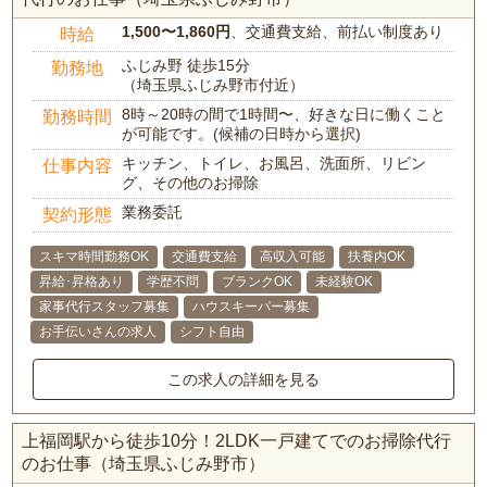
1,500〜1,860円
、交通費支給、前払い制度あり
時給
ふじみ野 徒歩15分
勤務地
（埼玉県ふじみ野市付近）
8時～20時の間で1時間〜、好きな日に働くこと
勤務時間
が可能です。(候補の日時から選択)
キッチン、トイレ、お風呂、洗面所、リビン
仕事内容
グ、その他のお掃除
業務委託
契約形態
スキマ時間勤務OK
交通費支給
高収入可能
扶養内OK
昇給･昇格あり
学歴不問
ブランクOK
未経験OK
家事代行スタッフ募集
ハウスキーパー募集
お手伝いさんの求人
シフト自由
この求人の詳細を見る
上福岡駅から徒歩10分！2LDK一戸建てでのお掃除代行
のお仕事（埼玉県ふじみ野市）