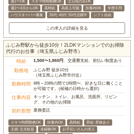
週1〜OK
スキマ時間勤務OK
土日祝のみOK
週2〜3日からOK
高時給
高収入可能
扶養内OK
学歴不問
ハウスキーパー募集
30代･40代･50代活躍中
シフト自由
この求人の詳細を見る
ふじみ野駅から徒歩10分！2LDKマンションでのお掃除
代行のお仕事（埼玉県ふじみ野市）
1,500〜1,860円
、交通費支給、前払い制度あり
時給
ふじみ野 徒歩10分
勤務地
（埼玉県ふじみ野市付近）
8時～20時の間で1時間〜、好きな日に働くこと
勤務時間
が可能です。(候補の日時から選択)
キッチン、トイレ、お風呂、洗面所、リビン
仕事内容
グ、その他のお掃除
業務委託
契約形態
スキマ時間勤務OK
扶養内OK
高時給
昇給･昇格あり
主婦･主夫歓迎
未経験OK
お手伝いさんの求人