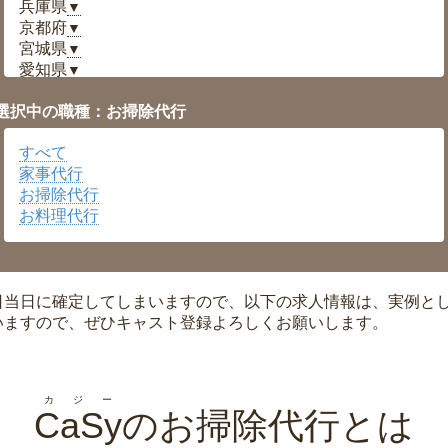
兵庫県
▼
京都府
▼
宮城県
▼
愛知県
▼
福井県
▼
選択中の職種：お掃除代行
岡山県
▼
広島県
▼
すべて
沖縄県
▼
家事代行
お掃除代行
お料理代行
日当日に確定してしまいますので、以下の求人情報は、実例と
いますので、ぜひキャスト登録よろしくお願いします。
カジー
CaSy
のお掃除代行とは