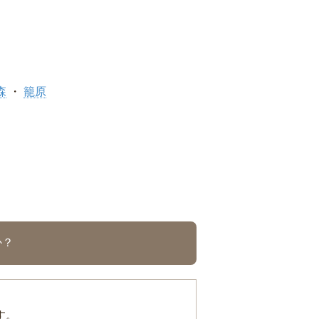
森
籠原
か？
す。