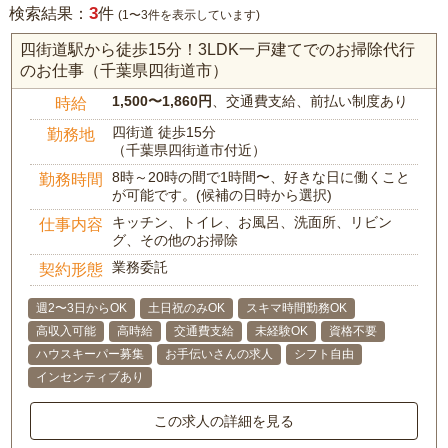
3
検索結果：
件
(1〜3件を表示しています)
四街道駅から徒歩15分！3LDK一戸建てでのお掃除代行
のお仕事（千葉県四街道市）
1,500〜1,860円
、交通費支給、前払い制度あり
時給
四街道 徒歩15分
勤務地
（千葉県四街道市付近）
8時～20時の間で1時間〜、好きな日に働くこと
勤務時間
が可能です。(候補の日時から選択)
キッチン、トイレ、お風呂、洗面所、リビン
仕事内容
グ、その他のお掃除
業務委託
契約形態
週2〜3日からOK
土日祝のみOK
スキマ時間勤務OK
高収入可能
高時給
交通費支給
未経験OK
資格不要
ハウスキーパー募集
お手伝いさんの求人
シフト自由
インセンティブあり
この求人の詳細を見る