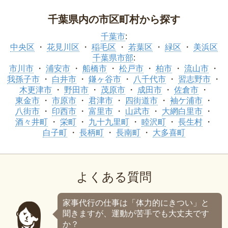
千葉県内の市区町村から探す
千葉市
:
中央区
花見川区
稲毛区
若葉区
緑区
美浜区
千葉県市部
:
市川市
浦安市
船橋市
松戸市
柏市
流山市
我孫子市
白井市
鎌ヶ谷市
八千代市
習志野市
木更津市
野田市
茂原市
成田市
佐倉市
東金市
市原市
君津市
四街道市
袖ケ浦市
八街市
印西市
富里市
山武市
大網白里市
酒々井町
栄町
九十九里町
睦沢町
長生村
白子町
長柄町
長南町
大多喜町
よくある質問
家事代行の仕事は「体力的にきつい」と
聞きますが、運動が苦手でも大丈夫です
か？