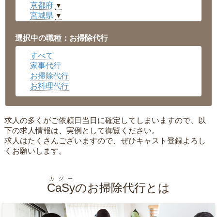
京都府
▼
宮城県
▼
愛知県
▼
福井県
▼
選択中の職種：お掃除代行
岡山県
▼
すべて
広島県
▼
家事代行
沖縄県
▼
お掃除代行
お料理代行
求人の多くがご依頼日当日に確定してしまいますので、以
下の求人情報は、実例として御覧ください。
求人はたくさんございますので、ぜひキャスト登録よろし
くお願いします。
カジー
CaSy
のお掃除代行とは