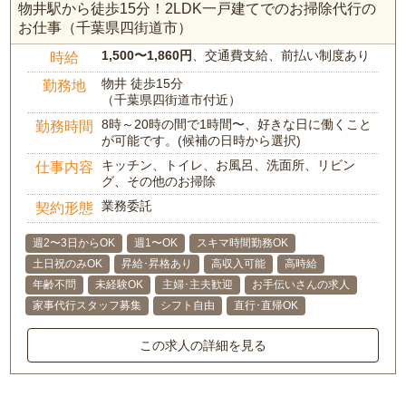
物井駅から徒歩15分！2LDK一戸建てでのお掃除代行の
お仕事（千葉県四街道市）
1,500〜1,860円
、交通費支給、前払い制度あり
時給
物井 徒歩15分
勤務地
（千葉県四街道市付近）
8時～20時の間で1時間〜、好きな日に働くこと
勤務時間
が可能です。(候補の日時から選択)
キッチン、トイレ、お風呂、洗面所、リビン
仕事内容
グ、その他のお掃除
業務委託
契約形態
週2〜3日からOK
週1〜OK
スキマ時間勤務OK
土日祝のみOK
昇給･昇格あり
高収入可能
高時給
年齢不問
未経験OK
主婦･主夫歓迎
お手伝いさんの求人
家事代行スタッフ募集
シフト自由
直行･直帰OK
この求人の詳細を見る