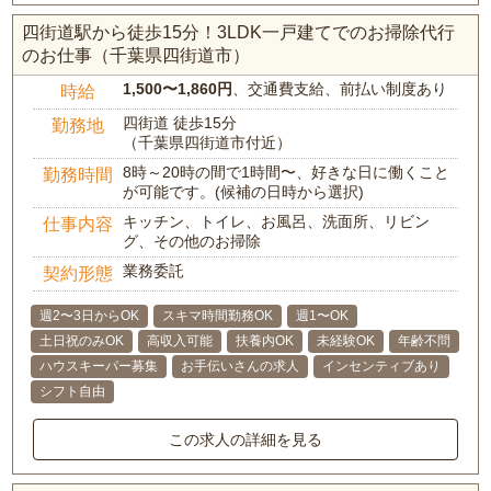
四街道駅から徒歩15分！3LDK一戸建てでのお掃除代行
のお仕事（千葉県四街道市）
1,500〜1,860円
、交通費支給、前払い制度あり
時給
四街道 徒歩15分
勤務地
（千葉県四街道市付近）
8時～20時の間で1時間〜、好きな日に働くこと
勤務時間
が可能です。(候補の日時から選択)
キッチン、トイレ、お風呂、洗面所、リビン
仕事内容
グ、その他のお掃除
業務委託
契約形態
週2〜3日からOK
スキマ時間勤務OK
週1〜OK
土日祝のみOK
高収入可能
扶養内OK
未経験OK
年齢不問
ハウスキーパー募集
お手伝いさんの求人
インセンティブあり
シフト自由
この求人の詳細を見る