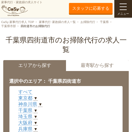
家事代行・家政婦の求人サイト
スタッフに応募する
メニュー
CaSy 家事代行求人 TOP
家事代行･家政婦の求人一覧
お掃除代行
千葉県
千葉県市部
四街道市のお掃除代行
千葉県四街道市のお掃除代行の求人一
覧
エリアから探す
最寄駅から探す
選択中のエリア： 千葉県四街道市
すべて
東京都
▼
神奈川県
▼
千葉県
▼
埼玉県
▼
大阪府
▼
兵庫県
▼