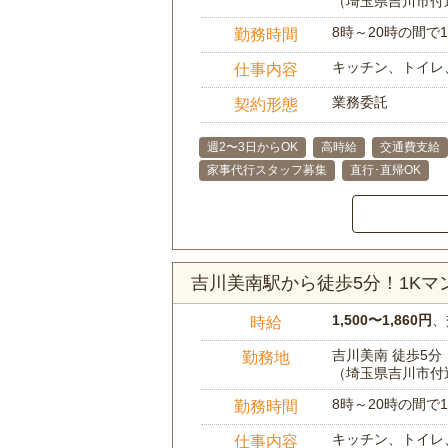
（埼玉県吉川市付
8時～20時の間
勤務時間
キッチン、トイレ
仕事内容
業務委託
契約形態
週2〜3日からOK
高時給
交通費支給
家事代行スタッフ募集
直行･直帰OK
吉川美南駅から徒歩5分！1K
1,500〜1,860円
、
時給
吉川美南 徒歩5分
勤務地
（埼玉県吉川市付
8時～20時の間
勤務時間
キッチン、トイレ
仕事内容