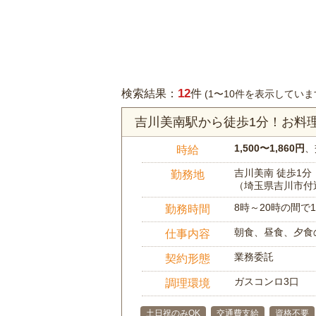
12
検索結果：
件
(1〜10件を表示していま
吉川美南駅から徒歩1分！お料
1,500〜1,860円
、
時給
吉川美南 徒歩1分
勤務地
（埼玉県吉川市付
8時～20時の間
勤務時間
朝食、昼食、夕食
仕事内容
業務委託
契約形態
ガスコンロ3口
調理環境
土日祝のみOK
交通費支給
資格不要