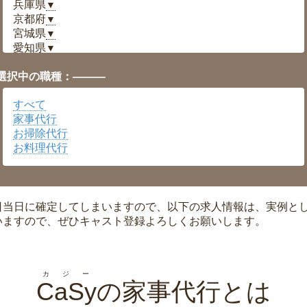
兵庫県
▼
京都府
▼
宮城県
▼
愛知県
▼
福井県
▼
選択中の職種：———
岡山県
▼
広島県
▼
すべて
沖縄県
▼
家事代行
お掃除代行
お料理代行
日当日に確定してしまいますので、以下の求人情報は、実例と
いますので、ぜひキャスト登録よろしくお願いします。
カジー
CaSy
の家事代行とは