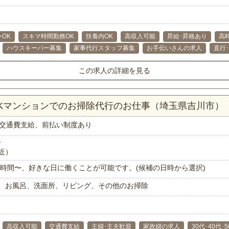
〜OK
スキマ時間勤務OK
扶養内OK
高収入可能
昇給･昇格あり
高
ハウスキーパー募集
家事代行スタッフ募集
お手伝いさんの求人
直行
この求人の詳細を見る
DKマンションでのお掃除代行のお仕事（埼玉県吉川市）
交通費支給、前払い制度あり
分
近）
で1時間〜、好きな日に働くことが可能です。(候補の日時から選択)
、お風呂、洗面所、リビング、その他のお掃除
高収入可能
交通費支給
主婦･主夫歓迎
家政婦の求人
30代･40代･