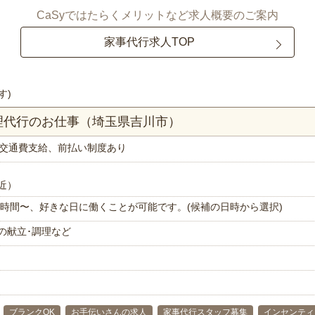
CaSyではたらくメリットなど求人概要のご案内
家事代行求人TOP
す)
理代行のお仕事（埼玉県吉川市）
交通費支給、前払い制度あり
近）
で1時間〜、好きな日に働くことが可能です。(候補の日時から選択)
の献立･調理など
ブランクOK
お手伝いさんの求人
家事代行スタッフ募集
インセンティ