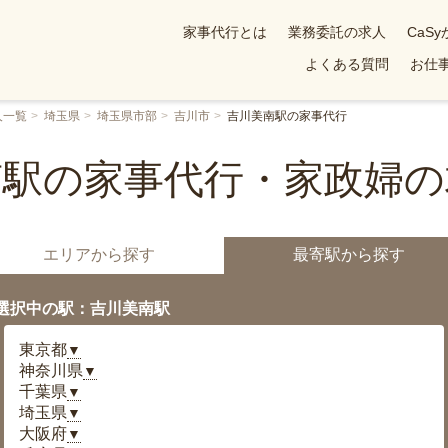
家事代行とは
業務委託の求人
CaS
よくある質問
お仕事
人一覧
埼玉県
埼玉県市部
吉川市
吉川美南駅の家事代行
南駅の家事代行・家政婦の
エリアから探す
最寄駅から探す
選択中の駅：吉川美南駅
東京都
▼
神奈川県
▼
千葉県
▼
埼玉県
▼
大阪府
▼