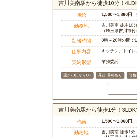
吉川美南駅から徒歩10分！4L
1,500〜1,860円
、
時給
吉川美南 徒歩10
勤務地
（埼玉県吉川市付
8時～20時の間
勤務時間
キッチン、トイレ
仕事内容
業務委託
契約形態
週2〜3日からOK
昇給･昇格あり
資格
吉川美南駅から徒歩1分！3LD
1,500〜1,860円
、
時給
吉川美南 徒歩1分
勤務地