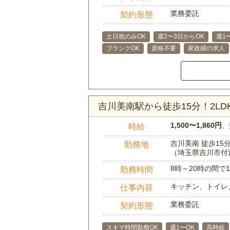
業務委託
契約形態
土日祝のみOK
週2〜3日からOK
週1
ブランクOK
資格不要
家政婦の求人
吉川美南駅から徒歩15分！2L
1,500〜1,860円
、
時給
吉川美南 徒歩15
勤務地
（埼玉県吉川市付
8時～20時の間
勤務時間
キッチン、トイレ
仕事内容
業務委託
契約形態
スキマ時間勤務OK
週1〜OK
高時給