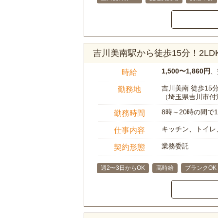
吉川美南駅から徒歩15分！2L
1,500〜1,860円
、
時給
吉川美南 徒歩15
勤務地
（埼玉県吉川市付
8時～20時の間
勤務時間
キッチン、トイレ
仕事内容
業務委託
契約形態
週2〜3日からOK
高時給
ブランクOK