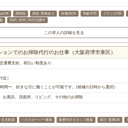
みOK
高時給
昇給･昇格あり
扶養内OK
年齢不問
ブランクOK
集
30代･40代･50代活躍中
この求人の詳細を見る
ンションでのお掃除代行のお仕事（大阪府堺市東区）
交通費支給、前払い制度あり
付近）
で1時間〜、好きな日に働くことが可能です。(候補の日時から選択)
、お風呂、洗面所、リビング、その他のお掃除
･主夫歓迎
ハウスキーパー募集
家事代行スタッフ募集
直行･直帰OK