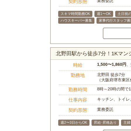
業務委託
契約形態
スキマ時間勤務OK
週1〜OK
土日祝の
ハウスキーパー募集
家事代行スタッフ募
北野田駅から徒歩7分！1Kマ
1,500〜1,860円
、
時給
北野田 徒歩7分
勤務地
（大阪府堺市東区
8時～20時の間
勤務時間
キッチン、トイレ
仕事内容
業務委託
契約形態
週2〜3日からOK
昇給･昇格あり
主婦