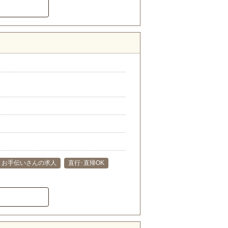
）
お手伝いさんの求人
直行･直帰OK