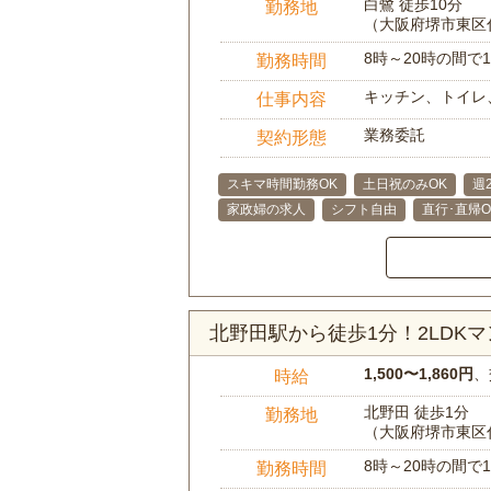
白鷺 徒歩10分
勤務地
（大阪府堺市東区
8時～20時の間
勤務時間
キッチン、トイレ
仕事内容
業務委託
契約形態
スキマ時間勤務OK
土日祝のみOK
週
家政婦の求人
シフト自由
直行･直帰O
北野田駅から徒歩1分！2LDK
1,500〜1,860円
、
時給
北野田 徒歩1分
勤務地
（大阪府堺市東区
8時～20時の間
勤務時間