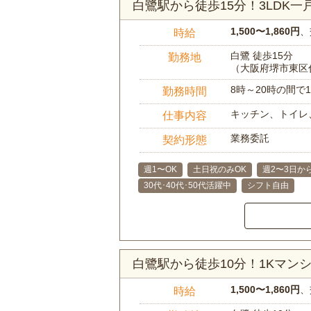
白鷺駅から徒歩15分！3LDK
1,500〜1,860円
、
時給
白鷺 徒歩15分
勤務地
（大阪府堺市東区
8時～20時の間
勤務時間
キッチン、トイレ
仕事内容
業務委託
契約形態
週1〜OK
土日祝のみOK
週2〜3日か
30代･40代･50代活躍中
シフト自由
白鷺駅から徒歩10分！1Kマ
1,500〜1,860円
、
時給