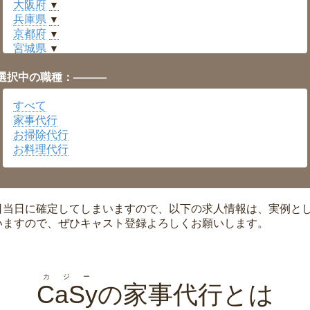
大阪府
▼
兵庫県
▼
京都府
▼
宮城県
▼
愛知県
▼
選択中の職種：———
福井県
▼
岡山県
▼
すべて
広島県
▼
家事代行
沖縄県
▼
お掃除代行
お料理代行
日当日に確定してしまいますので、以下の求人情報は、実例と
いますので、ぜひキャスト登録よろしくお願いします。
カジー
CaSy
の家事代行とは