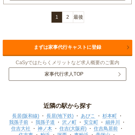
1
2
最後
まずは家事代行キャストに登録
CaSyではたらくメリットなど求人概要のご案内
家事代行求人TOP
近隣の駅から探す
長居(阪和線)
長居(地下鉄)
あびこ
杉本町
我孫子前
我孫子道
沢ノ町
安立町
細井川
住吉大社
神ノ木
住吉(大阪府)
住吉鳥居前
住吉東
粉浜
塚西
東粉浜
帝塚山