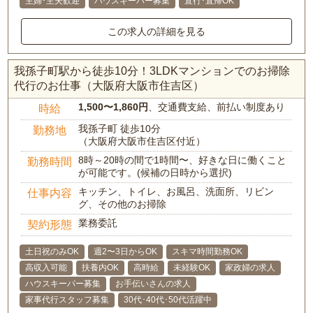
主婦･主夫歓迎
ハウスキーパー募集
直行･直帰OK
この求人の詳細を見る
我孫子町駅から徒歩10分！3LDKマンションでのお掃除
代行のお仕事（大阪府大阪市住吉区）
1,500〜1,860円
、交通費支給、前払い制度あり
時給
我孫子町 徒歩10分
勤務地
（大阪府大阪市住吉区付近）
8時～20時の間で1時間〜、好きな日に働くこと
勤務時間
が可能です。(候補の日時から選択)
キッチン、トイレ、お風呂、洗面所、リビン
仕事内容
グ、その他のお掃除
業務委託
契約形態
土日祝のみOK
週2〜3日からOK
スキマ時間勤務OK
高収入可能
扶養内OK
高時給
未経験OK
家政婦の求人
ハウスキーパー募集
お手伝いさんの求人
家事代行スタッフ募集
30代･40代･50代活躍中