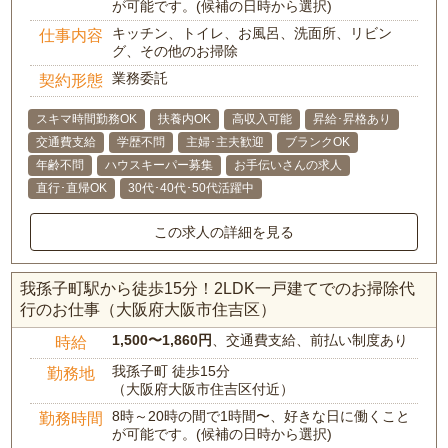
が可能です。(候補の日時から選択)
キッチン、トイレ、お風呂、洗面所、リビン
仕事内容
グ、その他のお掃除
業務委託
契約形態
スキマ時間勤務OK
扶養内OK
高収入可能
昇給･昇格あり
交通費支給
学歴不問
主婦･主夫歓迎
ブランクOK
年齢不問
ハウスキーパー募集
お手伝いさんの求人
直行･直帰OK
30代･40代･50代活躍中
この求人の詳細を見る
我孫子町駅から徒歩15分！2LDK一戸建てでのお掃除代
行のお仕事（大阪府大阪市住吉区）
1,500〜1,860円
、交通費支給、前払い制度あり
時給
我孫子町 徒歩15分
勤務地
（大阪府大阪市住吉区付近）
8時～20時の間で1時間〜、好きな日に働くこと
勤務時間
が可能です。(候補の日時から選択)