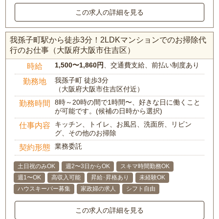
この求人の詳細を見る
我孫子町駅から徒歩3分！2LDKマンションでのお掃除代
行のお仕事（大阪府大阪市住吉区）
1,500〜1,860円
、交通費支給、前払い制度あり
時給
我孫子町 徒歩3分
勤務地
（大阪府大阪市住吉区付近）
8時～20時の間で1時間〜、好きな日に働くこと
勤務時間
が可能です。(候補の日時から選択)
キッチン、トイレ、お風呂、洗面所、リビン
仕事内容
グ、その他のお掃除
業務委託
契約形態
土日祝のみOK
週2〜3日からOK
スキマ時間勤務OK
週1〜OK
高収入可能
昇給･昇格あり
未経験OK
ハウスキーパー募集
家政婦の求人
シフト自由
この求人の詳細を見る