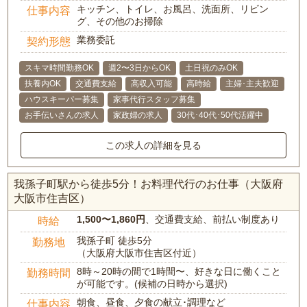
キッチン、トイレ、お風呂、洗面所、リビン
仕事内容
グ、その他のお掃除
業務委託
契約形態
スキマ時間勤務OK
週2〜3日からOK
土日祝のみOK
扶養内OK
交通費支給
高収入可能
高時給
主婦･主夫歓迎
ハウスキーパー募集
家事代行スタッフ募集
お手伝いさんの求人
家政婦の求人
30代･40代･50代活躍中
この求人の詳細を見る
我孫子町駅から徒歩5分！お料理代行のお仕事（大阪府
大阪市住吉区）
1,500〜1,860円
、交通費支給、前払い制度あり
時給
我孫子町 徒歩5分
勤務地
（大阪府大阪市住吉区付近）
8時～20時の間で1時間〜、好きな日に働くこと
勤務時間
が可能です。(候補の日時から選択)
朝食、昼食、夕食の献立･調理など
仕事内容