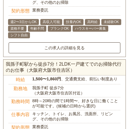
グ、その他のお掃除
業務委託
契約形態
週2〜3日からOK
高収入可能
扶養内OK
高時給
未経験OK
資格不要
年齢不問
ブランクOK
ハウスキーパー募集
シフト自由
この求人の詳細を見る
我孫子町駅から徒歩7分！2LDK一戸建てでのお掃除代行
のお仕事（大阪府大阪市住吉区）
1,500〜1,860円
、交通費支給、前払い制度あり
時給
我孫子町 徒歩7分
勤務地
（大阪府大阪市住吉区付近）
8時～20時の間で1時間〜、好きな日に働くこと
勤務時間
が可能です。(候補の日時から選択)
キッチン、トイレ、お風呂、洗面所、リビン
仕事内容
グ、その他のお掃除
業務委託
契約形態