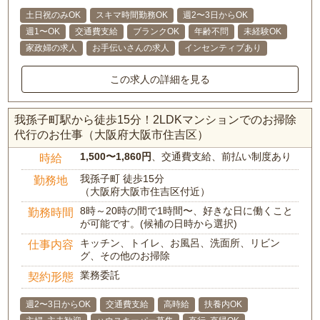
土日祝のみOK
スキマ時間勤務OK
週2〜3日からOK
週1〜OK
交通費支給
ブランクOK
年齢不問
未経験OK
家政婦の求人
お手伝いさんの求人
インセンティブあり
この求人の詳細を見る
我孫子町駅から徒歩15分！2LDKマンションでのお掃除
代行のお仕事（大阪府大阪市住吉区）
1,500〜1,860円
、交通費支給、前払い制度あり
時給
我孫子町 徒歩15分
勤務地
（大阪府大阪市住吉区付近）
8時～20時の間で1時間〜、好きな日に働くこと
勤務時間
が可能です。(候補の日時から選択)
キッチン、トイレ、お風呂、洗面所、リビン
仕事内容
グ、その他のお掃除
業務委託
契約形態
週2〜3日からOK
交通費支給
高時給
扶養内OK