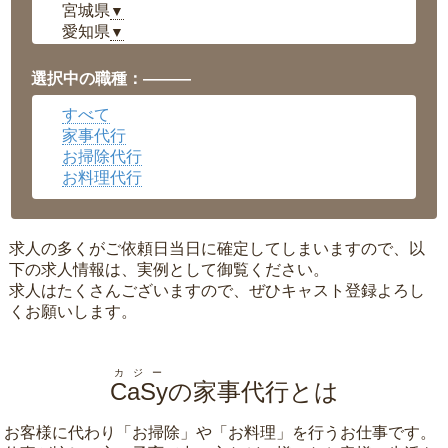
宮城県
▼
愛知県
▼
福井県
▼
岡山県
▼
選択中の職種：———
広島県
▼
すべて
沖縄県
▼
家事代行
お掃除代行
お料理代行
求人の多くがご依頼日当日に確定してしまいますので、以
下の求人情報は、実例として御覧ください。
求人はたくさんございますので、ぜひキャスト登録よろし
くお願いします。
カジー
CaSy
の家事代行とは
お客様に代わり「
お掃除
」や「
お料理
」を行うお仕事です。