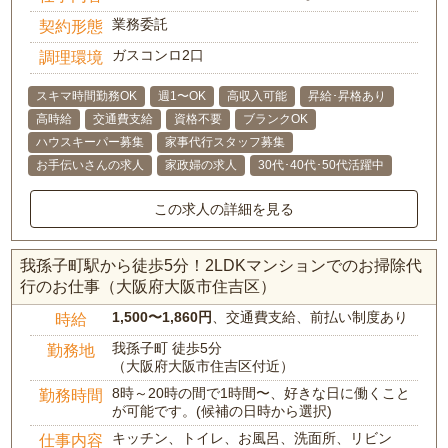
業務委託
契約形態
ガスコンロ2口
調理環境
スキマ時間勤務OK
週1〜OK
高収入可能
昇給･昇格あり
高時給
交通費支給
資格不要
ブランクOK
ハウスキーパー募集
家事代行スタッフ募集
お手伝いさんの求人
家政婦の求人
30代･40代･50代活躍中
この求人の詳細を見る
我孫子町駅から徒歩5分！2LDKマンションでのお掃除代
行のお仕事（大阪府大阪市住吉区）
1,500〜1,860円
、交通費支給、前払い制度あり
時給
我孫子町 徒歩5分
勤務地
（大阪府大阪市住吉区付近）
8時～20時の間で1時間〜、好きな日に働くこと
勤務時間
が可能です。(候補の日時から選択)
キッチン、トイレ、お風呂、洗面所、リビン
仕事内容