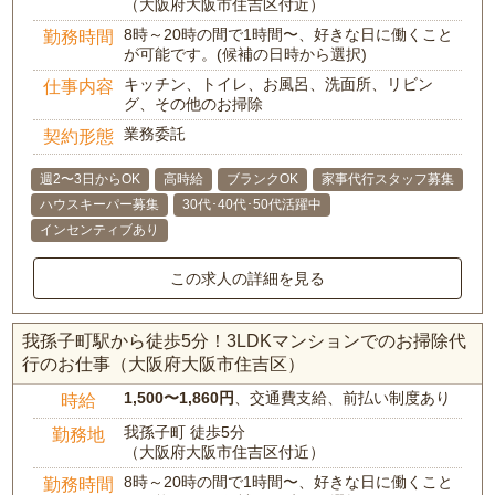
（大阪府大阪市住吉区付近）
8時～20時の間で1時間〜、好きな日に働くこと
勤務時間
が可能です。(候補の日時から選択)
キッチン、トイレ、お風呂、洗面所、リビン
仕事内容
グ、その他のお掃除
業務委託
契約形態
週2〜3日からOK
高時給
ブランクOK
家事代行スタッフ募集
ハウスキーパー募集
30代･40代･50代活躍中
インセンティブあり
この求人の詳細を見る
我孫子町駅から徒歩5分！3LDKマンションでのお掃除代
行のお仕事（大阪府大阪市住吉区）
1,500〜1,860円
、交通費支給、前払い制度あり
時給
我孫子町 徒歩5分
勤務地
（大阪府大阪市住吉区付近）
8時～20時の間で1時間〜、好きな日に働くこと
勤務時間