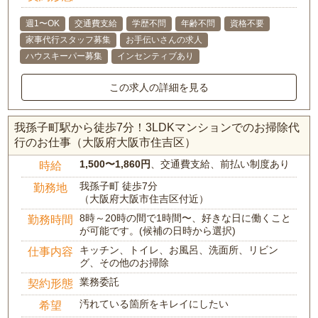
週1〜OK
交通費支給
学歴不問
年齢不問
資格不要
家事代行スタッフ募集
お手伝いさんの求人
ハウスキーパー募集
インセンティブあり
この求人の詳細を見る
我孫子町駅から徒歩7分！3LDKマンションでのお掃除代
行のお仕事（大阪府大阪市住吉区）
1,500〜1,860円
、交通費支給、前払い制度あり
時給
我孫子町 徒歩7分
勤務地
（大阪府大阪市住吉区付近）
8時～20時の間で1時間〜、好きな日に働くこと
勤務時間
が可能です。(候補の日時から選択)
キッチン、トイレ、お風呂、洗面所、リビン
仕事内容
グ、その他のお掃除
業務委託
契約形態
汚れている箇所をキレイにしたい
希望