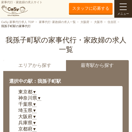
家事代行・家政婦の求人サイト
スタッフに応募する
メニュー
CaSy 家事代行求人 TOP
家事代行･家政婦の求人一覧
大阪府
大阪市
住吉区
我孫子町駅の家事代行
我孫子町駅の家事代行・家政婦の求人
一覧
エリアから探す
最寄駅から探す
選択中の駅：我孫子町駅
東京都
▼
神奈川県
▼
千葉県
▼
埼玉県
▼
大阪府
▼
兵庫県
▼
京都府
▼