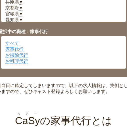
兵庫県
▼
京都府
▼
宮城県
▼
愛知県
▼
福井県
▼
選択中の職種：家事代行
岡山県
▼
広島県
▼
すべて
沖縄県
▼
家事代行
お掃除代行
お料理代行
日当日に確定してしまいますので、以下の求人情報は、実例と
いますので、ぜひキャスト登録よろしくお願いします。
カジー
CaSy
の家事代行とは