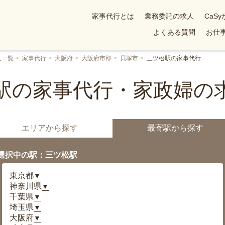
家事代行とは
業務委託の求人
CaS
よくある質問
お仕事
人一覧
家事代行
大阪府
大阪府市部
貝塚市
三ツ松駅の家事代行
駅の家事代行・家政婦の
エリアから探す
最寄駅から探す
選択中の駅：三ツ松駅
東京都
▼
神奈川県
▼
千葉県
▼
埼玉県
▼
大阪府
▼