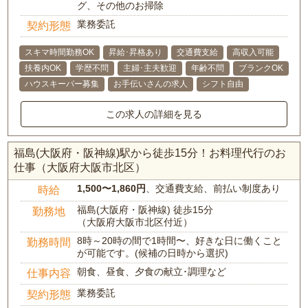
グ、その他のお掃除
業務委託
契約形態
スキマ時間勤務OK
昇給･昇格あり
交通費支給
高収入可能
扶養内OK
学歴不問
主婦･主夫歓迎
年齢不問
ブランクOK
ハウスキーパー募集
お手伝いさんの求人
シフト自由
この求人の詳細を見る
福島(大阪府・阪神線)駅から徒歩15分！お料理代行のお
仕事（大阪府大阪市北区）
1,500〜1,860円
、交通費支給、前払い制度あり
時給
福島(大阪府・阪神線) 徒歩15分
勤務地
（大阪府大阪市北区付近）
8時～20時の間で1時間〜、好きな日に働くこと
勤務時間
が可能です。(候補の日時から選択)
朝食、昼食、夕食の献立･調理など
仕事内容
業務委託
契約形態