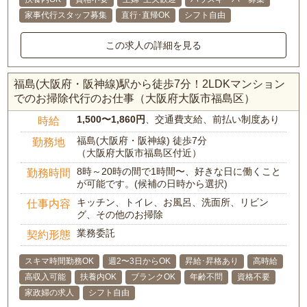
家事代行スタッフ募集
直行･直帰OK
シフト自由
この求人の詳細を見る
福島(大阪府・阪神線)駅から徒歩7分！2LDKマンション
でのお掃除代行のお仕事（大阪府大阪市福島区）
1,500〜1,860円
、交通費支給、前払い制度あり
時給
福島(大阪府・阪神線) 徒歩7分
勤務地
（大阪府大阪市福島区付近）
8時～20時の間で1時間〜、好きな日に働くこと
勤務時間
が可能です。(候補の日時から選択)
キッチン、トイレ、お風呂、洗面所、リビン
仕事内容
グ、その他のお掃除
業務委託
契約形態
スキマ時間勤務OK
週2〜3日からOK
昇給･昇格あり
高時給
高収入可能
扶養内OK
ブランクOK
年齢不問
資格不要
家政婦の求人
シフト自由