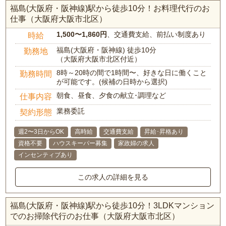
福島(大阪府・阪神線)駅から徒歩10分！お料理代行のお
仕事（大阪府大阪市北区）
1,500〜1,860円
、交通費支給、前払い制度あり
時給
福島(大阪府・阪神線) 徒歩10分
勤務地
（大阪府大阪市北区付近）
8時～20時の間で1時間〜、好きな日に働くこと
勤務時間
が可能です。(候補の日時から選択)
朝食、昼食、夕食の献立･調理など
仕事内容
業務委託
契約形態
週2〜3日からOK
高時給
交通費支給
昇給･昇格あり
資格不要
ハウスキーパー募集
家政婦の求人
インセンティブあり
この求人の詳細を見る
福島(大阪府・阪神線)駅から徒歩10分！3LDKマンション
でのお掃除代行のお仕事（大阪府大阪市北区）