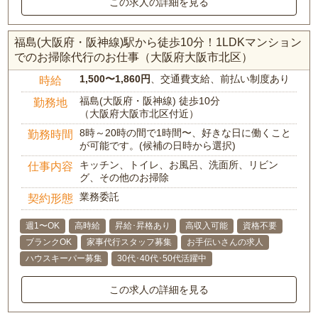
この求人の詳細を見る
福島(大阪府・阪神線)駅から徒歩10分！1LDKマンション
でのお掃除代行のお仕事（大阪府大阪市北区）
1,500〜1,860円
、交通費支給、前払い制度あり
時給
福島(大阪府・阪神線) 徒歩10分
勤務地
（大阪府大阪市北区付近）
8時～20時の間で1時間〜、好きな日に働くこと
勤務時間
が可能です。(候補の日時から選択)
キッチン、トイレ、お風呂、洗面所、リビン
仕事内容
グ、その他のお掃除
業務委託
契約形態
週1〜OK
高時給
昇給･昇格あり
高収入可能
資格不要
ブランクOK
家事代行スタッフ募集
お手伝いさんの求人
ハウスキーパー募集
30代･40代･50代活躍中
この求人の詳細を見る