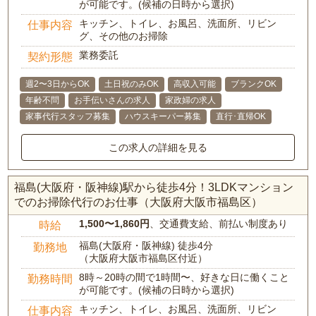
が可能です。(候補の日時から選択)
キッチン、トイレ、お風呂、洗面所、リビン
仕事内容
グ、その他のお掃除
業務委託
契約形態
週2〜3日からOK
土日祝のみOK
高収入可能
ブランクOK
年齢不問
お手伝いさんの求人
家政婦の求人
家事代行スタッフ募集
ハウスキーパー募集
直行･直帰OK
この求人の詳細を見る
福島(大阪府・阪神線)駅から徒歩4分！3LDKマンション
でのお掃除代行のお仕事（大阪府大阪市福島区）
1,500〜1,860円
、交通費支給、前払い制度あり
時給
福島(大阪府・阪神線) 徒歩4分
勤務地
（大阪府大阪市福島区付近）
8時～20時の間で1時間〜、好きな日に働くこと
勤務時間
が可能です。(候補の日時から選択)
キッチン、トイレ、お風呂、洗面所、リビン
仕事内容