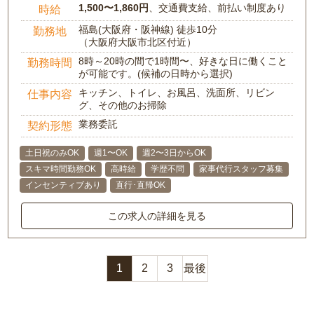
1,500〜1,860円
、交通費支給、前払い制度あり
時給
福島(大阪府・阪神線) 徒歩10分
勤務地
（大阪府大阪市北区付近）
8時～20時の間で1時間〜、好きな日に働くこと
勤務時間
が可能です。(候補の日時から選択)
キッチン、トイレ、お風呂、洗面所、リビン
仕事内容
グ、その他のお掃除
業務委託
契約形態
土日祝のみOK
週1〜OK
週2〜3日からOK
スキマ時間勤務OK
高時給
学歴不問
家事代行スタッフ募集
インセンティブあり
直行･直帰OK
この求人の詳細を見る
1
2
3
最後