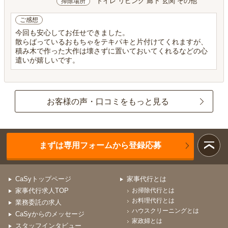
トイレ リビング 廊下 玄関 その他
掃除場所
ご感想
今回も安心してお任せできました。
散らばっているおもちゃをテキパキと片付けてくれますが、
積み木で作った大作は壊さずに置いておいてくれるなどの心
遣いが嬉しいです。
お客様の声・口コミをもっと見る
まずは専用フォームから登録応募
CaSyトップページ
家事代行とは
家事代行求人TOP
お掃除代行とは
お料理代行とは
業務委託の求人
ハウスクリーニングとは
CaSyからのメッセージ
家政婦とは
スタッフインタビュー