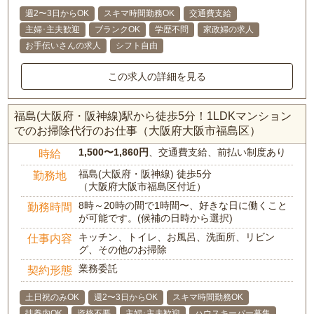
週2〜3日からOK
スキマ時間勤務OK
交通費支給
主婦･主夫歓迎
ブランクOK
学歴不問
家政婦の求人
お手伝いさんの求人
シフト自由
この求人の詳細を見る
福島(大阪府・阪神線)駅から徒歩5分！1LDKマンション
でのお掃除代行のお仕事（大阪府大阪市福島区）
1,500〜1,860円
、交通費支給、前払い制度あり
時給
福島(大阪府・阪神線) 徒歩5分
勤務地
（大阪府大阪市福島区付近）
8時～20時の間で1時間〜、好きな日に働くこと
勤務時間
が可能です。(候補の日時から選択)
キッチン、トイレ、お風呂、洗面所、リビン
仕事内容
グ、その他のお掃除
業務委託
契約形態
土日祝のみOK
週2〜3日からOK
スキマ時間勤務OK
扶養内OK
資格不要
主婦･主夫歓迎
ハウスキーパー募集