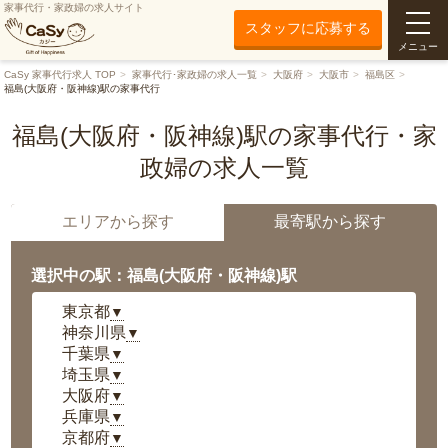
家事代行・家政婦の求人サイト
スタッフに応募する
メニュー
CaSy 家事代行求人 TOP
家事代行･家政婦の求人一覧
大阪府
大阪市
福島区
福島(大阪府・阪神線)駅の家事代行
福島(大阪府・阪神線)駅の家事代行・家
政婦の求人一覧
エリアから探す
最寄駅から探す
選択中の駅：福島(大阪府・阪神線)駅
東京都
▼
神奈川県
▼
千葉県
▼
埼玉県
▼
大阪府
▼
兵庫県
▼
京都府
▼