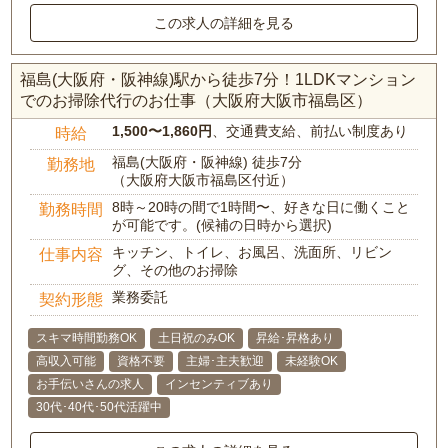
この求人の詳細を見る
福島(大阪府・阪神線)駅から徒歩7分！1LDKマンション
でのお掃除代行のお仕事（大阪府大阪市福島区）
1,500〜1,860円
、交通費支給、前払い制度あり
時給
福島(大阪府・阪神線) 徒歩7分
勤務地
（大阪府大阪市福島区付近）
8時～20時の間で1時間〜、好きな日に働くこと
勤務時間
が可能です。(候補の日時から選択)
キッチン、トイレ、お風呂、洗面所、リビン
仕事内容
グ、その他のお掃除
業務委託
契約形態
スキマ時間勤務OK
土日祝のみOK
昇給･昇格あり
高収入可能
資格不要
主婦･主夫歓迎
未経験OK
お手伝いさんの求人
インセンティブあり
30代･40代･50代活躍中