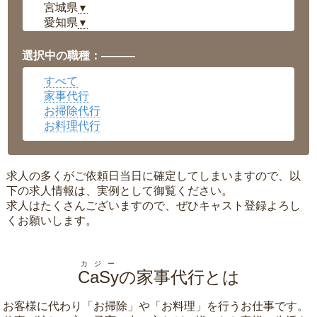
宮城県
▼
愛知県
▼
福井県
▼
岡山県
▼
選択中の職種：———
広島県
▼
すべて
沖縄県
▼
家事代行
お掃除代行
お料理代行
求人の多くがご依頼日当日に確定してしまいますので、以
下の求人情報は、実例として御覧ください。
求人はたくさんございますので、ぜひキャスト登録よろし
くお願いします。
カジー
CaSy
の家事代行とは
お客様に代わり「
お掃除
」や「
お料理
」を行うお仕事です。