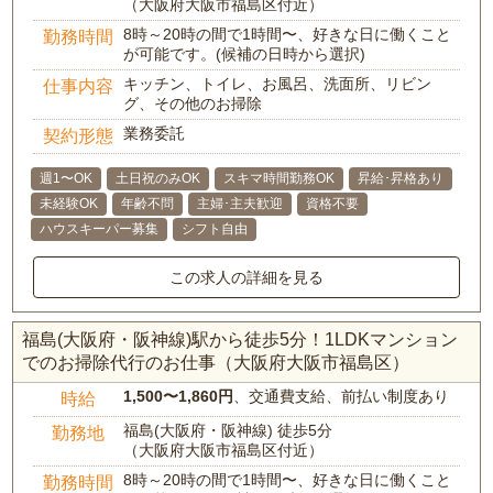
（大阪府大阪市福島区付近）
8時～20時の間で1時間〜、好きな日に働くこと
勤務時間
が可能です。(候補の日時から選択)
キッチン、トイレ、お風呂、洗面所、リビン
仕事内容
グ、その他のお掃除
業務委託
契約形態
週1〜OK
土日祝のみOK
スキマ時間勤務OK
昇給･昇格あり
未経験OK
年齢不問
主婦･主夫歓迎
資格不要
ハウスキーパー募集
シフト自由
この求人の詳細を見る
福島(大阪府・阪神線)駅から徒歩5分！1LDKマンション
でのお掃除代行のお仕事（大阪府大阪市福島区）
1,500〜1,860円
、交通費支給、前払い制度あり
時給
福島(大阪府・阪神線) 徒歩5分
勤務地
（大阪府大阪市福島区付近）
8時～20時の間で1時間〜、好きな日に働くこと
勤務時間