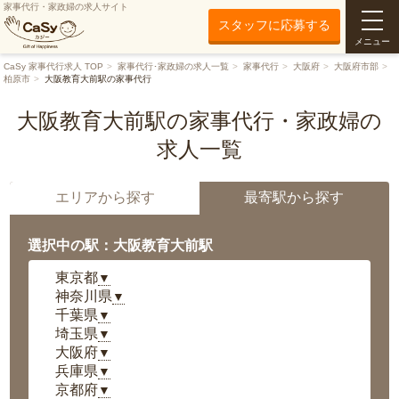
家事代行・家政婦の求人サイト
スタッフに応募する
メニュー
CaSy 家事代行求人 TOP
家事代行･家政婦の求人一覧
家事代行
大阪府
大阪府市部
柏原市
大阪教育大前駅の家事代行
大阪教育大前駅の家事代行・家政婦の
求人一覧
エリアから探す
最寄駅から探す
選択中の駅：大阪教育大前駅
東京都
▼
神奈川県
▼
千葉県
▼
埼玉県
▼
大阪府
▼
兵庫県
▼
京都府
▼