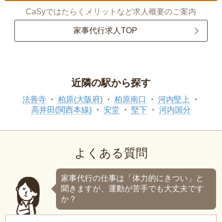
CaSyではたらくメリットなど求人概要のご案内
家事代行求人TOP
近隣の駅から探す
法善寺
柏原(大阪府)
柏原南口
河内堅上
高井田(関西本線)
安堂
堅下
河内国分
よくある質問
家事代行の仕事は「体力的にきつい」と
聞きますが、運動が苦手でも大丈夫です
か？