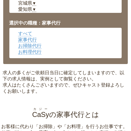
宮城県
▼
愛知県
▼
福井県
▼
岡山県
▼
選択中の職種：家事代行
広島県
▼
すべて
沖縄県
▼
家事代行
お掃除代行
お料理代行
求人の多くがご依頼日当日に確定してしまいますので、以
下の求人情報は、実例として御覧ください。
求人はたくさんございますので、ぜひキャスト登録よろし
くお願いします。
カジー
CaSy
の家事代行とは
お客様に代わり「
お掃除
」や「
お料理
」を行うお仕事です。