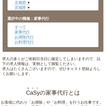
京都府
▼
宮城県
▼
愛知県
▼
福井県
▼
選択中の職種：家事代行
岡山県
▼
すべて
広島県
▼
家事代行
沖縄県
▼
お掃除代行
お料理代行
求人の多くがご依頼日当日に確定してしまいますので、以
下の求人情報は、実例として御覧ください。
求人はたくさんございますので、ぜひキャスト登録よろし
くお願いします。
カジー
CaSy
の家事代行とは
お客様に代わり「
お掃除
」や「
お料理
」を行うお仕事です。