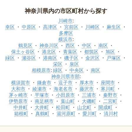
神奈川県内の市区町村から探す
川崎市
:
幸区
中原区
高津区
宮前区
川崎区
麻生区
多摩区
横浜市
:
鶴見区
神奈川区
西区
中区
南区
保土ヶ谷区
港北区
青葉区
都筑区
旭区
緑区
瀬谷区
港南区
磯子区
金沢区
戸塚区
栄区
泉区
相模原市
:
緑区
中央区
南区
神奈川県市部
:
横須賀市
鎌倉市
逗子市
厚木市
座間市
大和市
綾瀬市
海老名市
藤沢市
寒川町
茅ヶ崎市
平塚市
小田原市
三浦市
秦野市
伊勢原市
南足柄市
葉山町
大磯町
二宮町
中井町
大井町
松田町
山北町
開成町
箱根町
真鶴町
湯河原町
愛川町
清川村