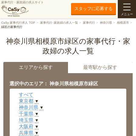
家事代行・家政婦の求人サイト
スタッフに応募する
メニュー
CaSy 家事代行求人 TOP
家事代行･家政婦の求人一覧
家事代行
神奈川県
相模原市
緑区の家事代行
神奈川県相模原市緑区の家事代行・家
政婦の求人一覧
エリアから探す
最寄駅から探す
選択中のエリア： 神奈川県相模原市緑区
すべて
東京都
▼
神奈川県
▼
千葉県
▼
埼玉県
▼
大阪府
▼
兵庫県
▼