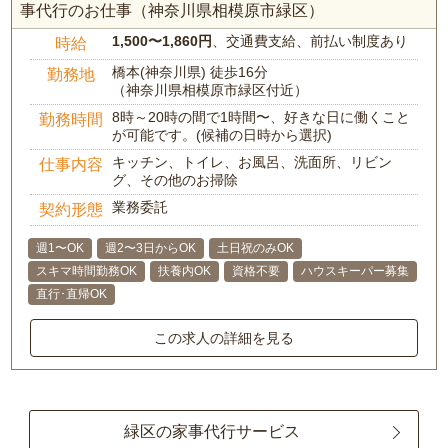
事代行のお仕事（神奈川県相模原市緑区）
1,500〜1,860円
、交通費支給、前払い制度あり
時給
橋本(神奈川県) 徒歩16分
勤務地
（神奈川県相模原市緑区付近）
8時～20時の間で1時間〜、好きな日に働くこと
勤務時間
が可能です。(候補の日時から選択)
キッチン、トイレ、お風呂、洗面所、リビン
仕事内容
グ、その他のお掃除
業務委託
契約形態
週1〜OK
週2〜3日からOK
土日祝のみOK
スキマ時間勤務OK
扶養内OK
資格不要
ハウスキーパー募集
直行･直帰OK
この求人の詳細を見る
緑区の家事代行サービス