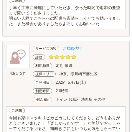
ご感想
手早く丁寧に綺麗にしていただき、余った時間で追加の要望
まで聞いてくださりました。
明るい人柄でこちらへの配慮も素晴らしくとても助かりまし
た！また機会がありましたらよろしくお願いいた...
お掃除代行
サービス内容
評価
定期 毎週
利用頻度
40代 女性
神奈川県川崎市麻生区
提供エリア
2025年6月7日(土)
ご利用日
2.0時間
利用時間
トイレ お風呂 洗面所 その他
掃除場所
ご感想
今回も家中スッキリピカピカにしてくださり、どうもありが
とうございました！「楽しかったです！」と笑顔でおっしゃ
ってくださる明るさ、前向きさにもいつも元気をもらってい