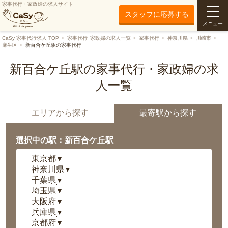
家事代行・家政婦の求人サイト
スタッフに応募する
メニュー
CaSy 家事代行求人 TOP
家事代行･家政婦の求人一覧
家事代行
神奈川県
川崎市
麻生区
新百合ケ丘駅の家事代行
新百合ケ丘駅の家事代行・家政婦の求
人一覧
エリアから探す
最寄駅から探す
選択中の駅：新百合ケ丘駅
東京都
▼
神奈川県
▼
千葉県
▼
埼玉県
▼
大阪府
▼
兵庫県
▼
京都府
▼