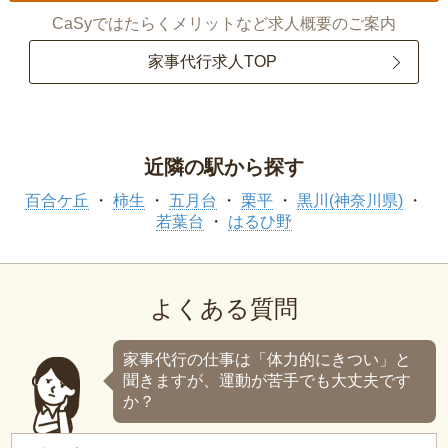
CaSyではたらくメリットなど求人概要のご案内
家事代行求人TOP
近隣の駅から探す
百合ケ丘
柿生
五月台
栗平
黒川(神奈川県)
若葉台
はるひ野
よくある質問
家事代行の仕事は「体力的にきつい」と
聞きますが、運動が苦手でも大丈夫です
か？