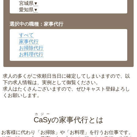
宮城県
▼
愛知県
▼
福井県
▼
岡山県
▼
選択中の職種：家事代行
広島県
▼
すべて
沖縄県
▼
家事代行
お掃除代行
お料理代行
求人の多くがご依頼日当日に確定してしまいますので、以
下の求人情報は、実例として御覧ください。
求人はたくさんございますので、ぜひキャスト登録よろし
くお願いします。
カジー
CaSy
の家事代行とは
お客様に代わり「
お掃除
」や「
お料理
」を行うお仕事です。