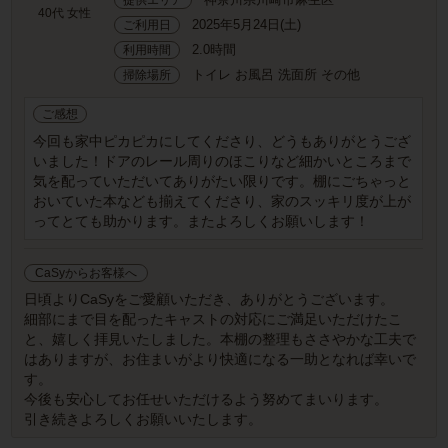
40代 女性
2025年5月24日(土)
ご利用日
2.0時間
利用時間
トイレ お風呂 洗面所 その他
掃除場所
ご感想
今回も家中ピカピカにしてくださり、どうもありがとうござ
いました！ドアのレール周りのほこりなど細かいところまで
気を配っていただいてありがたい限りです。棚にごちゃっと
おいていた本なども揃えてくださり、家のスッキリ度が上が
ってとても助かります。またよろしくお願いします！
CaSyからお客様へ
日頃よりCaSyをご愛顧いただき、ありがとうございます。
細部にまで目を配ったキャストの対応にご満足いただけたこ
と、嬉しく拝見いたしました。本棚の整理もささやかな工夫で
はありますが、お住まいがより快適になる一助となれば幸いで
す。
今後も安心してお任せいただけるよう努めてまいります。
引き続きよろしくお願いいたします。