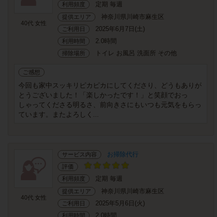
定期 毎週
利用頻度
神奈川県川崎市麻生区
提供エリア
40代 女性
2025年6月7日(土)
ご利用日
2.0時間
利用時間
トイレ お風呂 洗面所 その他
掃除場所
ご感想
今回も家中スッキリピカピカにしてくださり、どうもありが
とうございました！「楽しかったです！」と笑顔でおっ
しゃってくださる明るさ、前向きさにもいつも元気をもらっ
ています。またよろしく...
お掃除代行
サービス内容
評価
定期 毎週
利用頻度
神奈川県川崎市麻生区
提供エリア
40代 女性
2025年5月6日(火)
ご利用日
2.0時間
利用時間