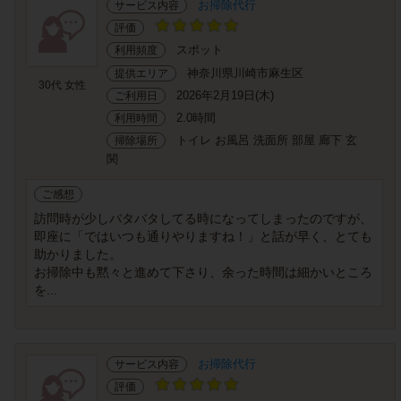
お掃除代行
サービス内容
評価
スポット
利用頻度
神奈川県川崎市麻生区
提供エリア
30代 女性
2026年2月19日(木)
ご利用日
2.0時間
利用時間
トイレ お風呂 洗面所 部屋 廊下 玄
掃除場所
関
ご感想
訪問時が少しバタバタしてる時になってしまったのですが、
即座に「ではいつも通りやりますね！」と話が早く、とても
助かりました。
お掃除中も黙々と進めて下さり、余った時間は細かいところ
を...
お掃除代行
サービス内容
評価