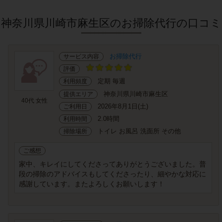
神奈川県川崎市麻生区のお掃除代行の口コミ
お掃除代行
サービス内容
評価
定期 毎週
利用頻度
神奈川県川崎市麻生区
提供エリア
40代 女性
2026年8月1日(土)
ご利用日
2.0時間
利用時間
トイレ お風呂 洗面所 その他
掃除場所
ご感想
家中、キレイにしてくださってありがとうございました。普
段の掃除のアドバイスもしてくださったり、細やかな対応に
感謝しています。またよろしくお願いします！