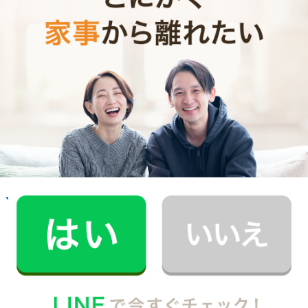
お掃除代行のサービス内容
お掃除代行のサービス料金
ご利用者インタビュー
Customer Interview
お掃除
R.M.さん
30代 男性 1人暮らし
趣味の時間を作りたいと思い家事代行の利用を
始めました。
記事全文を見る
お掃除