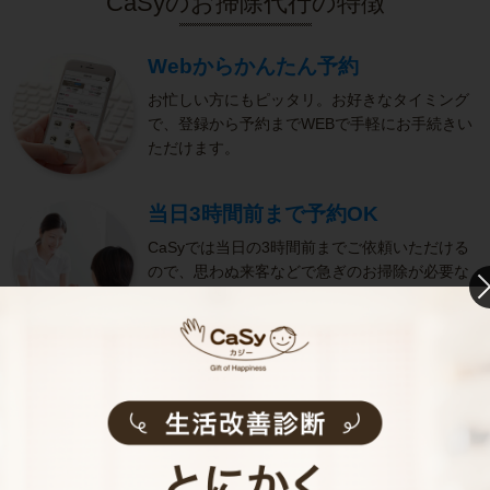
CaSyのお掃除代行の特徴
Webからかんたん予約
お忙しい方にもピッタリ。お好きなタイミング
で、登録から予約までWEBで手軽にお手続きい
ただけます。
当日3時間前まで予約OK
CaSyでは当日の3時間前までご依頼いただける
ので、思わぬ来客などで急ぎのお掃除が必要な
方にも便利です。
きめ細やかなサービス
選考をクリアし、研修を修了したキャストがサ
ービスを実施。お客様のご要望に沿ったきめ細
やかなサービスで、健やかな生活をサポートし
ます。