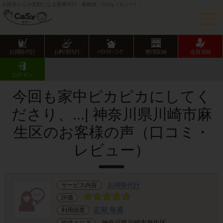
お財布と心が笑顔になる家事代行・家政婦「CaSy（カジー）」
お掃除代行
お料理代行
ﾊｳｽｸﾘｰﾆﾝｸﾞ
整理収納
会員登録
CaSy TOP
サービス提供エリアのご紹介
神奈川県
川崎市
麻生区
お客様の声･口コミ詳細
ログイン
今回も家中ピカピカにしてく
ださり、...| 神奈川県川崎市麻
生区のお客様の声（口コミ・
レビュー）
お掃除代行
サービス内容
評価
定期 毎週
利用頻度
神奈川県川崎市麻生区
提供エリア