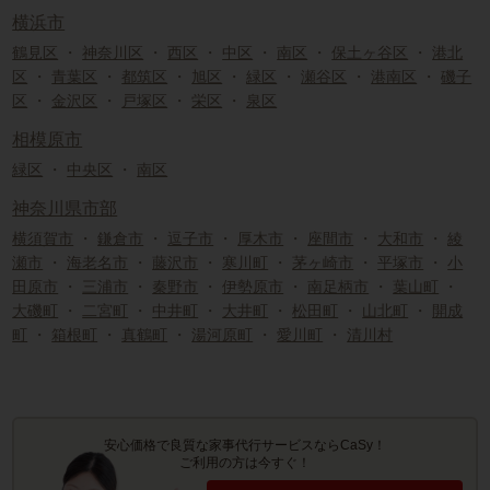
横浜市
鶴見区
・
神奈川区
・
西区
・
中区
・
南区
・
保土ヶ谷区
・
港北
区
・
青葉区
・
都筑区
・
旭区
・
緑区
・
瀬谷区
・
港南区
・
磯子
区
・
金沢区
・
戸塚区
・
栄区
・
泉区
相模原市
緑区
・
中央区
・
南区
神奈川県市部
横須賀市
・
鎌倉市
・
逗子市
・
厚木市
・
座間市
・
大和市
・
綾
瀬市
・
海老名市
・
藤沢市
・
寒川町
・
茅ヶ崎市
・
平塚市
・
小
田原市
・
三浦市
・
秦野市
・
伊勢原市
・
南足柄市
・
葉山町
・
大磯町
・
二宮町
・
中井町
・
大井町
・
松田町
・
山北町
・
開成
町
・
箱根町
・
真鶴町
・
湯河原町
・
愛川町
・
清川村
安心価格で良質な家事代行サービスならCaSy！
ご利用の方は今すぐ！