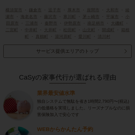
横須賀市
・
鎌倉市
・
逗子市
・
厚木市
・
座間市
・
大和市
・
綾
瀬市
・
海老名市
・
藤沢市
・
寒川町
・
茅ヶ崎市
・
平塚市
・
小
田原市
・
三浦市
・
秦野市
・
伊勢原市
・
南足柄市
・
大磯町
・
二宮町
・
中井町
・
大井町
・
松田町
・
山北町
・
開成町
・
箱根
町
・
真鶴町
・
湯河原町
・
愛川町
・
清川村
サービス提供エリアのトップ
CaSyの家事代行が選ばれる理由
業界最安値水準
独自システムで無駄を省き1時間2,790円〜(税込)
の低価格を実現しました。リーズナブルなのに損
害保険加入で安心です
WEBからかんたん予約