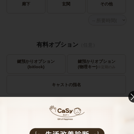
廊下
玄関
その他
有料オプション
（任意）
鍵預かりオプション
鍵預かりオプション
(bitlock)
(物理キー)
※定期のみ
キャストの指名
お見積り内容