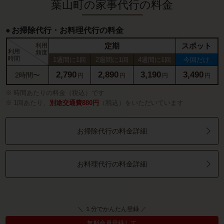
葉山町の家事代行の料金
お掃除代行・お料理代行の料金
定期
スポット
利用
利用
頻度
時間
1週間に1回
2週間に1回
4週間に1回
今回だけ
2,790
2,890
3,190
3,490
2時間〜
円
円
円
円
時間あたりの料金（税込）です
1回あたり、
別途交通費880円
（税込）をいただいています
お掃除代行の料金詳細
お料理代行の料金詳細
＼ １分でかんたん登録 ／
無料会員登録して