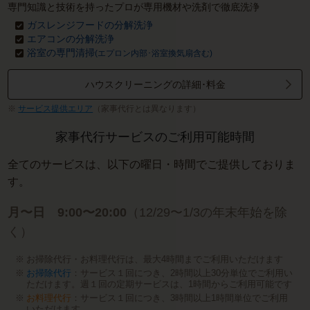
専門知識と技術を持ったプロが専用機材や洗剤で徹底洗浄
ガスレンジフードの分解洗浄
エアコンの分解洗浄
浴室の専門清掃
(エプロン内部･浴室換気扇含む)
ハウスクリーニングの詳細･料金
サービス提供エリア
（家事代行とは異なります）
家事代行サービスのご利用可能時間
全てのサービスは、以下の曜日・時間でご提供しておりま
す。
月〜日 9:00〜20:00
（12/29〜1/3の年末年始を除
く）
お掃除代行・お料理代行は、最大4時間までご利用いただけます
お掃除代行
：サービス１回につき、2時間以上30分単位でご利用い
ただけます。週１回の定期サービスは、1時間からご利用可能です
お料理代行
：サービス１回につき、3時間以上1時間単位でご利用
いただけます