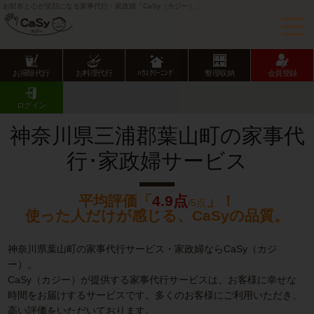
お財布と心が笑顔になる家事代行・家政婦「CaSy（カジー）」
お掃除代行
お料理代行
ﾊｳｽｸﾘｰﾆﾝｸﾞ
整理収納
会員登録
CaSy TOP
神奈川県の家事代行サービス
神奈川県市部の家事代行サービス
葉山町の家事代行･家政婦サービス
ログイン
神奈川県三浦郡葉山町の家事代
行･家政婦サービス
平均評価「
4.9点
」！
/5点
使った人だけが感じる、CaSyの品質。
神奈川県葉山町の家事代行サービス・家政婦ならCaSy（カジ
ー）。
CaSy（カジー）が提供する家事代行サービスは、お客様に幸せな
時間をお届けするサービスです。多くのお客様にご利用いただき、
高い評価をいただいております。