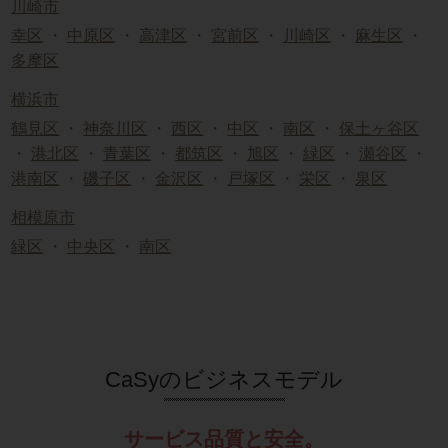
川崎市
幸区
・
中原区
・
高津区
・
宮前区
・
川崎区
・
麻生区
・
多摩区
横浜市
鶴見区
・
神奈川区
・
西区
・
中区
・
南区
・
保土ヶ谷区
・
港北区
・
青葉区
・
都筑区
・
旭区
・
緑区
・
瀬谷区
・
港南区
・
磯子区
・
金沢区
・
戸塚区
・
栄区
・
泉区
相模原市
緑区
・
中央区
・
南区
CaSyのビジネスモデル
サービス品質と安全。