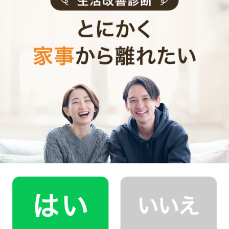
0
ご利用時間
時間
0
料金（税込・交通費込）
円
--
他社との比較
業界大手B社
--
--
円
--
中堅CH社
--
--
円
--