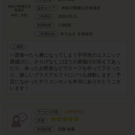
神奈川県横浜市
神奈川県横浜市青葉区
提供エリア
青葉区
40代
女性
2024-03-11
ご利用日
3.0時間
利用時間
作りおき 冷凍保存
ご利用目的
ご感想
一度食べたら虜になってしまう手羽先のエスニック
唐揚げに、さりげなくごぼうの唐揚げが添えてあっ
たり、余ったお野菜などでスープを作って下さった
り、嬉しいプラスアルファにいつも感動します。予
定になかったチリコンカンも本当にありがとうござ
います！
お料理代行
サービス内容
評価
定期 毎週
利用頻度