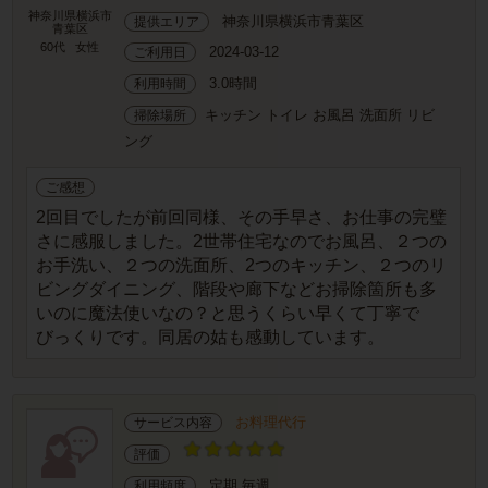
神奈川県横浜市
神奈川県横浜市青葉区
提供エリア
青葉区
60代
女性
2024-03-12
ご利用日
3.0時間
利用時間
キッチン トイレ お風呂 洗面所 リビ
掃除場所
ング
ご感想
2回目でしたが前回同様、その手早さ、お仕事の完璧
さに感服しました。2世帯住宅なのでお風呂、２つの
お手洗い、２つの洗面所、2つのキッチン、２つのリ
ビングダイニング、階段や廊下などお掃除箇所も多
いのに魔法使いなの？と思うくらい早くて丁寧で
びっくりです。同居の姑も感動しています。
お料理代行
サービス内容
評価
定期 毎週
利用頻度