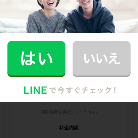
--
--
円
--
中堅CH社
--
--
円
--
※ 2026年2月時点の各社料金から算出
掃除箇所ごとの時間（目安）
掃除箇所を選択してください
料金内訳