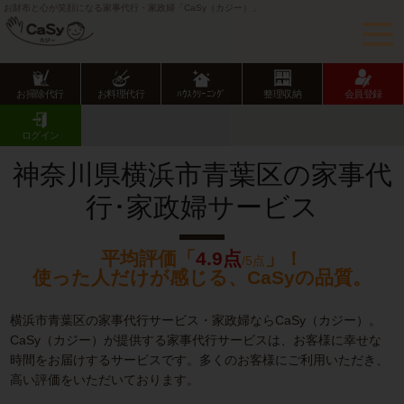
お財布と心が笑顔になる家事代行・家政婦「CaSy（カジー）」
お掃除代行
お料理代行
ﾊｳｽｸﾘｰﾆﾝｸﾞ
整理収納
会員登録
CaSy TOP
神奈川県の家事代行サービス
横浜市の家事代行サービス
青葉区の家事代行･家政婦サービス
ログイン
神奈川県横浜市青葉区の家事代
行･家政婦サービス
平均評価「
4.9点
」！
/5点
使った人だけが感じる、CaSyの品質。
横浜市青葉区の家事代行サービス・家政婦ならCaSy（カジー）。
CaSy（カジー）が提供する家事代行サービスは、お客様に幸せな
時間をお届けするサービスです。多くのお客様にご利用いただき、
高い評価をいただいております。