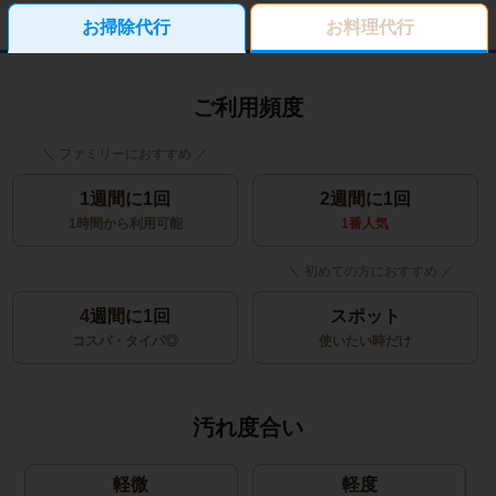
お掃除代行
お料理代行
ご利用頻度
1週間に1回
2週間に1回
1時間から利用可能
1番人気
4週間に1回
スポット
コスパ・タイパ◎
使いたい時だけ
汚れ度合い
軽微
軽度