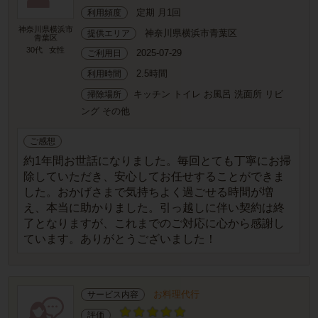
定期 月1回
利用頻度
神奈川県横浜市
神奈川県横浜市青葉区
提供エリア
青葉区
30代
女性
2025-07-29
ご利用日
2.5時間
利用時間
キッチン トイレ お風呂 洗面所 リビ
掃除場所
ング その他
ご感想
約1年間お世話になりました。毎回とても丁寧にお掃
除していただき、安心してお任せすることができま
した。おかげさまで気持ちよく過ごせる時間が増
え、本当に助かりました。引っ越しに伴い契約は終
了となりますが、これまでのご対応に心から感謝し
ています。ありがとうございました！
お料理代行
サービス内容
評価