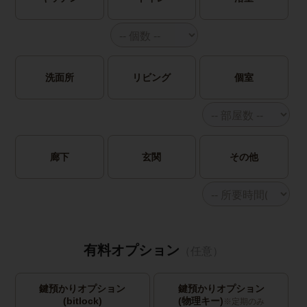
洗面所
リビング
個室
廊下
玄関
その他
有料オプション
（任意）
鍵預かりオプション
鍵預かりオプション
(bitlock)
(物理キー)
※定期のみ