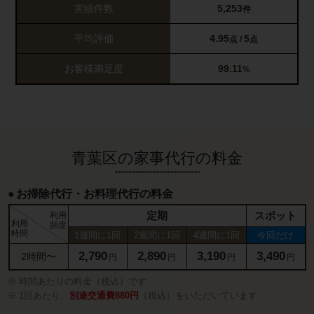
実績件数
5,253
件
平均評価
4.95
5
点 /
点
お客様満足度
99.11
%
青葉区の家事代行の料金
お掃除代行・お料理代行の料金
定期
スポット
利用
利用
頻度
時間
1週間に1回
2週間に1回
4週間に1回
今回だけ
2,790
2,890
3,190
3,490
2時間〜
円
円
円
円
時間あたりの料金（税込）です
1回あたり、
別途交通費880円
（税込）をいただいています