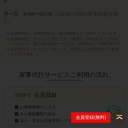
す。
月〜日 9:00〜20:00
（12/29〜1/3の年末年始を除
く）
お掃除代行・お料理代行は、最大4時間までご利用いただけます
お掃除代行
：サービス１回につき、2時間以上30分単位でご利用い
ただけます。週１回の定期サービスは、1時間からご利用可能です
お料理代行
：サービス１回につき、3時間以上1時間単位でご利用
いただけます
家事代行サービスご利用の流れ
会員登録
STEP１
お客様情報のご入力
本人確認書類の提出
会員登録(無料)
安心・安全な情報管理システム