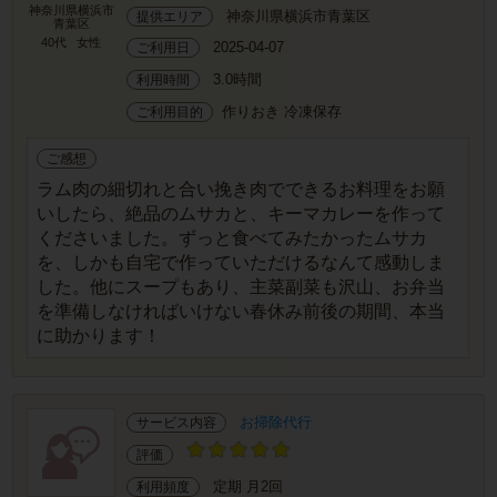
神奈川県横浜市
神奈川県横浜市青葉区
提供エリア
青葉区
40代
女性
2025-04-07
ご利用日
3.0時間
利用時間
作りおき 冷凍保存
ご利用目的
ご感想
ラム肉の細切れと合い挽き肉でできるお料理をお願
いしたら、絶品のムサカと、キーマカレーを作って
くださいました。ずっと食べてみたかったムサカ
を、しかも自宅で作っていただけるなんて感動しま
した。他にスープもあり、主菜副菜も沢山、お弁当
を準備しなければいけない春休み前後の期間、本当
に助かります！
お掃除代行
サービス内容
評価
定期 月2回
利用頻度