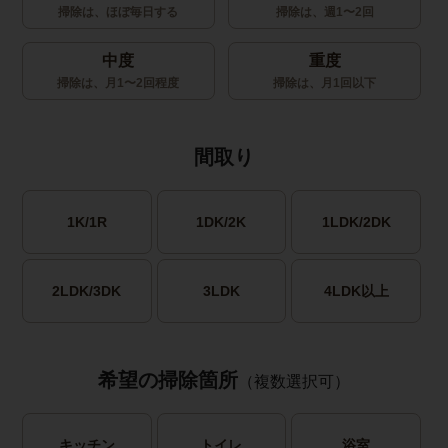
掃除は、ほぼ毎日する
掃除は、週1〜2回
中度
重度
掃除は、月1〜2回程度
掃除は、月1回以下
間取り
1K/1R
1DK/2K
1LDK/2DK
2LDK/3DK
3LDK
4LDK以上
希望の掃除箇所
（複数選択可）
キッチン
トイレ
浴室