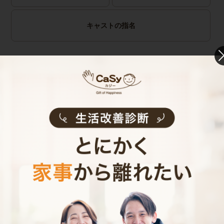
キャストの指名
お見積り内容
0
ご利用時間
時間
0
料金（税込・交通費込）
円
--
他社との比較
業界大手B社