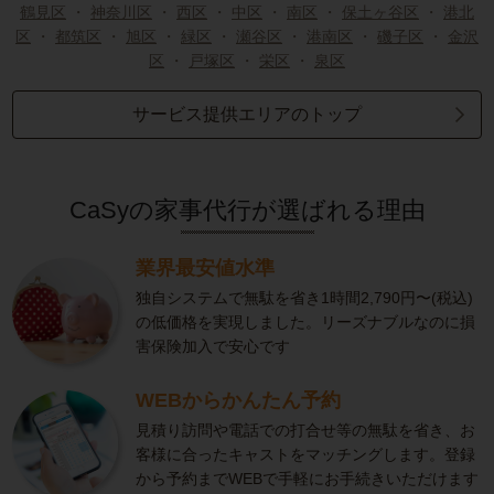
鶴見区
・
神奈川区
・
西区
・
中区
・
南区
・
保土ヶ谷区
・
港北
区
・
都筑区
・
旭区
・
緑区
・
瀬谷区
・
港南区
・
磯子区
・
金沢
区
・
戸塚区
・
栄区
・
泉区
サービス提供エリアのトップ
CaSyの家事代行が選ばれる理由
業界最安値水準
独自システムで無駄を省き1時間2,790円〜(税込)
の低価格を実現しました。リーズナブルなのに損
害保険加入で安心です
WEBからかんたん予約
見積り訪問や電話での打合せ等の無駄を省き、お
客様に合ったキャストをマッチングします。登録
から予約までWEBで手軽にお手続きいただけます