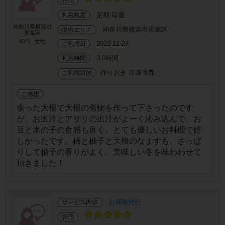
評価
定期 毎週
利用頻度
神奈川県横浜市
神奈川県横浜市青葉区
提供エリア
青葉区
40代
女性
2023-11-27
ご利用日
3.0時間
利用時間
作りおき 冷凍保存
ご利用目的
ご感想
余った大根で大根の煮物を作って下さったのです
が、お出汁とアサリの出汁がよーく沁み込んで、お
豆と木の子の食感も良く、とても優しいお料理で嬉
しかったです。柿と柚子と大根のなますも、さっぱ
りして柚子の香りがよく、美味しい冬を味わわせて
頂きました！
お掃除代行
サービス内容
評価