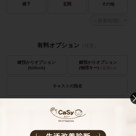
廊下
玄関
その他
有料オプション
（任意）
鍵預かりオプション
鍵預かりオプション
(bitlock)
(物理キー)
※定期のみ
キャストの指名
お見積り内容