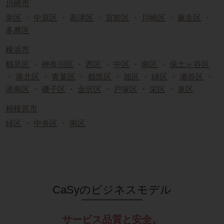
川崎市
幸区
・
中原区
・
高津区
・
宮前区
・
川崎区
・
麻生区
・
多摩区
横浜市
鶴見区
・
神奈川区
・
西区
・
中区
・
南区
・
保土ヶ谷区
・
港北区
・
青葉区
・
都筑区
・
旭区
・
緑区
・
瀬谷区
・
港南区
・
磯子区
・
金沢区
・
戸塚区
・
栄区
・
泉区
相模原市
緑区
・
中央区
・
南区
CaSyのビジネスモデル
サービス品質と安全。