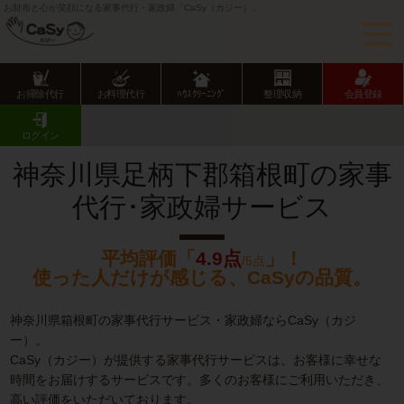
お財布と心が笑顔になる家事代行・家政婦「CaSy（カジー）」
お掃除代行
お料理代行
ﾊｳｽｸﾘｰﾆﾝｸﾞ
整理収納
会員登録
CaSy TOP
神奈川県の家事代行サービス
神奈川県市部の家事代行サービス
箱根町の家事代行･家政婦サービス
ログイン
神奈川県足柄下郡箱根町の家事
代行･家政婦サービス
平均評価「
4.9点
」！
/5点
使った人だけが感じる、CaSyの品質。
神奈川県箱根町の家事代行サービス・家政婦ならCaSy（カジ
ー）。
CaSy（カジー）が提供する家事代行サービスは、お客様に幸せな
時間をお届けするサービスです。多くのお客様にご利用いただき、
高い評価をいただいております。