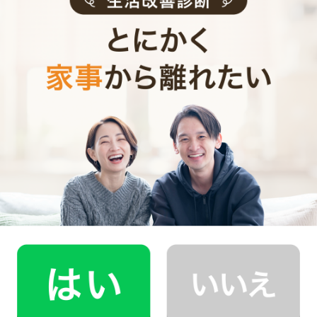
0
ご利用時間
時間
0
料金（税込・交通費込）
円
--
他社との比較
業界大手B社
--
--
円
--
中堅CH社
--
--
円
--