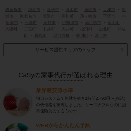
横須賀市
・
鎌倉市
・
逗子市
・
厚木市
・
座間市
・
大和市
・
綾
瀬市
・
海老名市
・
藤沢市
・
寒川町
・
茅ヶ崎市
・
平塚市
・
小
田原市
・
三浦市
・
秦野市
・
伊勢原市
・
南足柄市
・
葉山町
・
大磯町
・
二宮町
・
中井町
・
大井町
・
松田町
・
山北町
・
開成
町
・
真鶴町
・
湯河原町
・
愛川町
・
清川村
サービス提供エリアのトップ
CaSyの家事代行が選ばれる理由
業界最安値水準
独自システムで無駄を省き1時間2,790円〜(税込)
の低価格を実現しました。リーズナブルなのに損
害保険加入で安心です
WEBからかんたん予約