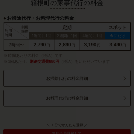
箱根町の家事代行の料金
お掃除代行・お料理代行の料金
定期
スポット
利用
利用
頻度
時間
1週間に1回
2週間に1回
4週間に1回
今回だけ
2,790
2,890
3,190
3,490
2時間〜
円
円
円
円
時間あたりの料金（税込）です
1回あたり、
別途交通費880円
（税込）をいただいています
お掃除代行の料金詳細
お料理代行の料金詳細
＼ １分でかんたん登録 ／
無料会員登録して