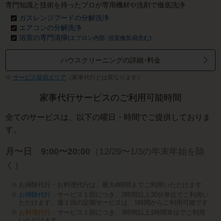
専門知識と技術を持ったプロが専用機材や洗剤で徹底洗浄
ガスレンジフードの分解洗浄
エアコンの分解洗浄
浴室の専門清掃
(エプロン内部･浴室換気扇含む)
ハウスクリーニングの詳細･料金
サービス提供エリア
（家事代行とは異なります）
家事代行サービスのご利用可能時間
全てのサービスは、以下の曜日・時間でご提供しておりま
す。
月〜日 9:00〜20:00
（12/29〜1/3の年末年始を除
く）
お掃除代行・お料理代行は、最大4時間までご利用いただけます
お掃除代行
：サービス１回につき、2時間以上30分単位でご利用い
ただけます。週１回の定期サービスは、1時間からご利用可能です
お料理代行
：サービス１回につき、3時間以上1時間単位でご利用
いただけます