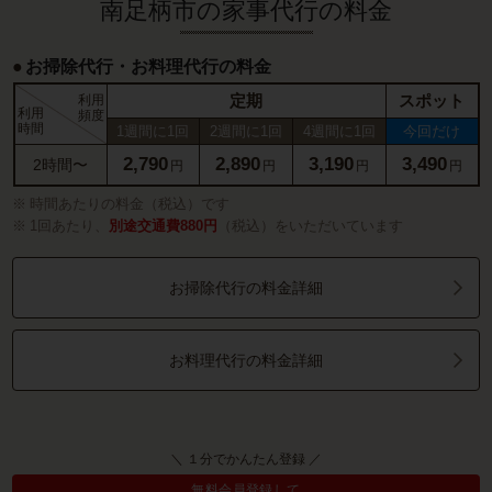
南足柄市の家事代行の料金
お掃除代行・お料理代行の料金
定期
スポット
利用
利用
頻度
時間
1週間に1回
2週間に1回
4週間に1回
今回だけ
2,790
2,890
3,190
3,490
2時間〜
円
円
円
円
時間あたりの料金（税込）です
1回あたり、
別途交通費880円
（税込）をいただいています
お掃除代行の料金詳細
お料理代行の料金詳細
＼ １分でかんたん登録 ／
無料会員登録して