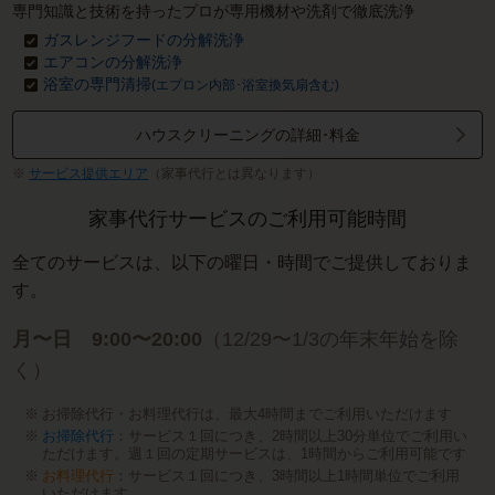
専門知識と技術を持ったプロが専用機材や洗剤で徹底洗浄
ガスレンジフードの分解洗浄
エアコンの分解洗浄
浴室の専門清掃
(エプロン内部･浴室換気扇含む)
ハウスクリーニングの詳細･料金
サービス提供エリア
（家事代行とは異なります）
家事代行サービスのご利用可能時間
全てのサービスは、以下の曜日・時間でご提供しておりま
す。
月〜日 9:00〜20:00
（12/29〜1/3の年末年始を除
く）
お掃除代行・お料理代行は、最大4時間までご利用いただけます
お掃除代行
：サービス１回につき、2時間以上30分単位でご利用い
ただけます。週１回の定期サービスは、1時間からご利用可能です
お料理代行
：サービス１回につき、3時間以上1時間単位でご利用
いただけます