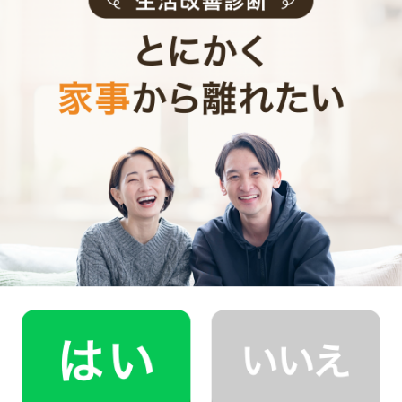
0
ご利用時間
時間
0
料金（税込・交通費込）
円
--
他社との比較
業界大手B社
--
--
円
--
中堅CH社
--
--
円
--