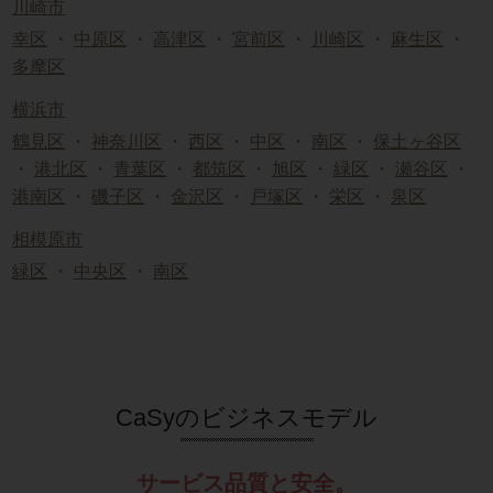
川崎市
幸区
・
中原区
・
高津区
・
宮前区
・
川崎区
・
麻生区
・
多摩区
横浜市
鶴見区
・
神奈川区
・
西区
・
中区
・
南区
・
保土ヶ谷区
・
港北区
・
青葉区
・
都筑区
・
旭区
・
緑区
・
瀬谷区
・
港南区
・
磯子区
・
金沢区
・
戸塚区
・
栄区
・
泉区
相模原市
緑区
・
中央区
・
南区
CaSyのビジネスモデル
サービス品質と安全。