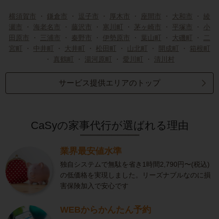
横須賀市
・
鎌倉市
・
逗子市
・
厚木市
・
座間市
・
大和市
・
綾
瀬市
・
海老名市
・
藤沢市
・
寒川町
・
茅ヶ崎市
・
平塚市
・
小
田原市
・
三浦市
・
秦野市
・
伊勢原市
・
葉山町
・
大磯町
・
二
宮町
・
中井町
・
大井町
・
松田町
・
山北町
・
開成町
・
箱根町
・
真鶴町
・
湯河原町
・
愛川町
・
清川村
サービス提供エリアのトップ
CaSyの家事代行が選ばれる理由
業界最安値水準
独自システムで無駄を省き1時間2,790円〜(税込)
の低価格を実現しました。リーズナブルなのに損
害保険加入で安心です
WEBからかんたん予約