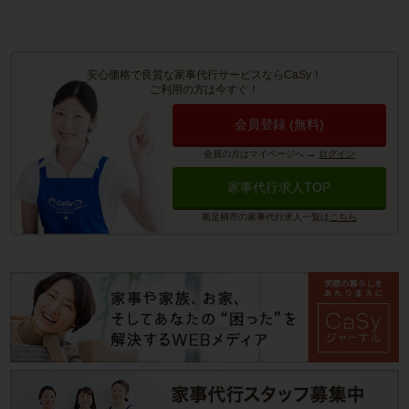
安心価格で良質な家事代行サービスならCaSy！
ご利用の方は今すぐ！
会員登録 (無料)
会員の方はマイページへ
→
ログイン
家事代行求人TOP
南足柄市の家事代行求人一覧は
こちら