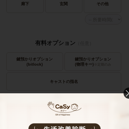
廊下
玄関
その他
有料オプション
（任意）
鍵預かりオプション
鍵預かりオプション
(bitlock)
(物理キー)
※定期のみ
キャストの指名
お見積り内容