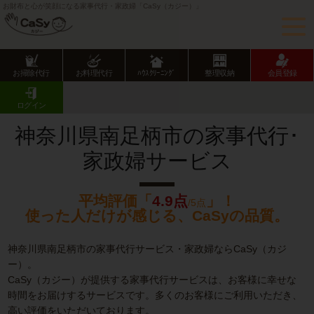
お財布と心が笑顔になる家事代行・家政婦「CaSy（カジー）」
お掃除代行
お料理代行
ﾊｳｽｸﾘｰﾆﾝｸﾞ
整理収納
会員登録
CaSy TOP
神奈川県の家事代行サービス
神奈川県市部の家事代行サービス
南足柄市の家事代行･家政婦サービス
ログイン
神奈川県南足柄市の家事代行･
家政婦サービス
平均評価「
4.9点
」！
/5点
使った人だけが感じる、CaSyの品質。
神奈川県南足柄市の家事代行サービス・家政婦ならCaSy（カジ
ー）。
CaSy（カジー）が提供する家事代行サービスは、お客様に幸せな
時間をお届けするサービスです。多くのお客様にご利用いただき、
高い評価をいただいております。