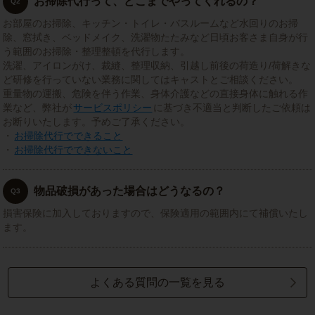
お掃除代行って、どこまでやってくれるの？
Q2
お部屋のお掃除、キッチン・トイレ・バスルームなど水回りのお掃
除、窓拭き、ベッドメイク、洗濯物たたみなど日頃お客さま自身が行
う範囲のお掃除・整理整頓を代行します。
洗濯、アイロンがけ、裁縫、整理収納、引越し前後の荷造り/荷解きな
ど研修を行っていない業務に関してはキャストとご相談ください。
重量物の運搬、危険を伴う作業、身体介護などの直接身体に触れる作
業など、弊社が
サービスポリシー
に基づき不適当と判断したご依頼は
お断りいたします。予めご了承ください。
・
お掃除代行でできること
・
お掃除代行でできないこと
物品破損があった場合はどうなるの？
Q3
損害保険に加入しておりますので、保険適用の範囲内にて補償いたし
ます。
よくある質問の一覧を見る