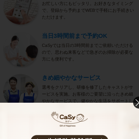
お忙しい方にもピッタリ。お好きなタイミング
で、登録から予約までWEBで手軽にお手続きい
ただけます。
当日3時間前まで予約OK
CaSyでは当日の3時間前までご依頼いただける
ので、思わぬ来客などで急ぎのお掃除が必要な
方にも便利です。
きめ細やかなサービス
選考をクリアし、研修を修了したキャストがサ
ービスを実施。お客様のご要望に沿ったきめ細
やかなサービスで、健やかな生活をサポートし
ます。
お掃除代行のサービス内容