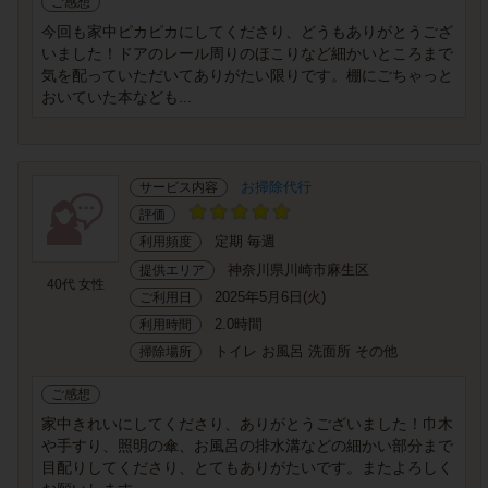
ご感想
今回も家中ピカピカにしてくださり、どうもありがとうござ
いました！ドアのレール周りのほこりなど細かいところまで
気を配っていただいてありがたい限りです。棚にごちゃっと
おいていた本なども...
お掃除代行
サービス内容
評価
定期 毎週
利用頻度
神奈川県川崎市麻生区
提供エリア
40代 女性
2025年5月6日(火)
ご利用日
2.0時間
利用時間
トイレ お風呂 洗面所 その他
掃除場所
ご感想
家中きれいにしてくださり、ありがとうございました！巾木
や手すり、照明の傘、お風呂の排水溝などの細かい部分まで
目配りしてくださり、とてもありがたいです。またよろしく