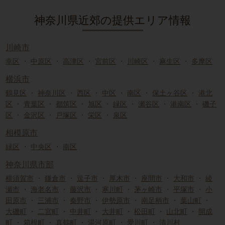
神奈川県近郊の提供エリア情報
川崎市
幸区
・
中原区
・
高津区
・
宮前区
・
川崎区
・
麻生区
・
多摩区
横浜市
鶴見区
・
神奈川区
・
西区
・
中区
・
南区
・
保土ヶ谷区
・
港北
区
・
青葉区
・
都筑区
・
旭区
・
緑区
・
瀬谷区
・
港南区
・
磯子
区
・
金沢区
・
戸塚区
・
栄区
・
泉区
相模原市
緑区
・
中央区
・
南区
神奈川県市部
横須賀市
・
鎌倉市
・
逗子市
・
厚木市
・
座間市
・
大和市
・
綾
瀬市
・
海老名市
・
藤沢市
・
寒川町
・
茅ヶ崎市
・
平塚市
・
小
田原市
・
三浦市
・
秦野市
・
伊勢原市
・
南足柄市
・
葉山町
・
大磯町
・
二宮町
・
中井町
・
大井町
・
松田町
・
山北町
・
開成
町
・
箱根町
・
真鶴町
・
湯河原町
・
愛川町
・
清川村