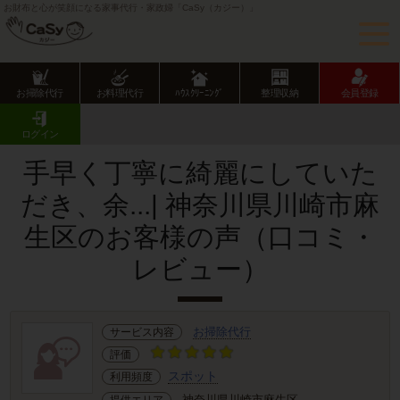
お財布と心が笑顔になる家事代行・家政婦「CaSy（カジー）」
お掃除代行
お料理代行
ﾊｳｽｸﾘｰﾆﾝｸﾞ
整理収納
会員登録
CaSy TOP
サービス提供エリアのご紹介
神奈川県
川崎市
麻生区
お客様の声･口コミ詳細
ログイン
手早く丁寧に綺麗にしていた
だき、余...| 神奈川県川崎市麻
生区のお客様の声（口コミ・
レビュー）
お掃除代行
サービス内容
評価
スポット
利用頻度
神奈川県川崎市麻生区
提供エリア