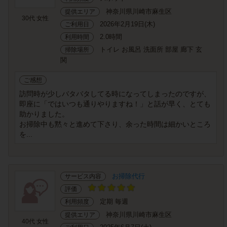
神奈川県川崎市麻生区
提供エリア
30代 女性
2026年2月19日(木)
ご利用日
2.0時間
利用時間
トイレ お風呂 洗面所 部屋 廊下 玄
掃除場所
関
ご感想
訪問時が少しバタバタしてる時になってしまったのですが、
即座に「ではいつも通りやりますね！」と話が早く、とても
助かりました。
お掃除中も黙々と進めて下さり、余った時間は細かいところ
を...
お掃除代行
サービス内容
評価
定期 毎週
利用頻度
神奈川県川崎市麻生区
提供エリア
40代 女性