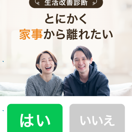
お掃除代行のサービス料金
ご利用者インタビュー
Customer Interview
お掃除
R.H.さん
30代 共働き 子育て中
普段できない時間を過ごすことができ、休日が
とても充実しました。
記事全文を見る
お掃除
N.U.さん
20代 女性 1人暮らし
掃除をしてもらうようになって、自分も片付け
る癖がつきました。