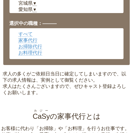
宮城県
▼
愛知県
▼
福井県
▼
岡山県
▼
選択中の職種：———
広島県
▼
すべて
沖縄県
▼
家事代行
お掃除代行
お料理代行
求人の多くがご依頼日当日に確定してしまいますので、以
下の求人情報は、実例として御覧ください。
求人はたくさんございますので、ぜひキャスト登録よろし
くお願いします。
カジー
CaSy
の家事代行とは
お客様に代わり「
お掃除
」や「
お料理
」を行うお仕事です。