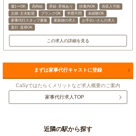
週1〜OK
高時給
昇給･昇格あり
扶養内OK
高収入可能
主婦･主夫歓迎
ブランクOK
学歴不問
未経験OK
家事代行スタッフ募集
家政婦の求人
お手伝いさんの求人
直行･直帰OK
この求人の詳細を見る
まずは家事代行キャストに登録
CaSyではたらくメリットなど求人概要のご案内
家事代行求人TOP
近隣の駅から探す