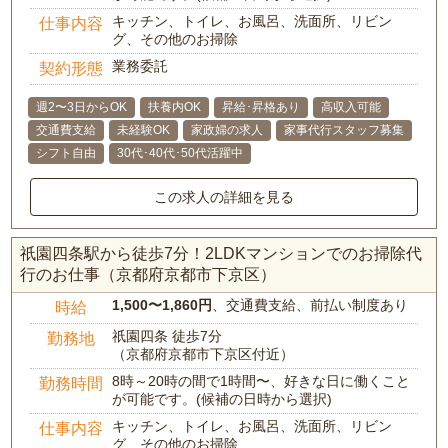
キッチン、トイレ、お風呂、洗面所、リビン
仕事内容
グ、その他のお掃除
業務委託
契約形態
週2〜3日からOK
扶養内OK
昇給･昇格あり
高収入可能
交通費支給
未経験OK
家政婦の求人
家事代行スタッフ募集
シフト自由
30代･40代･50代活躍中
この求人の詳細を見る
祇園四条駅から徒歩7分！2LDKマンションでのお掃除代
行のお仕事（京都府京都市下京区）
1,500〜1,860円
、交通費支給、前払い制度あり
時給
祇園四条 徒歩7分
勤務地
（京都府京都市下京区付近）
8時～20時の間で1時間〜、好きな日に働くこと
勤務時間
が可能です。(候補の日時から選択)
キッチン、トイレ、お風呂、洗面所、リビン
仕事内容
グ、その他のお掃除