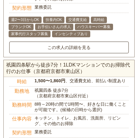
業務委託
契約形態
週2〜3日からOK
扶養内OK
交通費支給
高時給
ブランクOK
お手伝いさんの求人
ハウスキーパー募集
家事代行スタッフ募集
インセンティブあり
この求人の詳細を見る
祇園四条駅から徒歩7分！1LDKマンションでのお掃除代
行のお仕事（京都府京都市東山区）
1,500〜1,860円
、交通費支給、前払い制度あり
時給
祇園四条 徒歩7分
勤務地
（京都府京都市東山区付近）
8時～20時の間で1時間〜、好きな日に働くこと
勤務時間
が可能です。(候補の日時から選択)
キッチン、トイレ、お風呂、洗面所、リビン
仕事内容
グ、その他のお掃除
業務委託
契約形態