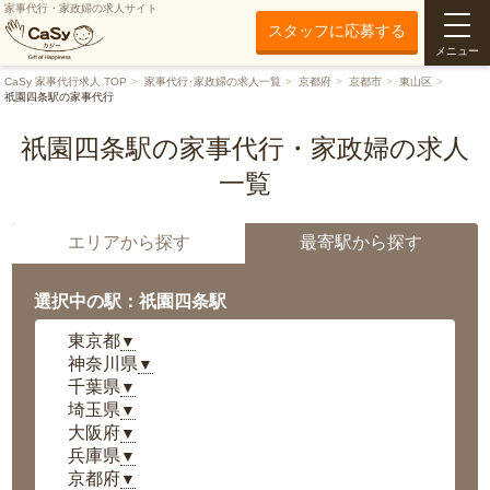
家事代行・家政婦の求人サイト
スタッフに応募する
メニュー
CaSy 家事代行求人 TOP
家事代行･家政婦の求人一覧
京都府
京都市
東山区
祇園四条駅の家事代行
祇園四条駅の家事代行・家政婦の求人
一覧
エリアから探す
最寄駅から探す
選択中の駅：祇園四条駅
東京都
▼
神奈川県
▼
千葉県
▼
埼玉県
▼
大阪府
▼
兵庫県
▼
京都府
▼