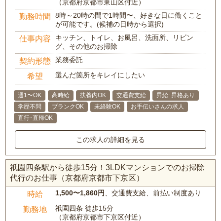
（京都府京都市東山区付近）
8時～20時の間で1時間〜、好きな日に働くこと
勤務時間
が可能です。(候補の日時から選択)
キッチン、トイレ、お風呂、洗面所、リビン
仕事内容
グ、その他のお掃除
業務委託
契約形態
選んだ箇所をキレイにしたい
希望
週1〜OK
高時給
扶養内OK
交通費支給
昇給･昇格あり
学歴不問
ブランクOK
未経験OK
お手伝いさんの求人
直行･直帰OK
この求人の詳細を見る
祇園四条駅から徒歩15分！3LDKマンションでのお掃除
代行のお仕事（京都府京都市下京区）
1,500〜1,860円
、交通費支給、前払い制度あり
時給
祇園四条 徒歩15分
勤務地
（京都府京都市下京区付近）