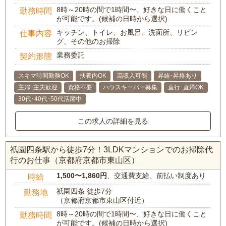
8時～20時の間で1時間〜、好きな日に働くこと
勤務時間
が可能です。(候補の日時から選択)
キッチン、トイレ、お風呂、洗面所、リビン
仕事内容
グ、その他のお掃除
業務委託
契約形態
スキマ時間勤務OK
扶養内OK
高収入可能
昇給･昇格あり
主婦･主夫歓迎
資格不要
ハウスキーパー募集
直行･直帰OK
30代･40代･50代活躍中
この求人の詳細を見る
祇園四条駅から徒歩7分！3LDKマンションでのお掃除代
行のお仕事（京都府京都市東山区）
1,500〜1,860円
、交通費支給、前払い制度あり
時給
祇園四条 徒歩7分
勤務地
（京都府京都市東山区付近）
8時～20時の間で1時間〜、好きな日に働くこと
勤務時間
が可能です。(候補の日時から選択)