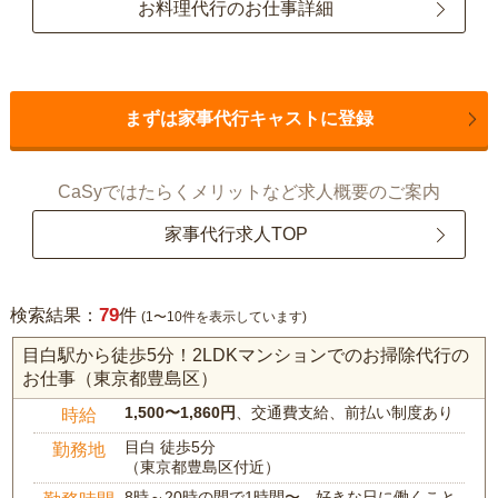
お料理代行のお仕事詳細
まずは家事代行キャストに登録
CaSyではたらくメリットなど求人概要のご案内
家事代行求人TOP
79
検索結果：
件
(1〜10件を表示しています)
目白駅から徒歩5分！2LDKマンションでのお掃除代行の
お仕事（東京都豊島区）
1,500〜1,860円
、交通費支給、前払い制度あり
時給
目白 徒歩5分
勤務地
（東京都豊島区付近）
8時～20時の間で1時間〜、好きな日に働くこと