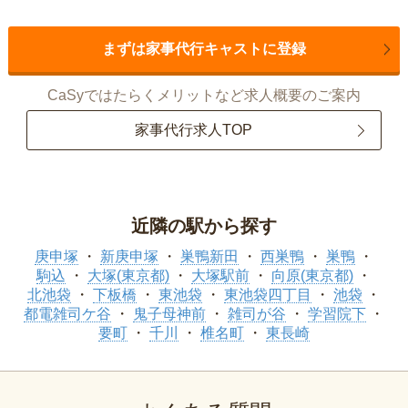
まずは家事代行キャストに登録
CaSyではたらくメリットなど求人概要のご案内
家事代行求人TOP
近隣の駅から探す
庚申塚
新庚申塚
巣鴨新田
西巣鴨
巣鴨
駒込
大塚(東京都)
大塚駅前
向原(東京都)
北池袋
下板橋
東池袋
東池袋四丁目
池袋
都電雑司ケ谷
鬼子母神前
雑司が谷
学習院下
要町
千川
椎名町
東長崎