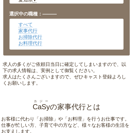
▼
福井県
▼
岡山県
▼
選択中の職種：———
広島県
▼
すべて
沖縄県
▼
家事代行
お掃除代行
お料理代行
求人の多くがご依頼日当日に確定してしまいますので、以
下の求人情報は、実例として御覧ください。
求人はたくさんございますので、ぜひキャスト登録よろし
くお願いします。
カジー
CaSy
の家事代行とは
お客様に代わり「
お掃除
」や「
お料理
」を行うお仕事です。
仕事が忙しい方、子育て中の方など、様々なお客様の生活を
お支えします。