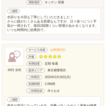
キッチン 部屋
掃除場所
ご感想
水回りを今回も丁寧にしていただきました！
さらに鏡がたくさんある部屋なんですが、日々徐々につく手
垢が一掃されて、毎回2段階くらい部屋があかるくなります。
いつも時間内に効果的で...
お料理代行
サービス内容
評価
定期 毎週
利用頻度
60代 女性
東京都豊島区
提供エリア
2025年5月19日(月)
ご利用日
3.0時間
利用時間
作りおき
ご利用目的
ご感想
長年お世話になっています。栄養バランスがよく家族が健康