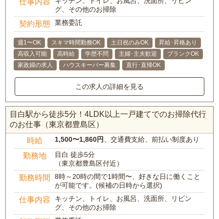
キッチン、トイレ、お風呂、洗面所、リビン
仕事内容
グ、その他のお掃除
業務委託
契約形態
週1〜OK
スキマ時間勤務OK
土日祝のみOK
昇給･昇格あり
高収入可能
高時給
学歴不問
主婦･主夫歓迎
ブランクOK
家政婦の求人
ハウスキーパー募集
直行･直帰OK
この求人の詳細を見る
目白駅から徒歩5分！4LDK以上一戸建てでのお掃除代行
のお仕事（東京都豊島区）
1,500〜1,860円
、交通費支給、前払い制度あり
時給
目白 徒歩5分
勤務地
（東京都豊島区付近）
8時～20時の間で1時間〜、好きな日に働くこと
勤務時間
が可能です。(候補の日時から選択)
キッチン、トイレ、お風呂、洗面所、リビン
仕事内容
グ、その他のお掃除