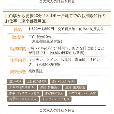
この求人の詳細を見る
目白駅から徒歩10分！3LDK一戸建てでのお掃除代行の
お仕事（東京都豊島区）
1,500〜1,860円
、交通費支給、前払い制度あり
時給
目白 徒歩10分
勤務地
（東京都豊島区付近）
8時～20時の間で1時間〜、好きな日に働くこと
勤務時間
が可能です。(候補の日時から選択)
キッチン、トイレ、お風呂、洗面所、リビン
仕事内容
グ、その他のお掃除
業務委託
契約形態
週1〜OK
土日祝のみOK
週2〜3日からOK
スキマ時間勤務OK
昇給･昇格あり
主婦･主夫歓迎
家事代行スタッフ募集
家政婦の求人
ハウスキーパー募集
お手伝いさんの求人
インセンティブあり
この求人の詳細を見る