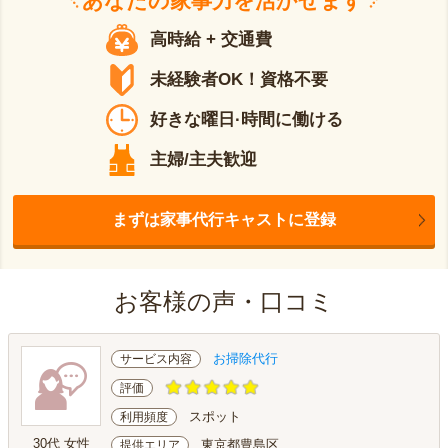
あなたの
家事力
を活かせます
高時給 + 交通費
未経験者OK！資格不要
好きな曜日·時間に働ける
主婦/主夫歓迎
まずは家事代行キャストに登録
お客様の声・口コミ
お掃除代行
サービス内容
評価
スポット
利用頻度
30代 女性
東京都豊島区
提供エリア