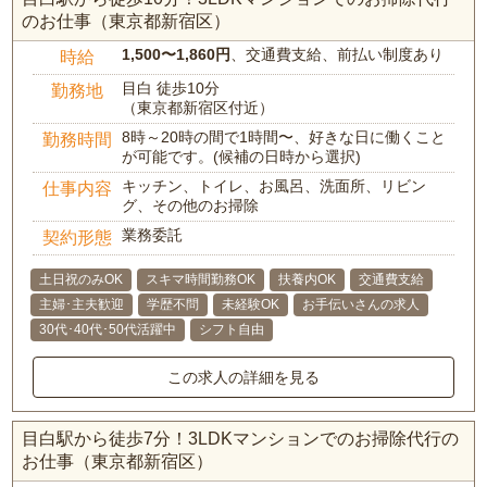
のお仕事（東京都新宿区）
1,500〜1,860円
、交通費支給、前払い制度あり
時給
目白 徒歩10分
勤務地
（東京都新宿区付近）
8時～20時の間で1時間〜、好きな日に働くこと
勤務時間
が可能です。(候補の日時から選択)
キッチン、トイレ、お風呂、洗面所、リビン
仕事内容
グ、その他のお掃除
業務委託
契約形態
土日祝のみOK
スキマ時間勤務OK
扶養内OK
交通費支給
主婦･主夫歓迎
学歴不問
未経験OK
お手伝いさんの求人
30代･40代･50代活躍中
シフト自由
この求人の詳細を見る
目白駅から徒歩7分！3LDKマンションでのお掃除代行の
お仕事（東京都新宿区）