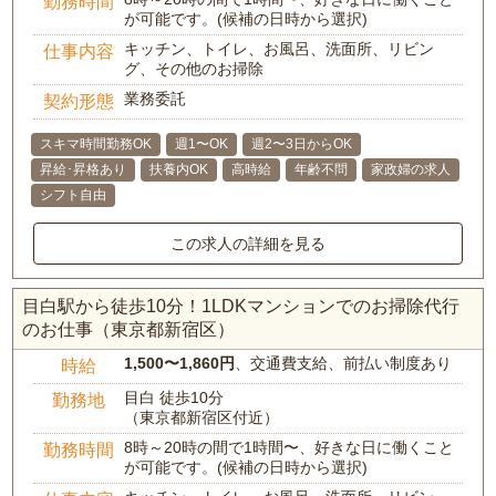
勤務時間
が可能です。(候補の日時から選択)
キッチン、トイレ、お風呂、洗面所、リビン
仕事内容
グ、その他のお掃除
業務委託
契約形態
スキマ時間勤務OK
週1〜OK
週2〜3日からOK
昇給･昇格あり
扶養内OK
高時給
年齢不問
家政婦の求人
シフト自由
この求人の詳細を見る
目白駅から徒歩10分！1LDKマンションでのお掃除代行
のお仕事（東京都新宿区）
1,500〜1,860円
、交通費支給、前払い制度あり
時給
目白 徒歩10分
勤務地
（東京都新宿区付近）
8時～20時の間で1時間〜、好きな日に働くこと
勤務時間
が可能です。(候補の日時から選択)