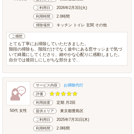
2026年2月3日(火)
ご利用日
2.0時間
利用時間
キッチン トイレ 玄関 その他
掃除場所
ご感想
とても丁寧にお掃除していただきました。
階段の掃除も、階段だけでなく途中にある窓サッシまで気づ
いて綺麗にしてくださり、細やかな心配りに感動しました。
自分では後回しにしがちな部分まで...
お掃除代行
サービス内容
評価
定期 月2回
利用頻度
50代 女性
東京都豊島区
提供エリア
2025年7月31日(木)
ご利用日
2.0時間
利用時間