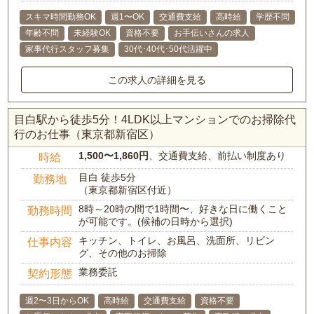
スキマ時間勤務OK
週1〜OK
交通費支給
高時給
学歴不問
年齢不問
未経験OK
資格不要
お手伝いさんの求人
家事代行スタッフ募集
30代･40代･50代活躍中
この求人の詳細を見る
目白駅から徒歩5分！4LDK以上マンションでのお掃除代
行のお仕事（東京都新宿区）
1,500〜1,860円
、交通費支給、前払い制度あり
時給
目白 徒歩5分
勤務地
（東京都新宿区付近）
8時～20時の間で1時間〜、好きな日に働くこと
勤務時間
が可能です。(候補の日時から選択)
キッチン、トイレ、お風呂、洗面所、リビン
仕事内容
グ、その他のお掃除
業務委託
契約形態
週2〜3日からOK
高時給
交通費支給
資格不要