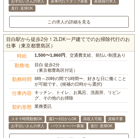
お手伝いさんの求人
家事代行スタッフ募集
家政婦の求人
直行･直帰OK
この求人の詳細を見る
目白駅から徒歩2分！2LDK一戸建てでのお掃除代行のお
仕事（東京都豊島区）
1,500〜1,860円
、交通費支給、前払い制度あり
時給
目白 徒歩2分
勤務地
（東京都豊島区付近）
8時～20時の間で1時間〜、好きな日に働くこと
勤務時間
が可能です。(候補の日時から選択)
キッチン、トイレ、お風呂、洗面所、リビン
仕事内容
グ、その他のお掃除
業務委託
契約形態
スキマ時間勤務OK
週2〜3日からOK
高収入可能
資格不要
お手伝いさんの求人
ハウスキーパー募集
直行･直帰OK