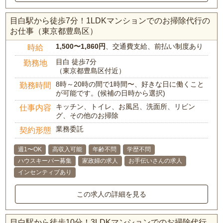
目白駅から徒歩7分！1LDKマンションでのお掃除代行の
お仕事（東京都豊島区）
1,500〜1,860円
、交通費支給、前払い制度あり
時給
目白 徒歩7分
勤務地
（東京都豊島区付近）
8時～20時の間で1時間〜、好きな日に働くこと
勤務時間
が可能です。(候補の日時から選択)
キッチン、トイレ、お風呂、洗面所、リビン
仕事内容
グ、その他のお掃除
業務委託
契約形態
週1〜OK
高収入可能
年齢不問
学歴不問
ハウスキーパー募集
家政婦の求人
お手伝いさんの求人
インセンティブあり
この求人の詳細を見る
目白駅から徒歩10分！3LDKマンションでのお掃除代行