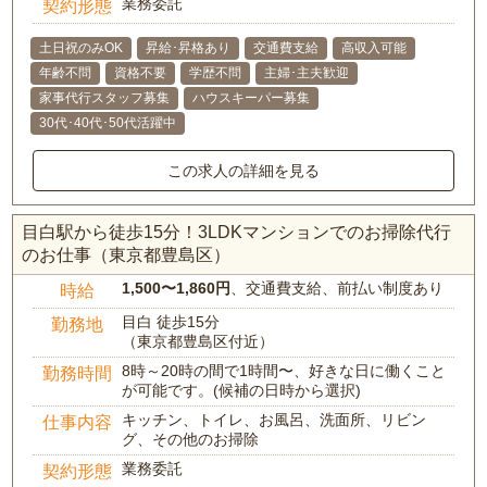
業務委託
契約形態
土日祝のみOK
昇給･昇格あり
交通費支給
高収入可能
年齢不問
資格不要
学歴不問
主婦･主夫歓迎
家事代行スタッフ募集
ハウスキーパー募集
30代･40代･50代活躍中
この求人の詳細を見る
目白駅から徒歩15分！3LDKマンションでのお掃除代行
のお仕事（東京都豊島区）
1,500〜1,860円
、交通費支給、前払い制度あり
時給
目白 徒歩15分
勤務地
（東京都豊島区付近）
8時～20時の間で1時間〜、好きな日に働くこと
勤務時間
が可能です。(候補の日時から選択)
キッチン、トイレ、お風呂、洗面所、リビン
仕事内容
グ、その他のお掃除
業務委託
契約形態