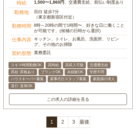
1,500〜1,860円
、交通費支給、前払い制度あり
時給
目白 徒歩7分
勤務地
（東京都新宿区付近）
8時～20時の間で1時間〜、好きな日に働くこと
勤務時間
が可能です。(候補の日時から選択)
キッチン、トイレ、お風呂、洗面所、リビン
仕事内容
グ、その他のお掃除
業務委託
契約形態
スキマ時間勤務OK
高時給
高収入可能
交通費支給
昇給･昇格あり
ブランクOK
未経験OK
学歴不問
ハウスキーパー募集
家事代行スタッフ募集
家政婦の求人
直行･直帰OK
この求人の詳細を見る
1
2
3
最後