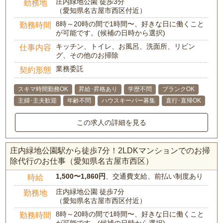
庄内緑地公園 徒歩3分
勤務地
（愛知県名古屋市西区付近）
8時～20時の間で1時間〜、好きな日に働くこと
勤務時間
が可能です。(候補の日時から選択)
キッチン、トイレ、お風呂、洗面所、リビン
仕事内容
グ、その他のお掃除
業務委託
契約形態
スキマ時間勤務OK
昇給･昇格あり
学歴不問
ブランクOK
主婦･主夫歓迎
年齢不問
ハウスキーパー募集
直行･直帰OK
この求人の詳細を見る
庄内緑地公園駅から徒歩7分！2LDKマンションでのお掃
除代行のお仕事（愛知県名古屋市西区）
1,500〜1,860円
、交通費支給、前払い制度あり
時給
庄内緑地公園 徒歩7分
勤務地
（愛知県名古屋市西区付近）
8時～20時の間で1時間〜、好きな日に働くこと
勤務時間