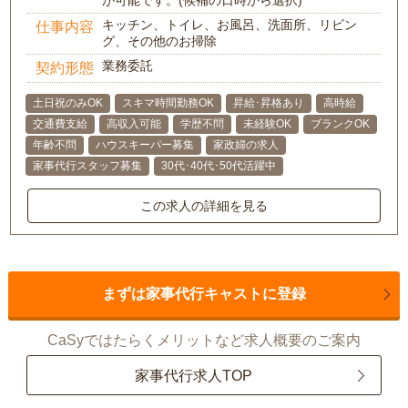
が可能です。(候補の日時から選択)
キッチン、トイレ、お風呂、洗面所、リビン
仕事内容
グ、その他のお掃除
業務委託
契約形態
土日祝のみOK
スキマ時間勤務OK
昇給･昇格あり
高時給
交通費支給
高収入可能
学歴不問
未経験OK
ブランクOK
年齢不問
ハウスキーパー募集
家政婦の求人
家事代行スタッフ募集
30代･40代･50代活躍中
この求人の詳細を見る
まずは家事代行キャストに登録
CaSyではたらくメリットなど求人概要のご案内
家事代行求人TOP