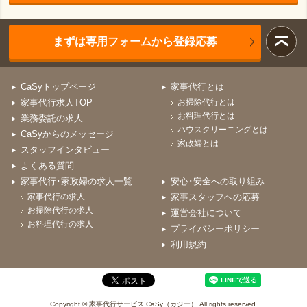
まずは専用フォームから登録応募
CaSyトップページ
家事代行とは
家事代行求人TOP
お掃除代行とは
お料理代行とは
業務委託の求人
ハウスクリーニングとは
CaSyからのメッセージ
家政婦とは
スタッフインタビュー
よくある質問
家事代行･家政婦の求人一覧
安心･安全への取り組み
家事代行の求人
家事スタッフへの応募
お掃除代行の求人
運営会社について
お料理代行の求人
プライバシーポリシー
利用規約
Copyright © 家事代行サービス CaSy（カジー） All rights reserved.