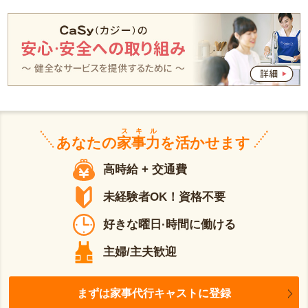
スキル
あなたの
家事力
を活かせます
高時給 + 交通費
未経験者OK！資格不要
好きな曜日·時間に働ける
主婦/主夫歓迎
まずは家事代行キャストに登録