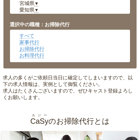
宮城県
▼
愛知県
▼
福井県
▼
岡山県
▼
選択中の職種：お掃除代行
広島県
▼
すべて
沖縄県
▼
家事代行
お掃除代行
お料理代行
求人の多くがご依頼日当日に確定してしまいますので、以
下の求人情報は、実例として御覧ください。
求人はたくさんございますので、ぜひキャスト登録よろし
くお願いします。
カジー
CaSy
のお掃除代行とは