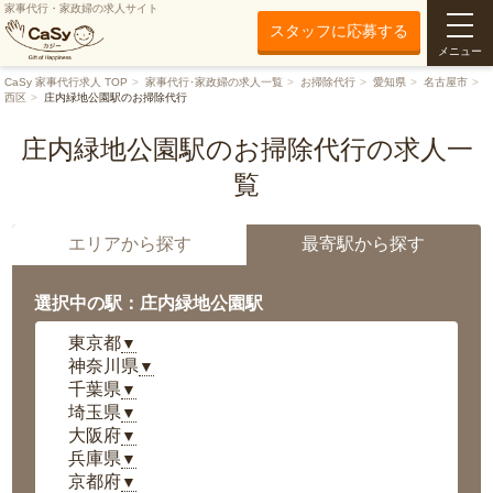
家事代行・家政婦の求人サイト
スタッフに応募する
メニュー
CaSy 家事代行求人 TOP
家事代行･家政婦の求人一覧
お掃除代行
愛知県
名古屋市
西区
庄内緑地公園駅のお掃除代行
庄内緑地公園駅のお掃除代行の求人一
覧
エリアから探す
最寄駅から探す
選択中の駅：庄内緑地公園駅
東京都
▼
神奈川県
▼
千葉県
▼
埼玉県
▼
大阪府
▼
兵庫県
▼
京都府
▼