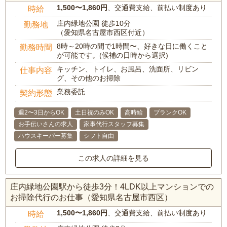
1,500〜1,860円
、交通費支給、前払い制度あり
時給
庄内緑地公園 徒歩10分
勤務地
（愛知県名古屋市西区付近）
8時～20時の間で1時間〜、好きな日に働くこと
勤務時間
が可能です。(候補の日時から選択)
キッチン、トイレ、お風呂、洗面所、リビン
仕事内容
グ、その他のお掃除
業務委託
契約形態
週2〜3日からOK
土日祝のみOK
高時給
ブランクOK
お手伝いさんの求人
家事代行スタッフ募集
ハウスキーパー募集
シフト自由
この求人の詳細を見る
庄内緑地公園駅から徒歩3分！4LDK以上マンションでの
お掃除代行のお仕事（愛知県名古屋市西区）
1,500〜1,860円
、交通費支給、前払い制度あり
時給