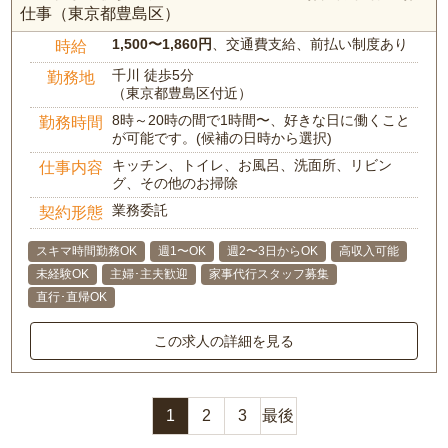
仕事（東京都豊島区）
1,500〜1,860円
、交通費支給、前払い制度あり
時給
千川 徒歩5分
勤務地
（東京都豊島区付近）
8時～20時の間で1時間〜、好きな日に働くこと
勤務時間
が可能です。(候補の日時から選択)
キッチン、トイレ、お風呂、洗面所、リビン
仕事内容
グ、その他のお掃除
業務委託
契約形態
スキマ時間勤務OK
週1〜OK
週2〜3日からOK
高収入可能
未経験OK
主婦･主夫歓迎
家事代行スタッフ募集
直行･直帰OK
この求人の詳細を見る
1
2
3
最後