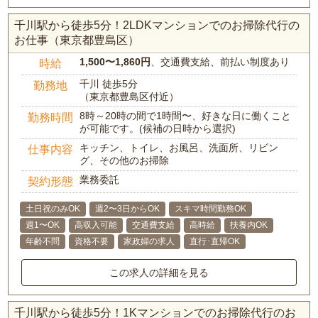
千川駅から徒歩5分！2LDKマンションでのお掃除代行の
お仕事（東京都豊島区）
1,500〜1,860円
、交通費支給、前払い制度あり
時給
千川 徒歩5分
勤務地
（東京都豊島区付近）
8時～20時の間で1時間〜、好きな日に働くこと
勤務時間
が可能です。(候補の日時から選択)
キッチン、トイレ、お風呂、洗面所、リビン
仕事内容
グ、その他のお掃除
業務委託
契約形態
土日祝のみOK
週2〜3日からOK
スキマ時間勤務OK
週1〜OK
高収入可能
交通費支給
高時給
扶養内OK
年齢不問
資格不要
家政婦の求人
直行･直帰OK
この求人の詳細を見る
千川駅から徒歩5分！1Kマンションでのお掃除代行のお