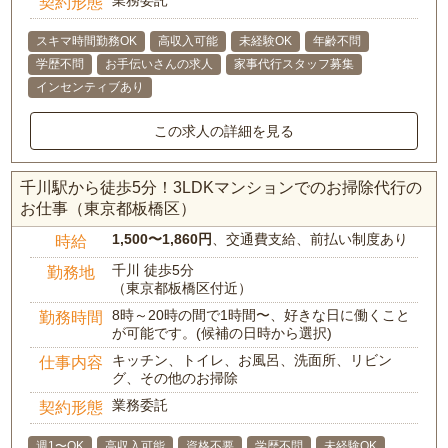
業務委託
契約形態
スキマ時間勤務OK
高収入可能
未経験OK
年齢不問
学歴不問
お手伝いさんの求人
家事代行スタッフ募集
インセンティブあり
この求人の詳細を見る
千川駅から徒歩5分！3LDKマンションでのお掃除代行の
お仕事（東京都板橋区）
1,500〜1,860円
、交通費支給、前払い制度あり
時給
千川 徒歩5分
勤務地
（東京都板橋区付近）
8時～20時の間で1時間〜、好きな日に働くこと
勤務時間
が可能です。(候補の日時から選択)
キッチン、トイレ、お風呂、洗面所、リビン
仕事内容
グ、その他のお掃除
業務委託
契約形態
週1〜OK
高収入可能
資格不要
学歴不問
未経験OK