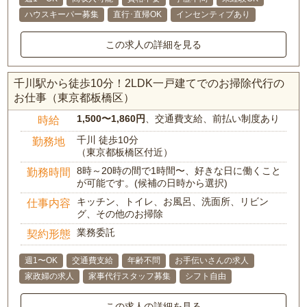
ハウスキーパー募集
直行･直帰OK
インセンティブあり
この求人の詳細を見る
千川駅から徒歩10分！2LDK一戸建てでのお掃除代行の
お仕事（東京都板橋区）
1,500〜1,860円
、交通費支給、前払い制度あり
時給
千川 徒歩10分
勤務地
（東京都板橋区付近）
8時～20時の間で1時間〜、好きな日に働くこと
勤務時間
が可能です。(候補の日時から選択)
キッチン、トイレ、お風呂、洗面所、リビン
仕事内容
グ、その他のお掃除
業務委託
契約形態
週1〜OK
交通費支給
年齢不問
お手伝いさんの求人
家政婦の求人
家事代行スタッフ募集
シフト自由
この求人の詳細を見る