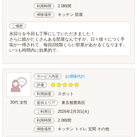
2.0時間
利用時間
キッチン 部屋
掃除場所
ご感想
水回りを今回も丁寧にしていただきました！
さらに鏡がたくさんある部屋なんですが、日々徐々につく手
垢が一掃されて、毎回2段階くらい部屋があかるくなります。
いつも時間内に効果的で...
お掃除代行
サービス内容
評価
スポット
利用頻度
30代 女性
東京都豊島区
提供エリア
2026年2月3日(火)
ご利用日
2.0時間
利用時間
キッチン トイレ 玄関 その他
掃除場所