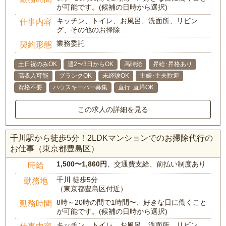
が可能です。(候補の日時から選択)
キッチン、トイレ、お風呂、洗面所、リビン
仕事内容
グ、その他のお掃除
業務委託
契約形態
土日祝のみOK
週2〜3日からOK
高時給
昇給･昇格あり
高収入可能
ブランクOK
未経験OK
主婦･主夫歓迎
資格不要
ハウスキーパー募集
直行･直帰OK
この求人の詳細を見る
千川駅から徒歩5分！2LDKマンションでのお掃除代行の
お仕事（東京都豊島区）
1,500〜1,860円
、交通費支給、前払い制度あり
時給
千川 徒歩5分
勤務地
（東京都豊島区付近）
8時～20時の間で1時間〜、好きな日に働くこと
勤務時間
が可能です。(候補の日時から選択)
キッチン、トイレ、お風呂、洗面所、リビン