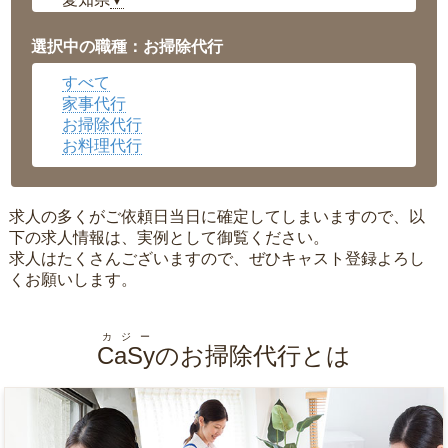
▼
福井県
▼
岡山県
▼
選択中の職種：お掃除代行
広島県
▼
すべて
沖縄県
▼
家事代行
お掃除代行
お料理代行
求人の多くがご依頼日当日に確定してしまいますので、以
下の求人情報は、実例として御覧ください。
求人はたくさんございますので、ぜひキャスト登録よろし
くお願いします。
カジー
CaSy
のお掃除代行とは