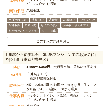
仕事内容
グ、その他のお掃除
業務委託
契約形態
土日祝のみOK
扶養内OK
高時給
未経験OK
ブランクOK
資格不要
年齢不問
家政婦の求人
お手伝いさんの求人
家事代行スタッフ募集
シフト自由
この求人の詳細を見る
千川駅から徒歩15分！3LDKマンションでのお掃除代行
のお仕事（東京都豊島区）
1,500〜1,860円
、交通費支給、前払い制度あり
時給
千川 徒歩15分
勤務地
（東京都豊島区付近）
8時～20時の間で1時間〜、好きな日に働くこと
勤務時間
が可能です。(候補の日時から選択)
キッチン、トイレ、お風呂、洗面所、リビン
仕事内容
グ、その他のお掃除