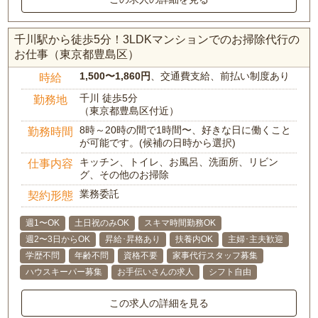
千川駅から徒歩5分！3LDKマンションでのお掃除代行の
お仕事（東京都豊島区）
1,500〜1,860円
、交通費支給、前払い制度あり
時給
千川 徒歩5分
勤務地
（東京都豊島区付近）
8時～20時の間で1時間〜、好きな日に働くこと
勤務時間
が可能です。(候補の日時から選択)
キッチン、トイレ、お風呂、洗面所、リビン
仕事内容
グ、その他のお掃除
業務委託
契約形態
週1〜OK
土日祝のみOK
スキマ時間勤務OK
週2〜3日からOK
昇給･昇格あり
扶養内OK
主婦･主夫歓迎
学歴不問
年齢不問
資格不要
家事代行スタッフ募集
ハウスキーパー募集
お手伝いさんの求人
シフト自由
この求人の詳細を見る