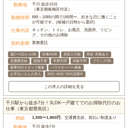
千川 徒歩15分
勤務地
（東京都板橋区付近）
8時～20時の間で1時間〜、好きな日に働くこと
勤務時間
が可能です。(候補の日時から選択)
キッチン、トイレ、お風呂、洗面所、リビン
仕事内容
グ、その他のお掃除
業務委託
契約形態
週2〜3日からOK
扶養内OK
高収入可能
昇給･昇格あり
交通費支給
資格不要
学歴不問
年齢不問
ブランクOK
家事代行スタッフ募集
ハウスキーパー募集
お手伝いさんの求人
30代･40代･50代活躍中
この求人の詳細を見る
千川駅から徒歩7分！3LDK一戸建てでのお掃除代行のお
仕事（東京都豊島区）
1,500〜1,860円
、交通費支給、前払い制度あり
時給
千川 徒歩7分
勤務地