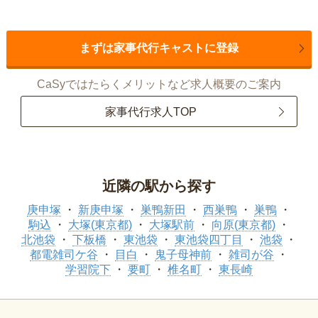
まずは家事代行キャストに登録
CaSyではたらくメリットなど求人概要のご案内
家事代行求人TOP
近隣の駅から探す
庚申塚
新庚申塚
巣鴨新田
西巣鴨
巣鴨
駒込
大塚(東京都)
大塚駅前
向原(東京都)
北池袋
下板橋
東池袋
東池袋四丁目
池袋
都電雑司ケ谷
目白
鬼子母神前
雑司が谷
学習院下
要町
椎名町
東長崎