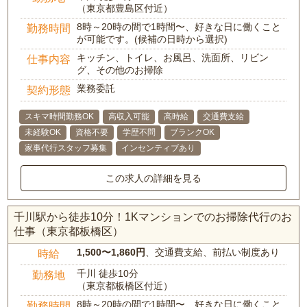
（東京都豊島区付近）
8時～20時の間で1時間〜、好きな日に働くこと
勤務時間
が可能です。(候補の日時から選択)
キッチン、トイレ、お風呂、洗面所、リビン
仕事内容
グ、その他のお掃除
業務委託
契約形態
スキマ時間勤務OK
高収入可能
高時給
交通費支給
未経験OK
資格不要
学歴不問
ブランクOK
家事代行スタッフ募集
インセンティブあり
この求人の詳細を見る
千川駅から徒歩10分！1Kマンションでのお掃除代行のお
仕事（東京都板橋区）
1,500〜1,860円
、交通費支給、前払い制度あり
時給
千川 徒歩10分
勤務地
（東京都板橋区付近）
8時～20時の間で1時間〜、好きな日に働くこと
勤務時間