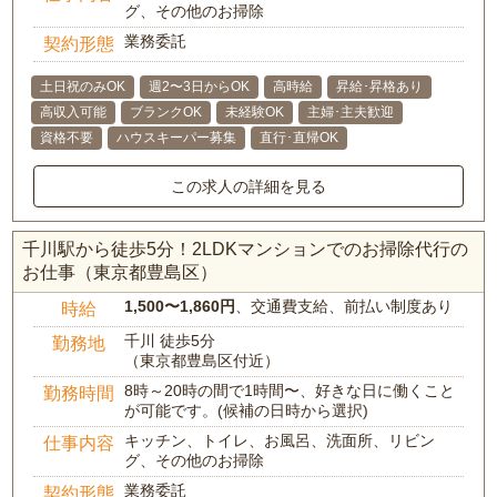
グ、その他のお掃除
業務委託
契約形態
土日祝のみOK
週2〜3日からOK
高時給
昇給･昇格あり
高収入可能
ブランクOK
未経験OK
主婦･主夫歓迎
資格不要
ハウスキーパー募集
直行･直帰OK
この求人の詳細を見る
千川駅から徒歩5分！2LDKマンションでのお掃除代行の
お仕事（東京都豊島区）
1,500〜1,860円
、交通費支給、前払い制度あり
時給
千川 徒歩5分
勤務地
（東京都豊島区付近）
8時～20時の間で1時間〜、好きな日に働くこと
勤務時間
が可能です。(候補の日時から選択)
キッチン、トイレ、お風呂、洗面所、リビン
仕事内容
グ、その他のお掃除
業務委託
契約形態