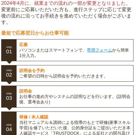
2024年4月に、就業までの流れの一部が変更となりました。
変更前にご応募いただいた方も、進行ステップに応じて変更
後の流れに沿ってお手続きを進めていただく場合がございま
す。
最短で応募翌日からお仕事可能
応募
step
パソコンまたはスマートフォンで、
専用フォーム
から簡単
01
1分入力。
説明会を予約
step
02
ご希望の日時から説明会を予約いただきます。
説明会
step
お仕事の進め方やシステムの説明などを行います。(説明会
03
後、選考会あり)
研修 / 本人確認
当社マニュアル＆講師による指導のもとで研修(家事スキル
step
学習)を修了いただいた後、公的身分証をご提出いただき本
04
人確認サービス「TRUSTDOCK」による反社との関与及び