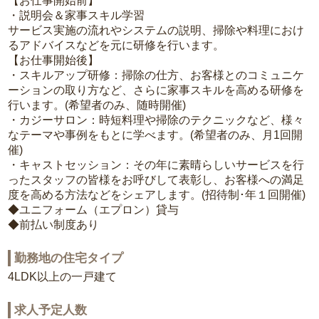
【お仕事開始前】
・説明会＆家事スキル学習
サービス実施の流れやシステムの説明、掃除や料理におけ
るアドバイスなどを元に研修を行います。
【お仕事開始後】
・スキルアップ研修：掃除の仕方、お客様とのコミュニケ
ーションの取り方など、さらに家事スキルを高める研修を
行います。(希望者のみ、随時開催)
・カジーサロン：時短料理や掃除のテクニックなど、様々
なテーマや事例をもとに学べます。(希望者のみ、月1回開
催)
・キャストセッション：その年に素晴らしいサービスを行
ったスタッフの皆様をお呼びして表彰し、お客様への満足
度を高める方法などをシェアします。(招待制･年１回開催)
◆ユニフォーム（エプロン）貸与
◆前払い制度あり
勤務地の住宅タイプ
4LDK以上の一戸建て
求人予定人数