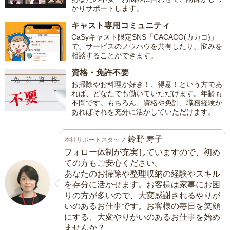
かりサポートします。
キャスト専用コミュニティ
CaSyキャスト限定SNS「CACACO(カカコ)」
で、サービスのノウハウを共有したり、悩みを
相談することができます。
資格・免許不要
お掃除やお料理が好き！、得意！という方であ
れば、どなたでも働いていただけます。年齢も
不問です。もちろん、資格や免許、職務経験が
あればそれを充分に活かしていただけます。
鈴野 寿子
本社サポートスタッフ
フォロー体制が充実していますので、初め
ての方もご安心ください。
あなたのお掃除や整理収納の経験やスキル
を存分に活かせます。お客様は家事にお困
りの方が多いので、大変感謝されるやりが
いのあるお仕事です。お客様の毎日を笑顔
にする、大変やりがいのあるお仕事を始め
ませんか？