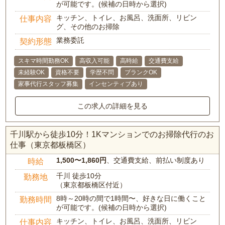
が可能です。(候補の日時から選択)
キッチン、トイレ、お風呂、洗面所、リビン
仕事内容
グ、その他のお掃除
業務委託
契約形態
スキマ時間勤務OK
高収入可能
高時給
交通費支給
未経験OK
資格不要
学歴不問
ブランクOK
家事代行スタッフ募集
インセンティブあり
この求人の詳細を見る
千川駅から徒歩10分！1Kマンションでのお掃除代行のお
仕事（東京都板橋区）
1,500〜1,860円
、交通費支給、前払い制度あり
時給
千川 徒歩10分
勤務地
（東京都板橋区付近）
8時～20時の間で1時間〜、好きな日に働くこと
勤務時間
が可能です。(候補の日時から選択)
キッチン、トイレ、お風呂、洗面所、リビン
仕事内容