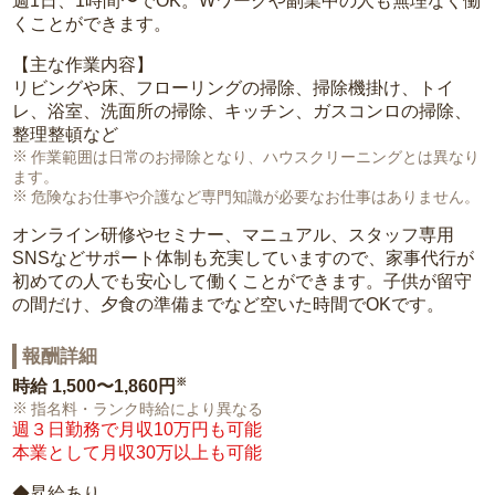
週1日、1時間〜でOK。Wワークや副業中の人も無理なく働
くことができます。
【主な作業内容】
リビングや床、フローリングの掃除、掃除機掛け、トイ
レ、浴室、洗面所の掃除、キッチン、ガスコンロの掃除、
整理整頓など
作業範囲は日常のお掃除となり、ハウスクリーニングとは異なり
ます。
危険なお仕事や介護など専門知識が必要なお仕事はありません。
オンライン研修やセミナー、マニュアル、スタッフ専用
SNSなどサポート体制も充実していますので、家事代行が
初めての人でも安心して働くことができます。子供が留守
の間だけ、夕食の準備までなど空いた時間でOKです。
報酬詳細
※
時給
1,500〜1,860円
指名料・ランク時給により異なる
週３日勤務で月収10万円も可能
本業として月収30万以上も可能
◆昇給あり