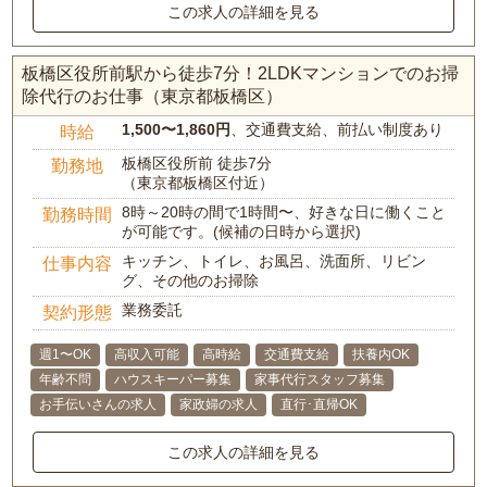
この求人の詳細を見る
板橋区役所前駅から徒歩7分！2LDKマンションでのお掃
除代行のお仕事（東京都板橋区）
1,500〜1,860円
、交通費支給、前払い制度あり
時給
板橋区役所前 徒歩7分
勤務地
（東京都板橋区付近）
8時～20時の間で1時間〜、好きな日に働くこと
勤務時間
が可能です。(候補の日時から選択)
キッチン、トイレ、お風呂、洗面所、リビン
仕事内容
グ、その他のお掃除
業務委託
契約形態
週1〜OK
高収入可能
高時給
交通費支給
扶養内OK
年齢不問
ハウスキーパー募集
家事代行スタッフ募集
お手伝いさんの求人
家政婦の求人
直行･直帰OK
この求人の詳細を見る