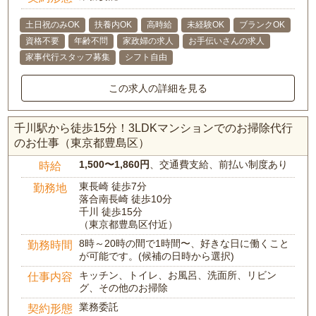
土日祝のみOK
扶養内OK
高時給
未経験OK
ブランクOK
資格不要
年齢不問
家政婦の求人
お手伝いさんの求人
家事代行スタッフ募集
シフト自由
この求人の詳細を見る
千川駅から徒歩15分！3LDKマンションでのお掃除代行
のお仕事（東京都豊島区）
1,500〜1,860円
、交通費支給、前払い制度あり
時給
東長崎 徒歩7分
勤務地
落合南長崎 徒歩10分
千川 徒歩15分
（東京都豊島区付近）
8時～20時の間で1時間〜、好きな日に働くこと
勤務時間
が可能です。(候補の日時から選択)
キッチン、トイレ、お風呂、洗面所、リビン
仕事内容
グ、その他のお掃除
業務委託
契約形態