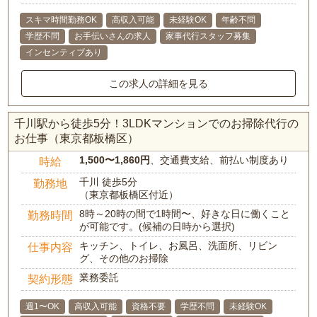
スキマ時間勤務OK
高収入可能
未経験OK
年齢不問
学歴不問
お手伝いさんの求人
家事代行スタッフ募集
インセンティブあり
この求人の詳細を見る
千川駅から徒歩5分！3LDKマンションでのお掃除代行の
お仕事（東京都板橋区）
1,500〜1,860円
、交通費支給、前払い制度あり
時給
千川 徒歩5分
勤務地
（東京都板橋区付近）
8時～20時の間で1時間〜、好きな日に働くこと
勤務時間
が可能です。(候補の日時から選択)
キッチン、トイレ、お風呂、洗面所、リビン
仕事内容
グ、その他のお掃除
業務委託
契約形態
週1〜OK
高収入可能
資格不要
学歴不問
未経験OK