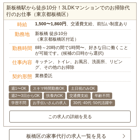
新板橋駅から徒歩10分！3LDKマンションでのお掃除代
行のお仕事（東京都板橋区）
1,500〜1,860円
、交通費支給、前払い制度あり
時給
新板橋 徒歩10分
勤務地
（東京都板橋区付近）
8時～20時の間で1時間〜、好きな日に働くこと
勤務時間
が可能です。(候補の日時から選択)
キッチン、トイレ、お風呂、洗面所、リビン
仕事内容
グ、その他のお掃除
業務委託
契約形態
週1〜OK
スキマ時間勤務OK
土日祝のみOK
週2〜3日からOK
扶養内OK
交通費支給
年齢不問
学歴不問
お手伝いさんの求人
30代･40代･50代活躍中
この求人の詳細を見る
板橋区の家事代行の求人一覧を見る