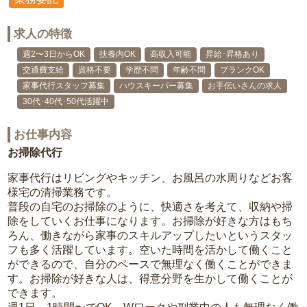
求人の特徴
週2〜3日からOK
扶養内OK
高収入可能
昇給･昇格あり
交通費支給
資格不要
学歴不問
年齢不問
ブランクOK
家事代行スタッフ募集
ハウスキーパー募集
お手伝いさんの求人
30代･40代･50代活躍中
お仕事内容
お掃除代行
家事代行はリビングやキッチン、お風呂の水周りなどお客
様宅の清掃業務です。
普段の自宅のお掃除のように、快適さを考えて、収納や掃
除をしていくお仕事になります。お掃除が好きな方はもち
ろん、働きながら家事のスキルアップしたいというスタッ
フも多く活躍しています。空いた時間を活かして働くこと
ができるので、自分のペースで無理なく働くことができま
す。お掃除が好きな人は、得意分野を生かして働くことが
できます。