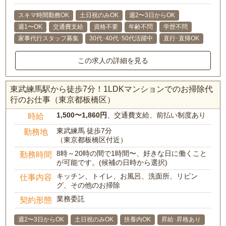
スキマ時間勤務OK
土日祝のみOK
週2〜3日からOK
週1〜OK
交通費支給
資格不要
年齢不問
学歴不問
家事代行スタッフ募集
30代･40代･50代活躍中
直行･直帰OK
この求人の詳細を見る
東武練馬駅から徒歩7分！1LDKマンションでのお掃除代
行のお仕事（東京都板橋区）
1,500〜1,860円
、交通費支給、前払い制度あり
時給
東武練馬 徒歩7分
勤務地
（東京都板橋区付近）
8時～20時の間で1時間〜、好きな日に働くこと
勤務時間
が可能です。(候補の日時から選択)
キッチン、トイレ、お風呂、洗面所、リビン
仕事内容
グ、その他のお掃除
業務委託
契約形態
週2〜3日からOK
土日祝のみOK
扶養内OK
昇給･昇格あり