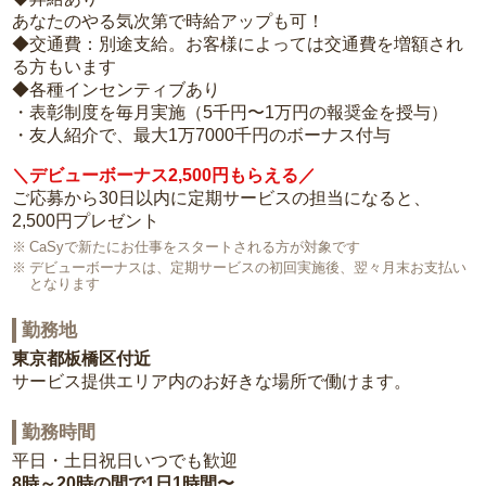
あなたのやる気次第で時給アップも可！
◆交通費：別途支給。お客様によっては交通費を増額され
る方もいます
◆各種インセンティブあり
・表彰制度を毎月実施（5千円〜1万円の報奨金を授与）
・友人紹介で、最大1万7000千円のボーナス付与
＼デビューボーナス2,500円もらえる／
ご応募から30日以内に定期サービスの担当になると、
2,500円プレゼント
CaSyで新たにお仕事をスタートされる方が対象です
デビューボーナスは、定期サービスの初回実施後、翌々月末お支払い
となります
勤務地
東京都板橋区付近
サービス提供エリア内のお好きな場所で働けます。
勤務時間
平日・土日祝日いつでも歓迎
8時～20時の間で1日1時間〜