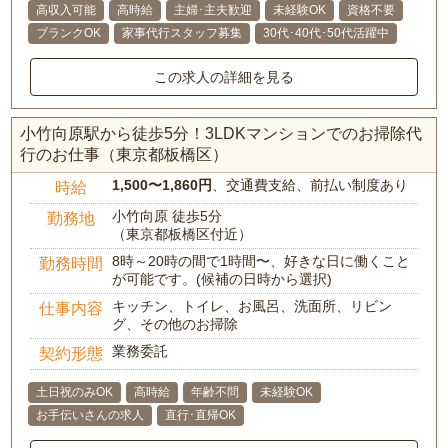
高収入可能
高時給
主婦･主夫歓迎
未経験OK
資格不要
ブランクOK
家事代行スタッフ募集
30代･40代･50代活躍中
この求人の詳細を見る
小竹向原駅から徒歩5分！3LDKマンションでのお掃除代
行のお仕事（東京都板橋区）
1,500〜1,860円
、交通費支給、前払い制度あり
時給
小竹向原 徒歩5分
勤務地
（東京都板橋区付近）
8時～20時の間で1時間〜、好きな日に働くこと
勤務時間
が可能です。(候補の日時から選択)
キッチン、トイレ、お風呂、洗面所、リビン
仕事内容
グ、その他のお掃除
業務委託
契約形態
土日祝のみOK
高時給
年齢不問
未経験OK
お手伝いさんの求人
直行･直帰OK