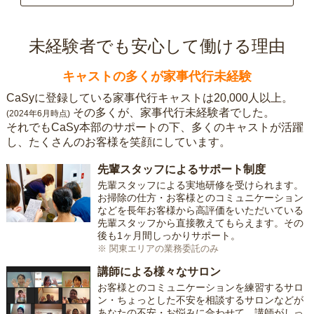
未経験者でも安心して働ける理由
キャストの多くが家事代行未経験
CaSyに登録している家事代行キャストは20,000人以上。
その多くが、家事代行未経験者でした。
(2024年6月時点)
それでもCaSy本部のサポートの下、多くのキャストが活躍
し、たくさんのお客様を笑顔にしています。
先輩スタッフによるサポート制度
先輩スタッフによる実地研修を受けられます。
お掃除の仕方・お客様とのコミュニケーション
などを長年お客様から高評価をいただいている
先輩スタッフから直接教えてもらえます。その
後も1ヶ月間しっかりサポート。
※ 関東エリアの業務委託のみ
講師による様々なサロン
お客様とのコミュニケーションを練習するサロ
ン・ちょっとした不安を相談するサロンなどが
あなたの不安・お悩みに合わせて、講師がしっ