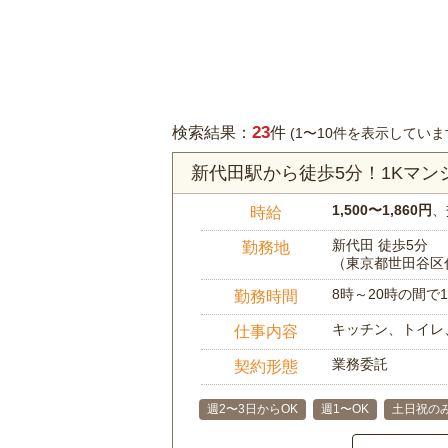
23
検索結果：
件
(1〜10件を表示していま
新代田駅から徒歩5分！1Kマ
1,500〜1,860円
、
時給
新代田 徒歩5分
勤務地
（東京都世田谷区
8時～20時の間
勤務時間
キッチン、トイレ
仕事内容
業務委託
契約形態
週2〜3日からOK
週1〜OK
土日祝のみ