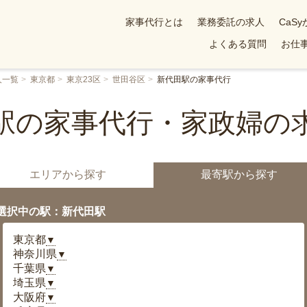
家事代行とは
業務委託の求人
CaS
よくある質問
お仕事
人一覧
東京都
東京23区
世田谷区
新代田駅の家事代行
駅の家事代行・家政婦の
エリアから探す
最寄駅から探す
選択中の駅：新代田駅
東京都
▼
神奈川県
▼
千葉県
▼
埼玉県
▼
大阪府
▼