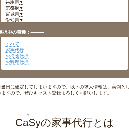
兵庫県
▼
京都府
▼
宮城県
▼
愛知県
▼
福井県
▼
選択中の職種：———
岡山県
▼
広島県
▼
すべて
沖縄県
▼
家事代行
お掃除代行
お料理代行
日当日に確定してしまいますので、以下の求人情報は、実例と
いますので、ぜひキャスト登録よろしくお願いします。
カジー
CaSy
の家事代行とは