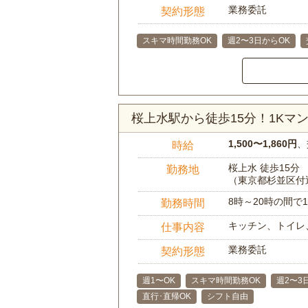
業務委託
契約形態
スキマ時間勤務OK
週2〜3日からOK
桜上水駅から徒歩15分！1K
1,500〜1,860円
、
時給
桜上水 徒歩15分
勤務地
（東京都杉並区付
8時～20時の間
勤務時間
キッチン、トイレ
仕事内容
業務委託
契約形態
週1〜OK
スキマ時間勤務OK
週2〜3
直行･直帰OK
シフト自由