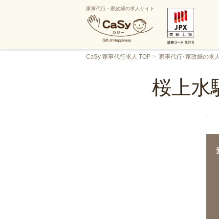
家事代行・家政婦の求人サイト
CaSy 家事代行求人 TOP
家事代行･家政婦の求
桜上水