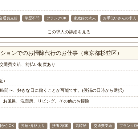
交通費支給
学歴不問
ブランクOK
家政婦の求人
お手伝いさんの求人
この求人の詳細を見る
マンションでのお掃除代行のお仕事（東京都杉並区）
交通費支給、前払い制度あり
近）
で1時間〜、好きな日に働くことが可能です。(候補の日時から選択)
、お風呂、洗面所、リビング、その他のお掃除
日からOK
昇給･昇格あり
扶養内OK
高時給
交通費支給
ブランクO