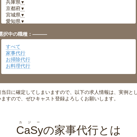
兵庫県
▼
京都府
▼
宮城県
▼
愛知県
▼
福井県
▼
選択中の職種：———
岡山県
▼
広島県
▼
すべて
沖縄県
▼
家事代行
お掃除代行
お料理代行
日当日に確定してしまいますので、以下の求人情報は、実例と
いますので、ぜひキャスト登録よろしくお願いします。
カジー
CaSy
の家事代行とは