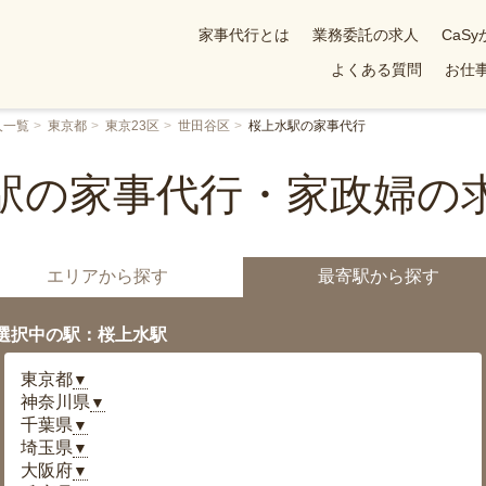
家事代行とは
業務委託の求人
CaS
よくある質問
お仕事
人一覧
東京都
東京23区
世田谷区
桜上水駅の家事代行
駅の家事代行・家政婦の
エリアから探す
最寄駅から探す
選択中の駅：桜上水駅
東京都
▼
神奈川県
▼
千葉県
▼
埼玉県
▼
大阪府
▼