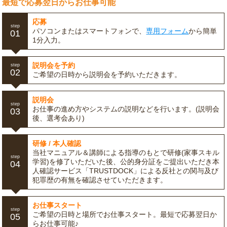
最短で応募翌日からお仕事可能
応募
step
パソコンまたはスマートフォンで、
専用フォーム
から簡単
01
1分入力。
説明会を予約
step
02
ご希望の日時から説明会を予約いただきます。
説明会
step
お仕事の進め方やシステムの説明などを行います。(説明会
03
後、選考会あり)
研修 / 本人確認
当社マニュアル＆講師による指導のもとで研修(家事スキル
step
学習)を修了いただいた後、公的身分証をご提出いただき本
04
人確認サービス「TRUSTDOCK」による反社との関与及び
犯罪歴の有無を確認させていただきます。
お仕事スタート
step
ご希望の日時と場所でお仕事スタート。最短で応募翌日か
05
らお仕事可能♪