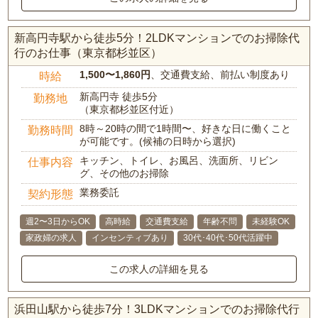
新高円寺駅から徒歩5分！2LDKマンションでのお掃除代
行のお仕事（東京都杉並区）
1,500〜1,860円
、交通費支給、前払い制度あり
時給
新高円寺 徒歩5分
勤務地
（東京都杉並区付近）
8時～20時の間で1時間〜、好きな日に働くこと
勤務時間
が可能です。(候補の日時から選択)
キッチン、トイレ、お風呂、洗面所、リビン
仕事内容
グ、その他のお掃除
業務委託
契約形態
週2〜3日からOK
高時給
交通費支給
年齢不問
未経験OK
家政婦の求人
インセンティブあり
30代･40代･50代活躍中
この求人の詳細を見る
浜田山駅から徒歩7分！3LDKマンションでのお掃除代行