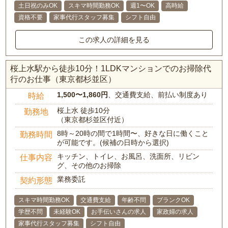
土日祝のみOK
スキマ時間勤務OK
週1〜OK
高時給
資格不要
家事代行スタッフ募集
シフト自由
この求人の詳細を見る
桜上水駅から徒歩10分！1LDKマンションでのお掃除代
行のお仕事（東京都杉並区）
1,500〜1,860円
、交通費支給、前払い制度あり
時給
桜上水 徒歩10分
勤務地
（東京都杉並区付近）
8時～20時の間で1時間〜、好きな日に働くこと
勤務時間
が可能です。(候補の日時から選択)
キッチン、トイレ、お風呂、洗面所、リビン
仕事内容
グ、その他のお掃除
業務委託
契約形態
スキマ時間勤務OK
交通費支給
年齢不問
ブランクOK
学歴不問
未経験OK
お手伝いさんの求人
家政婦の求人
家事代行スタッフ募集
シフト自由