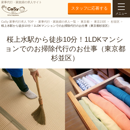
家事代行・家政婦の求人サイト
スタッフに応募する
メニュー
CaSy 家事代行求人 TOP
家事代行・家政婦の求人一覧
東京都
東京23区
杉並区
桜上水駅から徒歩10分！1LDKマンションでのお掃除代行のお仕事（東京都杉並区）
桜上水駅から徒歩10分！1LDKマンシ
ョンでのお掃除代行のお仕事（東京都
杉並区）