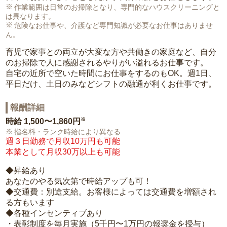
作業範囲は日常のお掃除となり、専門的なハウスクリーニングと
は異なります。
危険なお仕事や、介護など専門知識が必要なお仕事はありませ
ん。
育児で家事との両立が大変な方や共働きの家庭など、自分
のお掃除で人に感謝されるやりがい溢れるお仕事です。
自宅の近所で空いた時間にお仕事をするのもOK。週1日、
平日だけ、土日のみなどシフトの融通が利くお仕事です。
報酬詳細
※
時給
1,500〜1,860円
指名料・ランク時給により異なる
週３日勤務で月収10万円も可能
本業として月収30万以上も可能
◆昇給あり
あなたのやる気次第で時給アップも可！
◆交通費：別途支給。お客様によっては交通費を増額され
る方もいます
◆各種インセンティブあり
・表彰制度を毎月実施（5千円〜1万円の報奨金を授与）