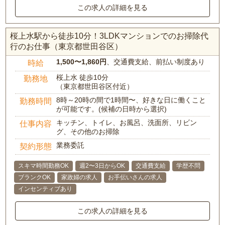
この求人の詳細を見る
桜上水駅から徒歩10分！3LDKマンションでのお掃除代
行のお仕事（東京都世田谷区）
1,500〜1,860円
、交通費支給、前払い制度あり
時給
桜上水 徒歩10分
勤務地
（東京都世田谷区付近）
8時～20時の間で1時間〜、好きな日に働くこと
勤務時間
が可能です。(候補の日時から選択)
キッチン、トイレ、お風呂、洗面所、リビン
仕事内容
グ、その他のお掃除
業務委託
契約形態
スキマ時間勤務OK
週2〜3日からOK
交通費支給
学歴不問
ブランクOK
家政婦の求人
お手伝いさんの求人
インセンティブあり
この求人の詳細を見る