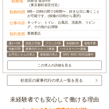
西荻窪 徒歩5分
勤務地
（東京都杉並区付近）
8時～20時の間で1時間〜、好きな日に働くこと
勤務時間
が可能です。(候補の日時から選択)
キッチン、トイレ、お風呂、洗面所、リビン
仕事内容
グ、その他のお掃除
業務委託
契約形態
週1〜OK
高収入可能
ブランクOK
未経験OK
資格不要
年齢不問
家事代行スタッフ募集
ハウスキーパー募集
お手伝いさんの求人
家政婦の求人
30代･40代･50代活躍中
この求人の詳細を見る
杉並区の家事代行の求人一覧を見る
未経験者でも安心して働ける理由