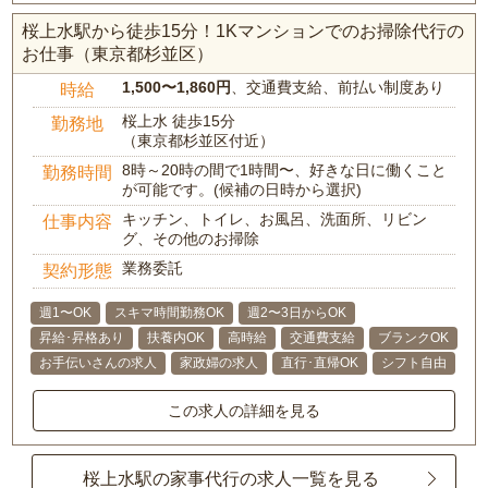
桜上水駅から徒歩15分！1Kマンションでのお掃除代行の
お仕事（東京都杉並区）
1,500〜1,860円
、交通費支給、前払い制度あり
時給
桜上水 徒歩15分
勤務地
（東京都杉並区付近）
8時～20時の間で1時間〜、好きな日に働くこと
勤務時間
が可能です。(候補の日時から選択)
キッチン、トイレ、お風呂、洗面所、リビン
仕事内容
グ、その他のお掃除
業務委託
契約形態
週1〜OK
スキマ時間勤務OK
週2〜3日からOK
昇給･昇格あり
扶養内OK
高時給
交通費支給
ブランクOK
お手伝いさんの求人
家政婦の求人
直行･直帰OK
シフト自由
この求人の詳細を見る
桜上水駅の家事代行の求人一覧を見る