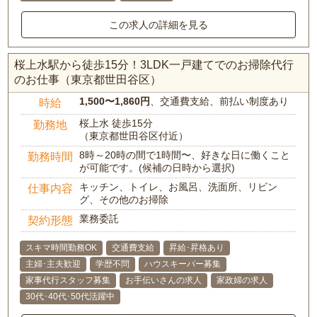
この求人の詳細を見る
桜上水駅から徒歩15分！3LDK一戸建てでのお掃除代行
のお仕事（東京都世田谷区）
1,500〜1,860円
、交通費支給、前払い制度あり
時給
桜上水 徒歩15分
勤務地
（東京都世田谷区付近）
8時～20時の間で1時間〜、好きな日に働くこと
勤務時間
が可能です。(候補の日時から選択)
キッチン、トイレ、お風呂、洗面所、リビン
仕事内容
グ、その他のお掃除
業務委託
契約形態
スキマ時間勤務OK
交通費支給
昇給･昇格あり
主婦･主夫歓迎
学歴不問
ハウスキーパー募集
家事代行スタッフ募集
お手伝いさんの求人
家政婦の求人
30代･40代･50代活躍中