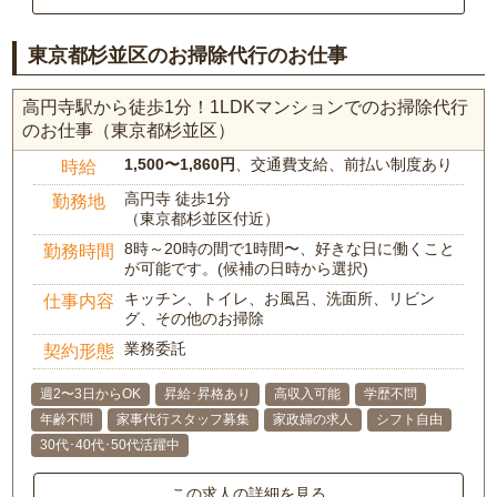
東京都杉並区のお掃除代行のお仕事
高円寺駅から徒歩1分！1LDKマンションでのお掃除代行
のお仕事（東京都杉並区）
1,500〜1,860円
、交通費支給、前払い制度あり
時給
高円寺 徒歩1分
勤務地
（東京都杉並区付近）
8時～20時の間で1時間〜、好きな日に働くこと
勤務時間
が可能です。(候補の日時から選択)
キッチン、トイレ、お風呂、洗面所、リビン
仕事内容
グ、その他のお掃除
業務委託
契約形態
週2〜3日からOK
昇給･昇格あり
高収入可能
学歴不問
年齢不問
家事代行スタッフ募集
家政婦の求人
シフト自由
30代･40代･50代活躍中
この求人の詳細を見る