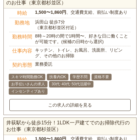
のお仕事（東京都杉並区）
1,500〜1,860円
、交通費支給、前払い制度あり
時給
浜田山 徒歩7分
勤務地
（東京都杉並区付近）
8時～20時の間で1時間〜、好きな日に働くこと
勤務時間
が可能です。(候補の日時から選択)
キッチン、トイレ、お風呂、洗面所、リビン
仕事内容
グ、その他のお掃除
業務委託
契約形態
スキマ時間勤務OK
扶養内OK
学歴不問
資格不要
お手伝いさんの求人
30代･40代･50代活躍中
インセンティブあり
この求人の詳細を見る
井荻駅から徒歩15分！1LDK一戸建てでのお掃除代行の
お仕事（東京都杉並区）
1,500〜1,860円
、交通費支給、前払い制度あり
時給