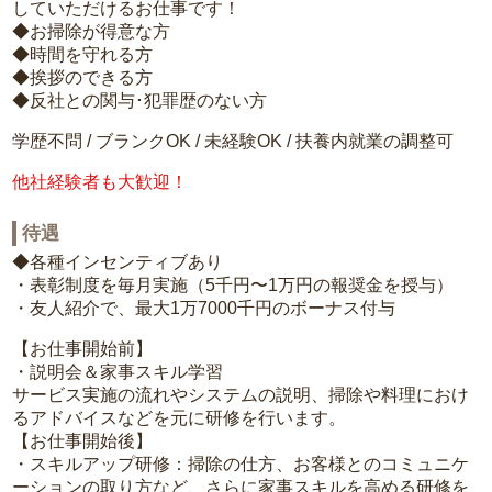
していただけるお仕事です！
◆お掃除が得意な方
◆時間を守れる方
◆挨拶のできる方
◆反社との関与･犯罪歴のない方
学歴不問 / ブランクOK / 未経験OK / 扶養内就業の調整可
他社経験者も大歓迎！
待遇
◆各種インセンティブあり
・表彰制度を毎月実施（5千円〜1万円の報奨金を授与）
・友人紹介で、最大1万7000千円のボーナス付与
【お仕事開始前】
・説明会＆家事スキル学習
サービス実施の流れやシステムの説明、掃除や料理におけ
るアドバイスなどを元に研修を行います。
【お仕事開始後】
・スキルアップ研修：掃除の仕方、お客様とのコミュニケ
ーションの取り方など、さらに家事スキルを高める研修を