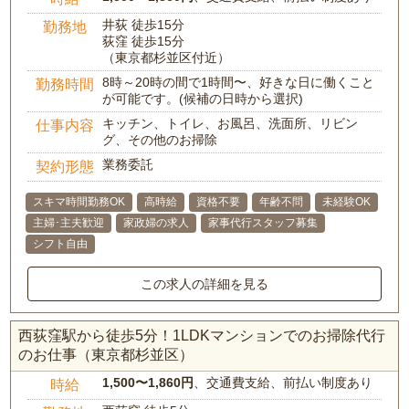
井荻 徒歩15分
勤務地
荻窪 徒歩15分
（東京都杉並区付近）
8時～20時の間で1時間〜、好きな日に働くこと
勤務時間
が可能です。(候補の日時から選択)
キッチン、トイレ、お風呂、洗面所、リビン
仕事内容
グ、その他のお掃除
業務委託
契約形態
スキマ時間勤務OK
高時給
資格不要
年齢不問
未経験OK
主婦･主夫歓迎
家政婦の求人
家事代行スタッフ募集
シフト自由
この求人の詳細を見る
西荻窪駅から徒歩5分！1LDKマンションでのお掃除代行
のお仕事（東京都杉並区）
1,500〜1,860円
、交通費支給、前払い制度あり
時給