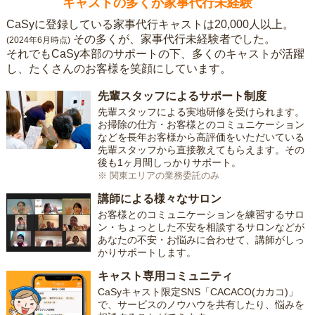
キャストの多くが家事代行未経験
CaSyに登録している家事代行キャストは20,000人以上。
その多くが、家事代行未経験者でした。
(2024年6月時点)
それでもCaSy本部のサポートの下、多くのキャストが活躍
し、たくさんのお客様を笑顔にしています。
先輩スタッフによるサポート制度
先輩スタッフによる実地研修を受けられます。
お掃除の仕方・お客様とのコミュニケーション
などを長年お客様から高評価をいただいている
先輩スタッフから直接教えてもらえます。その
後も1ヶ月間しっかりサポート。
※ 関東エリアの業務委託のみ
講師による様々なサロン
お客様とのコミュニケーションを練習するサロ
ン・ちょっとした不安を相談するサロンなどが
あなたの不安・お悩みに合わせて、講師がしっ
かりサポートします。
キャスト専用コミュニティ
CaSyキャスト限定SNS「CACACO(カカコ)」
で、サービスのノウハウを共有したり、悩みを