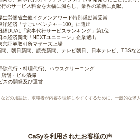
代行のサービス料金を大幅に減らし、業界の革新に貢献。
 厚生労働省主催イクメンアワード特別奨励賞受賞
 東洋経済「すごいベンチャー100」に選出
 日経DUAL「家事代行サービスランキング」第1位
 日本経済新聞「NEXTユニコーン」企業選出
 東京証券取引所マザーズ上場
新聞、朝日新聞、読売新聞、テレビ朝日、日本テレビ、TBSな
掃除代行・料理代行)、ハウスクリーニング
・店舗・ビル清掃
ービスの開発及び運営
地」などの用語は、求職者が内容を理解しやすくするために、一般的な求
CaSyを利用されたお客様の声