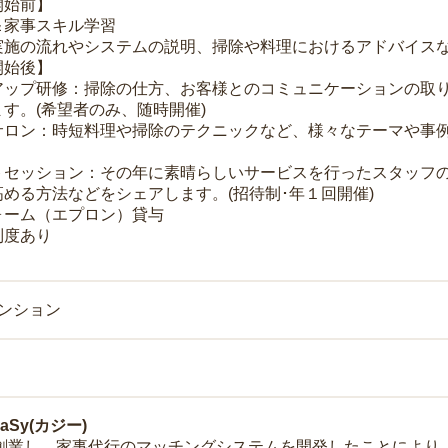
開始前】
＆家事スキル学習
実施の流れやシステムの説明、掃除や料理におけるアドバイス
開始後】
アップ研修：掃除の仕方、お客様とのコミュニケーションの取
す。(希望者のみ、随時開催)
サロン：時短料理や掃除のテクニックなど、様々なテーマや事例
トセッション：その年に素晴らしいサービスを行ったスタッフ
める方法などをシェアします。(招待制･年１回開催)
ォーム（エプロン）貸与
制度あり
マンション
Sy(カジー)
年に創業し、家事代行のマッチングシステムを開発したことによ