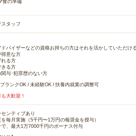
 夕食の準備
行スタッフ
アドバイザーなどの資格お持ちの方はそれを活かしていただけ
が得意な方
守れる方
できる方
の関与･犯罪歴のない方
 ブランクOK / 未経験OK / 扶養内就業の調整可
者も大歓迎！
ンセンティブあり
度を毎月実施（5千円〜1万円の報奨金を授与）
で、最大1万7000千円のボーナス付与