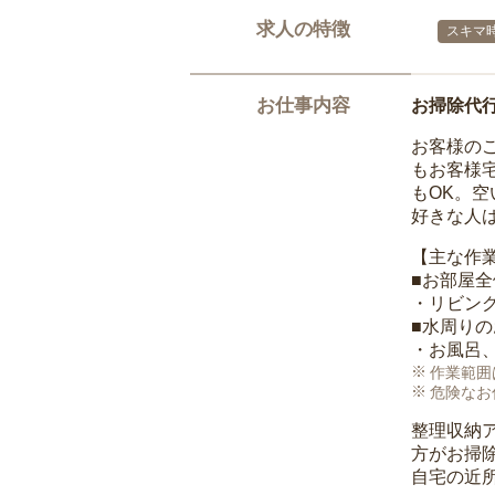
求人の特徴
スキマ
お仕事内容
お掃除代
お客様の
もお客様
もOK。
好きな人
【主な作
■お部屋
・リビン
■水周り
・お風呂
作業範囲
危険なお
整理収納
方がお掃
自宅の近