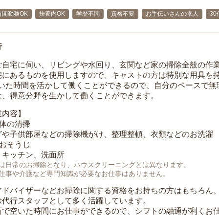
時間勤務OK
扶養内OK
学歴不問
資格不要
お手伝いさんの求人
30
行
ご自宅に伺い、リビングや水回り、玄関など家の掃除全般の作
宅にあるものを使用しますので、キャストの方は特別な用具を持
空いた時間を活かして働くことができるので、自分のペースで無
は、得意分野を生かして働くことができます。
業内容】
全体の清掃
グや子供部屋などの掃除機がけ、整理整頓、衣類などのお洗濯
のおそうじ
、キッチン、洗面所
は日常のお掃除となり、ハウスクリーニングとは異なります。
仕事や介護など専門知識が必要なお仕事はありません。
アドバイザーなどお掃除に関する資格をお持ちの方はもちろん
除代行スタッフとして多く活躍しています。
所で空いた時間にお仕事ができるので、シフトの融通が利くお