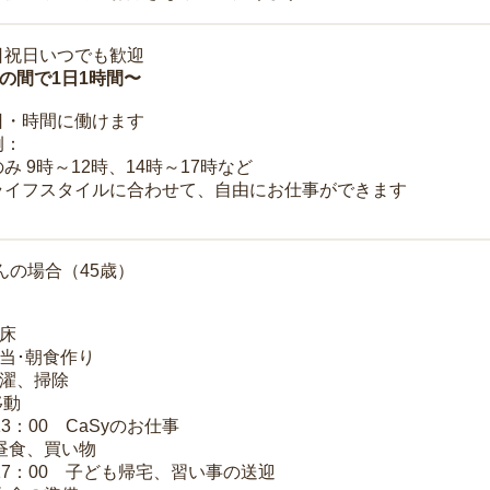
日祝日いつでも歓迎
時の間で1日1時間〜
日・時間に働けます
例：
み 9時～12時、14時～17時など
ライフスタイルに合わせて、自由にお仕事ができます
んの場合（45歳）
起床
弁当･朝食作り
洗濯、掃除
移動
13：00 CaSyのお仕事
 昼食、買い物
～17：00 子ども帰宅、習い事の送迎