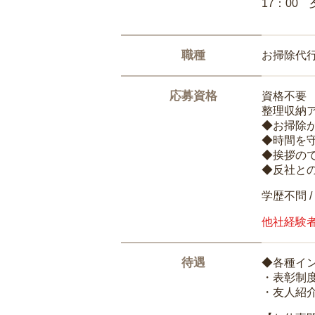
17：00
職種
お掃除代
応募資格
資格不要
整理収納
◆お掃除
◆時間を
◆挨拶の
◆反社と
学歴不問 /
他社経験
待遇
◆各種イ
・表彰制
・友人紹介