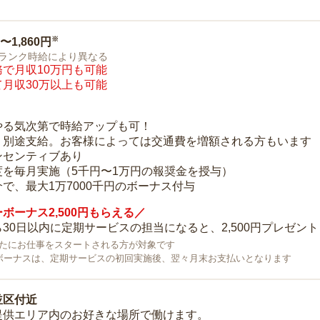
※
0〜1,860円
ランク時給により異なる
で月収10万円も可能
月収30万以上も可能
り
やる気次第で時給アップも可！
：別途支給。お客様によっては交通費を増額される方もいます
ンセンティブあり
度を毎月実施（5千円〜1万円の報奨金を授与）
で、最大1万7000千円のボーナス付与
ボーナス2,500円もらえる／
30日以内に定期サービスの担当になると、2,500円プレゼント
で新たにお仕事をスタートされる方が対象です
ボーナスは、定期サービスの初回実施後、翌々月末お支払いとなります
並区付近
提供エリア内のお好きな場所で働けます。