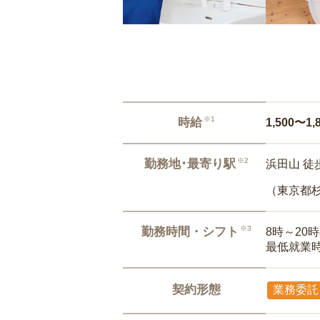
※1
時給
1,500〜1,
※2
勤務地･最寄り駅
浜田山 徒
（東京都
※3
勤務時間・シフト
8時～20
最低就業
契約形態
業務委託