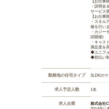
【お仕事
・説明会
サービス
【お仕事
・スキル
修を行いま
・カジー
回開催)
・キャス
満足度を高
◆ユニフ
◆前払い
勤務地の住宅タイプ
3LDKの
求人予定人数
1名
求人企業
株式会社Ca
2014