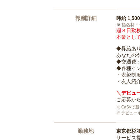
報酬詳細
時給
1,50
指名料・
週３日勤務
本業として
◆昇給あ
あなたの
◆交通費
◆各種イ
・表彰制
・友人紹介
＼デビュー
ご応募から
CaSy
デビュー
勤務地
東京都杉
サービス