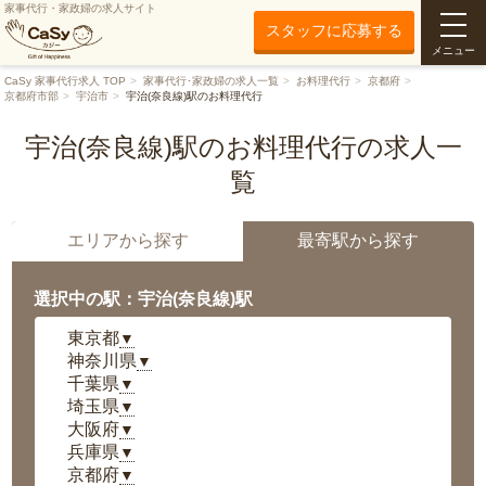
家事代行・家政婦の求人サイト
スタッフに応募する
メニュー
CaSy 家事代行求人 TOP
家事代行･家政婦の求人一覧
お料理代行
京都府
京都府市部
宇治市
宇治(奈良線)駅のお料理代行
宇治(奈良線)駅のお料理代行の求人一
覧
エリアから探す
最寄駅から探す
選択中の駅：宇治(奈良線)駅
東京都
▼
神奈川県
▼
千葉県
▼
埼玉県
▼
大阪府
▼
兵庫県
▼
京都府
▼