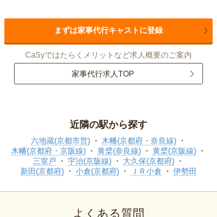
まずは家事代行キャストに登録
CaSyではたらくメリットなど求人概要のご案内
家事代行求人TOP
近隣の駅から探す
六地蔵(京都市営)
木幡(京都府・奈良線)
木幡(京都府・京阪線)
黄檗(奈良線)
黄檗(京阪線)
三室戸
宇治(京阪線)
大久保(京都府)
新田(京都府)
小倉(京都府)
ＪＲ小倉
伊勢田
よくある質問