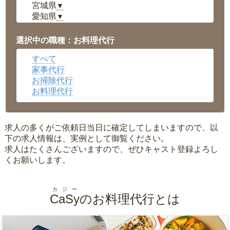
宮城県
▼
愛知県
▼
福井県
▼
岡山県
▼
選択中の職種：お料理代行
広島県
▼
すべて
沖縄県
▼
家事代行
お掃除代行
お料理代行
求人の多くがご依頼日当日に確定してしまいますので、以
下の求人情報は、実例として御覧ください。
求人はたくさんございますので、ぜひキャスト登録よろし
くお願いします。
カジー
CaSy
のお料理代行とは