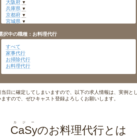
大阪府
▼
兵庫県
▼
京都府
▼
宮城県
▼
愛知県
▼
選択中の職種：お料理代行
福井県
▼
岡山県
▼
すべて
広島県
▼
家事代行
沖縄県
▼
お掃除代行
お料理代行
日当日に確定してしまいますので、以下の求人情報は、実例と
いますので、ぜひキャスト登録よろしくお願いします。
カジー
CaSy
のお料理代行とは