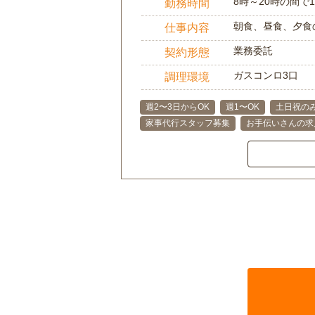
8時～20時の間
勤務時間
朝食、昼食、夕食
仕事内容
業務委託
契約形態
ガスコンロ3口
調理環境
週2〜3日からOK
週1〜OK
土日祝のみ
家事代行スタッフ募集
お手伝いさんの求