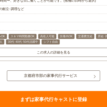
で1時間〜、好きな日に働くことが可能です。(候補の日時から選択)
の献立･調理など
OK
スキマ時間勤務OK
高収入可能
扶養内OK
交通費支給
昇給･
人
30代･40代･50代活躍中
シフト自由
この求人の詳細を見る
京都府市部の家事代行サービス
まずは家事代行キャストに登録