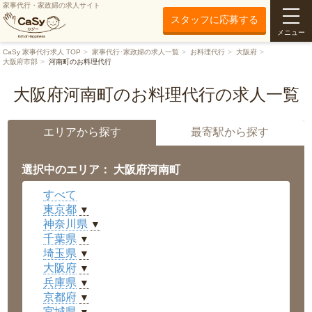
家事代行・家政婦の求人サイト
スタッフに応募する
メニュー
CaSy 家事代行求人 TOP
家事代行･家政婦の求人一覧
お料理代行
大阪府
大阪府市部
河南町のお料理代行
大阪府河南町のお料理代行の求人一覧
エリアから探す
最寄駅から探す
選択中のエリア： 大阪府河南町
すべて
東京都
▼
神奈川県
▼
千葉県
▼
埼玉県
▼
大阪府
▼
兵庫県
▼
京都府
▼
宮城県