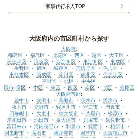
家事代行求人TOP
大阪府内の市区町村から探す
大阪市
:
都島区
福島区
此花区
西区
港区
大正区
天王寺区
浪速区
西淀川区
東淀川区
東成区
生野区
旭区
城東区
阿倍野区
住吉区
東住吉区
西成区
淀川区
鶴見区
住之江区
平野区
北区
中央区
堺市
:
堺区
中区
東区
西区
南区
北区
美原区
大阪府市部
:
豊中市
吹田市
高槻市
茨木市
摂津市
枚方市
交野市
寝屋川市
守口市
門真市
四條畷市
大東市
東大阪市
八尾市
松原市
岸和田市
池田市
泉大津市
貝塚市
泉佐野市
富田林市
河内長野市
和泉市
箕面市
柏原市
羽曳野市
高石市
藤井寺市
泉南市
大阪狭山市