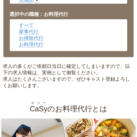
▼
愛知県
▼
福井県
▼
選択中の職種：お料理代行
岡山県
▼
すべて
広島県
▼
家事代行
沖縄県
▼
お掃除代行
お料理代行
求人の多くがご依頼日当日に確定してしまいますので、以
下の求人情報は、実例として御覧ください。
求人はたくさんございますので、ぜひキャスト登録よろし
くお願いします。
カジー
CaSy
のお料理代行とは