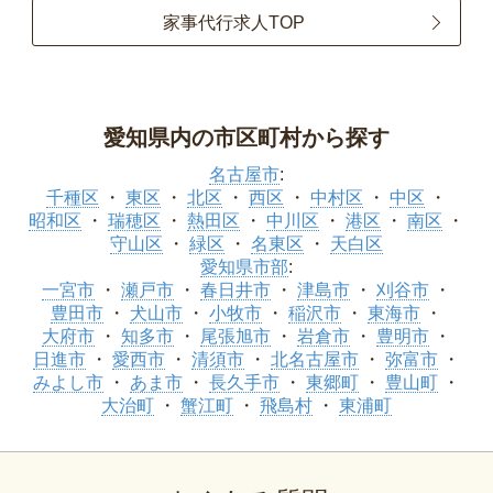
家事代行求人TOP
愛知県内の市区町村から探す
名古屋市
:
千種区
東区
北区
西区
中村区
中区
昭和区
瑞穂区
熱田区
中川区
港区
南区
守山区
緑区
名東区
天白区
愛知県市部
:
一宮市
瀬戸市
春日井市
津島市
刈谷市
豊田市
犬山市
小牧市
稲沢市
東海市
大府市
知多市
尾張旭市
岩倉市
豊明市
日進市
愛西市
清須市
北名古屋市
弥富市
みよし市
あま市
長久手市
東郷町
豊山町
大治町
蟹江町
飛島村
東浦町