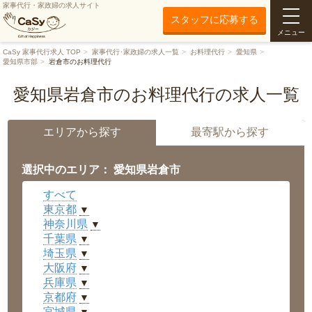
家事代行・家政婦の求人サイト
スタッフに応募する
メニュー
CaSy 家事代行求人 TOP
家事代行･家政婦の求人一覧
お料理代行
愛知県
愛知県市部
岩倉市のお料理代行
愛知県岩倉市のお料理代行の求人一覧
エリアから探す
最寄駅から探す
選択中のエリア： 愛知県岩倉市
すべて
東京都
▼
神奈川県
▼
千葉県
▼
埼玉県
▼
大阪府
▼
兵庫県
▼
京都府
▼
宮城県