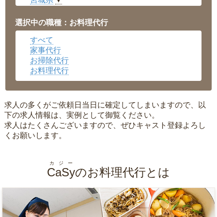
▼
愛知県
▼
福井県
▼
選択中の職種：お料理代行
岡山県
▼
すべて
広島県
▼
家事代行
沖縄県
▼
お掃除代行
お料理代行
求人の多くがご依頼日当日に確定してしまいますので、以
下の求人情報は、実例として御覧ください。
求人はたくさんございますので、ぜひキャスト登録よろし
くお願いします。
カジー
CaSy
のお料理代行とは