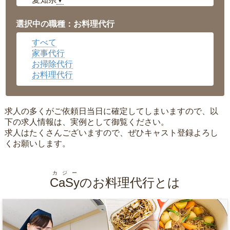
▼
福井県
▼
岡山県
▼
選択中の職種：お料理代行
広島県
▼
すべて
沖縄県
▼
家事代行
お掃除代行
お料理代行
求人の多くがご依頼日当日に確定してしまいますので、以
下の求人情報は、実例として御覧ください。
求人はたくさんございますので、ぜひキャスト登録よろし
くお願いします。
カジー
CaSy
のお料理代行とは