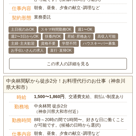
朝食、昼食、夕食の献立･調理など
仕事内容
業務委託
契約形態
土日祝のみOK
スキマ時間勤務OK
週1〜OK
週2〜3日からOK
扶養内OK
昇給･昇格あり
高収入可能
主婦･主夫歓迎
資格不要
学歴不問
ハウスキーパー募集
お手伝いさんの求人
直行･直帰OK
この求人の詳細を見る
中央林間駅から徒歩2分！お料理代行のお仕事（神奈川
県大和市）
1,500〜1,860円
、交通費支給、前払い制度あり
時給
中央林間 徒歩2分
勤務地
（神奈川県大和市付近）
8時～20時の間で1時間〜、好きな日に働くこと
勤務時間
が可能です。(候補の日時から選択)
朝食、昼食、夕食の献立･調理など
仕事内容