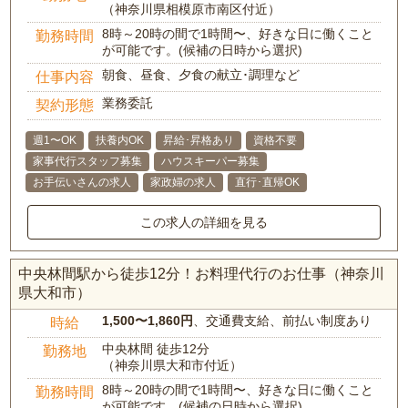
（神奈川県相模原市南区付近）
8時～20時の間で1時間〜、好きな日に働くこと
勤務時間
が可能です。(候補の日時から選択)
朝食、昼食、夕食の献立･調理など
仕事内容
業務委託
契約形態
週1〜OK
扶養内OK
昇給･昇格あり
資格不要
家事代行スタッフ募集
ハウスキーパー募集
お手伝いさんの求人
家政婦の求人
直行･直帰OK
この求人の詳細を見る
中央林間駅から徒歩12分！お料理代行のお仕事（神奈川
県大和市）
1,500〜1,860円
、交通費支給、前払い制度あり
時給
中央林間 徒歩12分
勤務地
（神奈川県大和市付近）
8時～20時の間で1時間〜、好きな日に働くこと
勤務時間
が可能です。(候補の日時から選択)