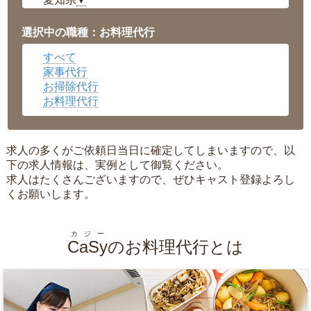
▼
福井県
▼
岡山県
▼
選択中の職種：お料理代行
広島県
▼
すべて
沖縄県
▼
家事代行
お掃除代行
お料理代行
求人の多くがご依頼日当日に確定してしまいますので、以
下の求人情報は、実例として御覧ください。
求人はたくさんございますので、ぜひキャスト登録よろし
くお願いします。
カジー
CaSy
のお料理代行とは