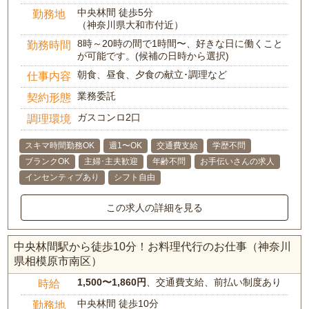
中央林間 徒歩5分
勤務地
（神奈川県大和市付近）
8時～20時の間で1時間〜、好きな日に働くこと
勤務時間
が可能です。(候補の日時から選択)
朝食、昼食、夕食の献立･調理など
仕事内容
業務委託
契約形態
ガスコンロ2口
調理環境
スキマ時間勤務OK
週1〜OK
交通費支給
学歴不問
ブランクOK
主婦･主夫歓迎
年齢不問
お手伝いさんの求人
インセンティブあり
シフト自由
この求人の詳細を見る
中央林間駅から徒歩10分！お料理代行のお仕事（神奈川
県相模原市南区）
1,500〜1,860円
、交通費支給、前払い制度あり
時給
中央林間 徒歩10分
勤務地