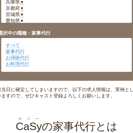
兵庫県
▼
京都府
▼
宮城県
▼
愛知県
▼
福井県
▼
選択中の職種：家事代行
岡山県
▼
広島県
▼
すべて
沖縄県
▼
家事代行
お掃除代行
お料理代行
日当日に確定してしまいますので、以下の求人情報は、実例と
いますので、ぜひキャスト登録よろしくお願いします。
カジー
CaSy
の家事代行とは