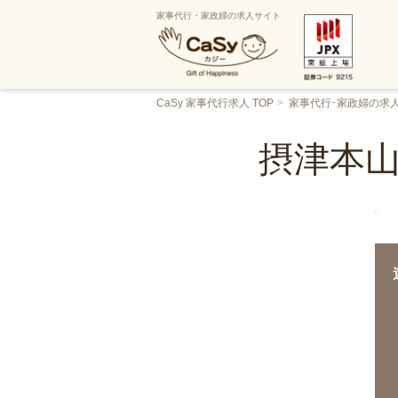
家事代行・家政婦の求人サイト
CaSy 家事代行求人 TOP
家事代行･家政婦の求
摂津本