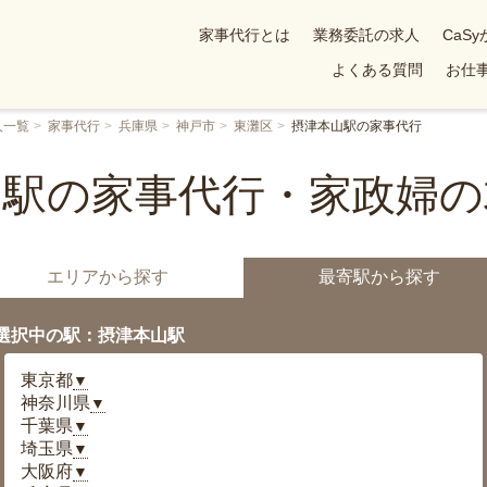
家事代行とは
業務委託の求人
CaS
よくある質問
お仕事
人一覧
家事代行
兵庫県
神戸市
東灘区
摂津本山駅の家事代行
山駅の家事代行・家政婦の
エリアから探す
最寄駅から探す
選択中の駅：摂津本山駅
東京都
▼
神奈川県
▼
千葉県
▼
埼玉県
▼
大阪府
▼