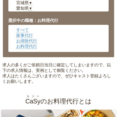
宮城県
▼
愛知県
▼
福井県
▼
岡山県
▼
選択中の職種：お料理代行
広島県
▼
すべて
沖縄県
▼
家事代行
お掃除代行
お料理代行
求人の多くがご依頼日当日に確定してしまいますので、以
下の求人情報は、実例として御覧ください。
求人はたくさんございますので、ぜひキャスト登録よろし
くお願いします。
カジー
CaSy
のお料理代行とは