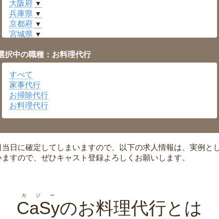
大阪府
▼
兵庫県
▼
京都府
▼
宮城県
▼
愛知県
▼
選択中の職種：お料理代行
福井県
▼
岡山県
▼
すべて
広島県
▼
家事代行
沖縄県
▼
お掃除代行
お料理代行
日当日に確定してしまいますので、以下の求人情報は、実例と
いますので、ぜひキャスト登録よろしくお願いします。
カジー
CaSy
のお料理代行とは