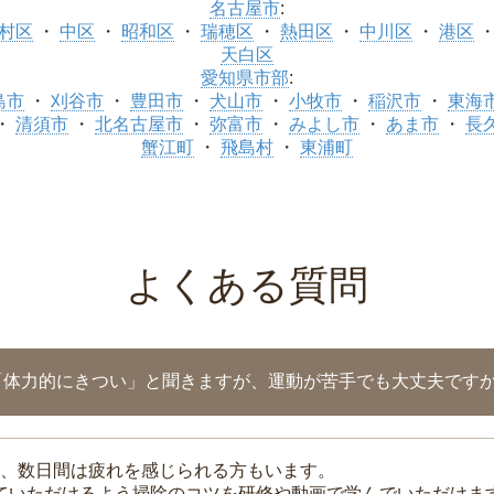
名古屋市
:
村区
中区
昭和区
瑞穂区
熱田区
中川区
港区
天白区
愛知県市部
:
島市
刈谷市
豊田市
犬山市
小牧市
稲沢市
東海
清須市
北名古屋市
弥富市
みよし市
あま市
長
蟹江町
飛島村
東浦町
よくある質問
「体力的にきつい」と聞きますが、運動が苦手でも大丈夫です
、数日間は疲れを感じられる方もいます。
れていただけるよう掃除のコツを研修や動画で学んでいただけま