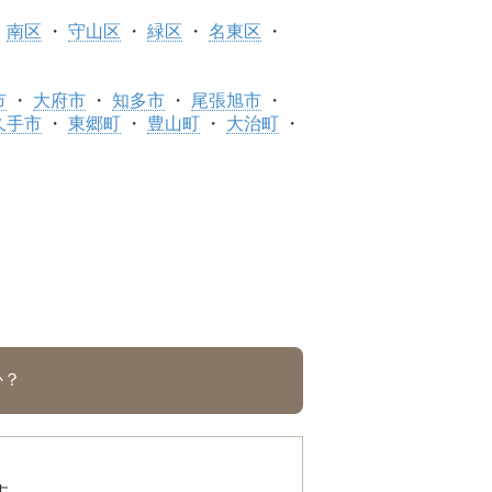
南区
守山区
緑区
名東区
市
大府市
知多市
尾張旭市
久手市
東郷町
豊山町
大治町
か？
す。