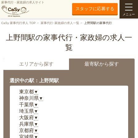
家事代行・家政婦の求人サイト
スタッフに応募する
メニュー
CaSy 家事代行求人 TOP
家事代行･家政婦の求人一覧
上野間駅の家事代行
上野間駅の家事代行・家政婦の求人一
覧
エリアから探す
最寄駅から探す
選択中の駅：上野間駅
東京都
▼
神奈川県
▼
千葉県
▼
埼玉県
▼
大阪府
▼
兵庫県
▼
京都府
▼
宮城県
▼