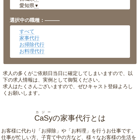
愛知県
▼
福井県
▼
岡山県
▼
選択中の職種：———
広島県
▼
すべて
沖縄県
▼
家事代行
お掃除代行
お料理代行
求人の多くがご依頼日当日に確定してしまいますので、以
下の求人情報は、実例として御覧ください。
求人はたくさんございますので、ぜひキャスト登録よろし
くお願いします。
カジー
CaSy
の家事代行とは
お客様に代わり「
お掃除
」や「
お料理
」を行うお仕事です。
仕事が忙しい方、子育て中の方など、様々なお客様の生活を