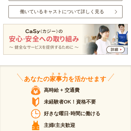
働いているキャストについて詳しく見る
スキル
あなたの
家事力
を活かせます
高時給 + 交通費
未経験者OK！資格不要
好きな曜日·時間に働ける
主婦/主夫歓迎