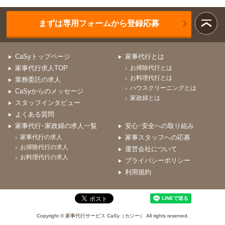
まずは専用フォームから登録応募
CaSyトップページ
家事代行とは
家事代行求人TOP
お掃除代行とは
お料理代行とは
業務委託の求人
ハウスクリーニングとは
CaSyからのメッセージ
家政婦とは
スタッフインタビュー
よくある質問
家事代行･家政婦の求人一覧
安心･安全への取り組み
家事代行の求人
家事スタッフへの応募
お掃除代行の求人
運営会社について
お料理代行の求人
プライバシーポリシー
利用規約
Copyright © 家事代行サービス CaSy（カジー） All rights reserved.