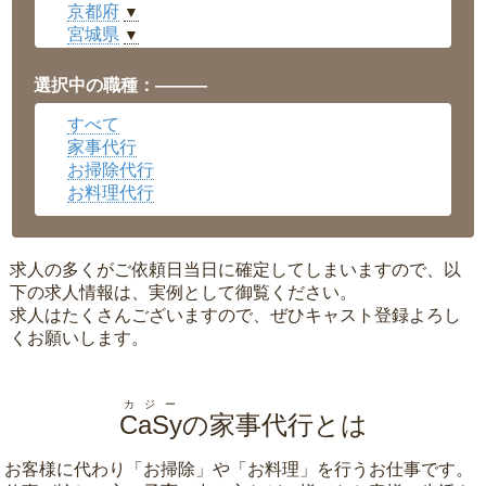
京都府
▼
宮城県
▼
愛知県
▼
福井県
▼
選択中の職種：———
岡山県
▼
すべて
広島県
▼
家事代行
沖縄県
▼
お掃除代行
お料理代行
求人の多くがご依頼日当日に確定してしまいますので、以
下の求人情報は、実例として御覧ください。
求人はたくさんございますので、ぜひキャスト登録よろし
くお願いします。
カジー
CaSy
の家事代行とは
お客様に代わり「
お掃除
」や「
お料理
」を行うお仕事です。