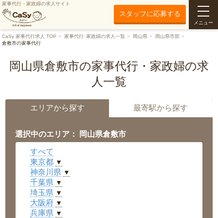
家事代行・家政婦の求人サイト
スタッフに応募する
メニュー
CaSy 家事代行求人 TOP
家事代行･家政婦の求人一覧
岡山県
岡山県市部
倉敷市の家事代行
岡山県倉敷市の家事代行・家政婦の求
人一覧
エリアから探す
最寄駅から探す
選択中のエリア： 岡山県倉敷市
すべて
東京都
▼
神奈川県
▼
千葉県
▼
埼玉県
▼
大阪府
▼
兵庫県
▼