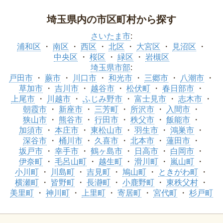
埼玉県内の市区町村から探す
さいたま市
:
浦和区
南区
西区
北区
大宮区
見沼区
中央区
桜区
緑区
岩槻区
埼玉県市部
:
戸田市
蕨市
川口市
和光市
三郷市
八潮市
草加市
吉川市
越谷市
松伏町
春日部市
上尾市
川越市
ふじみ野市
富士見市
志木市
朝霞市
新座市
三芳町
所沢市
入間市
狭山市
熊谷市
行田市
秩父市
飯能市
加須市
本庄市
東松山市
羽生市
鴻巣市
深谷市
桶川市
久喜市
北本市
蓮田市
坂戸市
幸手市
鶴ヶ島市
日高市
白岡市
伊奈町
毛呂山町
越生町
滑川町
嵐山町
小川町
川島町
吉見町
鳩山町
ときがわ町
横瀬町
皆野町
長瀞町
小鹿野町
東秩父村
美里町
神川町
上里町
寄居町
宮代町
杉戸町