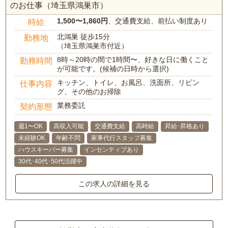
のお仕事（埼玉県鴻巣市）
1,500〜1,860円
、交通費支給、前払い制度あり
時給
北鴻巣 徒歩15分
勤務地
（埼玉県鴻巣市付近）
8時～20時の間で1時間〜、好きな日に働くこと
勤務時間
が可能です。(候補の日時から選択)
キッチン、トイレ、お風呂、洗面所、リビン
仕事内容
グ、その他のお掃除
業務委託
契約形態
週1〜OK
高収入可能
交通費支給
高時給
昇給･昇格あり
未経験OK
年齢不問
家事代行スタッフ募集
ハウスキーパー募集
インセンティブあり
30代･40代･50代活躍中
この求人の詳細を見る