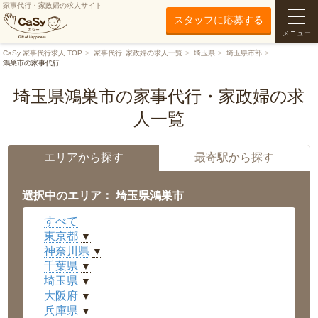
家事代行・家政婦の求人サイト
スタッフに応募する
メニュー
CaSy 家事代行求人 TOP
家事代行･家政婦の求人一覧
埼玉県
埼玉県市部
鴻巣市の家事代行
埼玉県鴻巣市の家事代行・家政婦の求
人一覧
エリアから探す
最寄駅から探す
選択中のエリア： 埼玉県鴻巣市
すべて
東京都
▼
神奈川県
▼
千葉県
▼
埼玉県
▼
大阪府
▼
兵庫県
▼