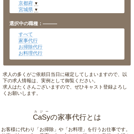
京都府
▼
宮城県
▼
愛知県
▼
福井県
▼
選択中の職種：———
岡山県
▼
すべて
広島県
▼
家事代行
沖縄県
▼
お掃除代行
お料理代行
求人の多くがご依頼日当日に確定してしまいますので、以
下の求人情報は、実例として御覧ください。
求人はたくさんございますので、ぜひキャスト登録よろし
くお願いします。
カジー
CaSy
の家事代行とは
お客様に代わり「
お掃除
」や「
お料理
」を行うお仕事です。