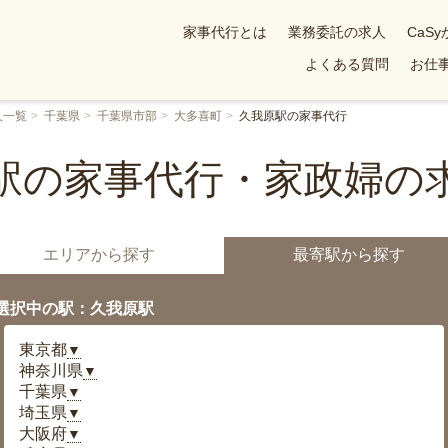
家事代行とは
業務委託の求人
CaS
よくある質問
お仕事
人一覧
千葉県
千葉県市部
大多喜町
久我原駅の家事代行
駅の家事代行・家政婦の
エリアから探す
最寄駅から探す
選択中の駅：久我原駅
東京都
▼
神奈川県
▼
千葉県
▼
埼玉県
▼
大阪府
▼