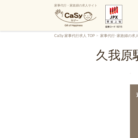
家事代行・家政婦の求人サイト
CaSy 家事代行求人 TOP
家事代行･家政婦の求
久我原