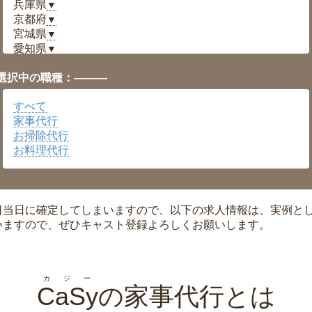
兵庫県
▼
京都府
▼
宮城県
▼
愛知県
▼
福井県
▼
選択中の職種：———
岡山県
▼
広島県
▼
すべて
沖縄県
▼
家事代行
お掃除代行
お料理代行
日当日に確定してしまいますので、以下の求人情報は、実例と
いますので、ぜひキャスト登録よろしくお願いします。
カジー
CaSy
の家事代行とは