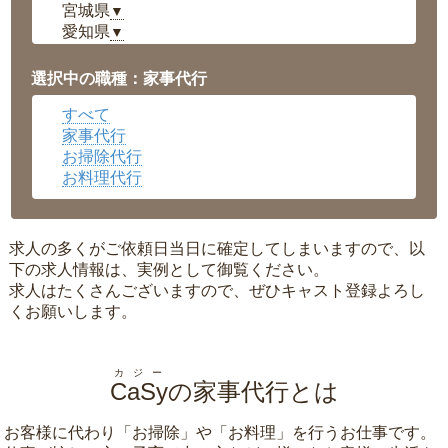
宮城県
▼
愛知県
▼
福井県
▼
岡山県
▼
選択中の職種：家事代行
広島県
▼
すべて
沖縄県
▼
家事代行
お掃除代行
お料理代行
求人の多くがご依頼日当日に確定してしまいますので、以
下の求人情報は、実例として御覧ください。
求人はたくさんございますので、ぜひキャスト登録よろし
くお願いします。
カジー
CaSy
の家事代行とは
お客様に代わり「
お掃除
」や「
お料理
」を行うお仕事です。