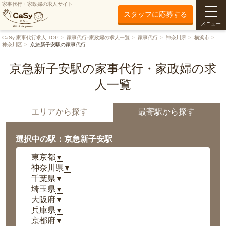
家事代行・家政婦の求人サイト
スタッフに応募する
メニュー
CaSy 家事代行求人 TOP
家事代行･家政婦の求人一覧
家事代行
神奈川県
横浜市
神奈川区
京急新子安駅の家事代行
京急新子安駅の家事代行・家政婦の求
人一覧
エリアから探す
最寄駅から探す
選択中の駅：京急新子安駅
東京都
▼
神奈川県
▼
千葉県
▼
埼玉県
▼
大阪府
▼
兵庫県
▼
京都府
▼