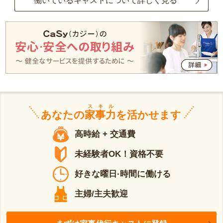
働いているキャストについて詳しく見る
スキル
あなたの
家事力
を活かせます
高時給 + 交通費
未経験者OK！資格不要
好きな曜日·時間に働ける
主婦/主夫歓迎