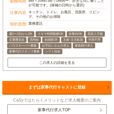
8時～20時の間で1時間〜、好きな日に働くこと
勤務時間
が可能です。(候補の日時から選択)
キッチン、トイレ、お風呂、洗面所、リビン
仕事内容
グ、その他のお掃除
業務委託
契約形態
週2〜3日からOK
スキマ時間勤務OK
扶養内OK
高収入可能
交通費支給
高時給
未経験OK
主婦･主夫歓迎
学歴不問
ハウスキーパー募集
お手伝いさんの求人
家政婦の求人
家事代行スタッフ募集
シフト自由
この求人の詳細を見る
まずは家事代行キャストに登録
CaSyではたらくメリットなど求人概要のご案内
家事代行求人TOP