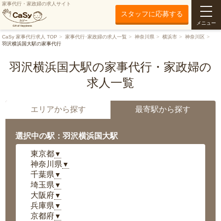
家事代行・家政婦の求人サイト
スタッフに応募する
メニュー
CaSy 家事代行求人 TOP
家事代行･家政婦の求人一覧
神奈川県
横浜市
神奈川区
羽沢横浜国大駅の家事代行
羽沢横浜国大駅の家事代行・家政婦の
求人一覧
エリアから探す
最寄駅から探す
選択中の駅：羽沢横浜国大駅
東京都
▼
神奈川県
▼
千葉県
▼
埼玉県
▼
大阪府
▼
兵庫県
▼
京都府
▼