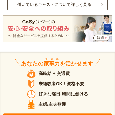
働いているキャストについて詳しく見る
スキル
あなたの
家事力
を活かせます
高時給 + 交通費
未経験者OK！資格不要
好きな曜日·時間に働ける
主婦/主夫歓迎