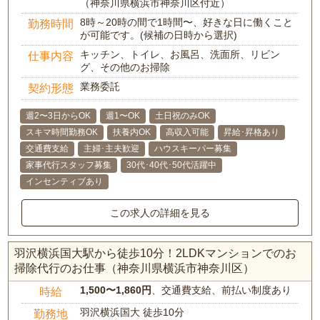
（神奈川県横浜市神奈川区付近）
8時～20時の間で1時間〜、好きな日に働くこと
勤務時間
が可能です。(候補の日時から選択)
キッチン、トイレ、お風呂、洗面所、リビン
仕事内容
グ、その他のお掃除
業務委託
契約形態
週2〜3日からOK
週1〜OK
土日祝のみOK
スキマ時間勤務OK
扶養内OK
高収入可能
昇給･昇格あり
交通費支給
主婦･主夫歓迎
ハウスキーパー募集
家事代行スタッフ募集
30代･40代･50代活躍中
インセンティブあり
この求人の詳細を見る
羽沢横浜国大駅から徒歩10分！2LDKマンションでのお
掃除代行のお仕事（神奈川県横浜市神奈川区）
1,500〜1,860円
、交通費支給、前払い制度あり
時給
羽沢横浜国大 徒歩10分
勤務地