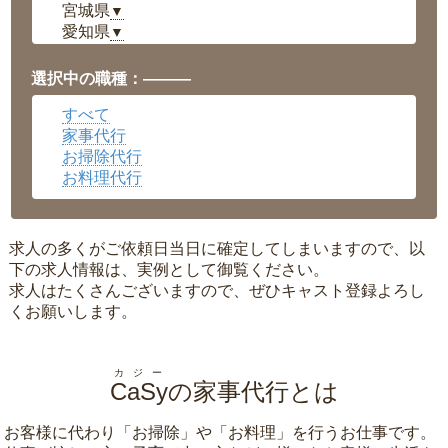
宮城県
▼
愛知県
▼
福井県
▼
岡山県
▼
選択中の職種：———
広島県
▼
すべて
沖縄県
▼
家事代行
お掃除代行
お料理代行
求人の多くがご依頼日当日に確定してしまいますので、以
下の求人情報は、実例として御覧ください。
求人はたくさんございますので、ぜひキャスト登録よろし
くお願いします。
カジー
CaSy
の家事代行とは
お客様に代わり「
お掃除
」や「
お料理
」を行うお仕事です。