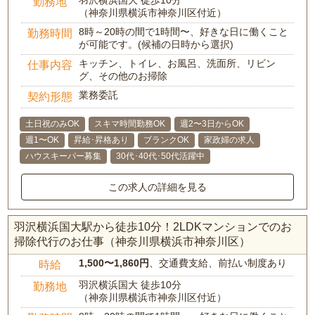
勤務地
（神奈川県横浜市神奈川区付近）
8時～20時の間で1時間〜、好きな日に働くこと
勤務時間
が可能です。(候補の日時から選択)
キッチン、トイレ、お風呂、洗面所、リビン
仕事内容
グ、その他のお掃除
業務委託
契約形態
土日祝のみOK
スキマ時間勤務OK
週2〜3日からOK
週1〜OK
昇給･昇格あり
ブランクOK
家政婦の求人
ハウスキーパー募集
30代･40代･50代活躍中
この求人の詳細を見る
羽沢横浜国大駅から徒歩10分！2LDKマンションでのお
掃除代行のお仕事（神奈川県横浜市神奈川区）
1,500〜1,860円
、交通費支給、前払い制度あり
時給
羽沢横浜国大 徒歩10分
勤務地
（神奈川県横浜市神奈川区付近）