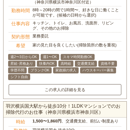
（神奈川県横浜市神奈川区付近）
8時～20時の間で1時間〜、好きな日に働くこと
勤務時間
が可能です。(候補の日時から選択)
キッチン、トイレ、お風呂、洗面所、リビン
仕事内容
グ、その他のお掃除
業務委託
契約形態
家の見た目を良くしたい(掃除箇所の数を重視)
希望
週2〜3日からOK
週1〜OK
スキマ時間勤務OK
昇給･昇格あり
扶養内OK
高時給
交通費支給
資格不要
学歴不問
ブランクOK
家政婦の求人
ハウスキーパー募集
シフト自由
この求人の詳細を見る
羽沢横浜国大駅から徒歩10分！1LDKマンションでのお
掃除代行のお仕事（神奈川県横浜市神奈川区）
1,500〜1,860円
、交通費支給、前払い制度あり
時給
羽沢横浜国大 徒歩10分