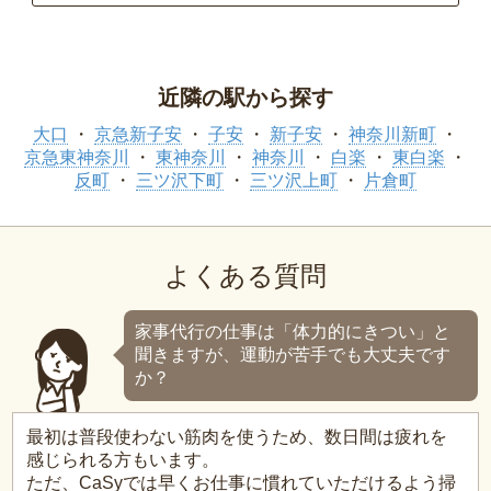
近隣の駅から探す
大口
京急新子安
子安
新子安
神奈川新町
京急東神奈川
東神奈川
神奈川
白楽
東白楽
反町
三ツ沢下町
三ツ沢上町
片倉町
よくある質問
家事代行の仕事は「体力的にきつい」と
聞きますが、運動が苦手でも大丈夫です
か？
最初は普段使わない筋肉を使うため、数日間は疲れを
感じられる方もいます。
ただ、CaSyでは早くお仕事に慣れていただけるよう掃