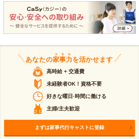
スキル
あなたの
家事力
を活かせます
高時給 + 交通費
未経験者OK！資格不要
好きな曜日·時間に働ける
主婦/主夫歓迎
まずは家事代行キャストに登録