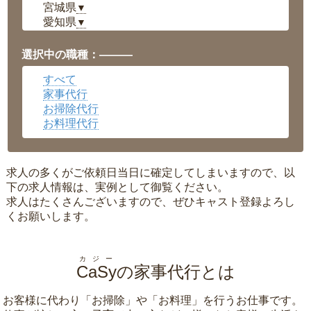
宮城県
▼
愛知県
▼
福井県
▼
岡山県
▼
選択中の職種：———
広島県
▼
すべて
沖縄県
▼
家事代行
お掃除代行
お料理代行
求人の多くがご依頼日当日に確定してしまいますので、以
下の求人情報は、実例として御覧ください。
求人はたくさんございますので、ぜひキャスト登録よろし
くお願いします。
カジー
CaSy
の家事代行とは
お客様に代わり「
お掃除
」や「
お料理
」を行うお仕事です。