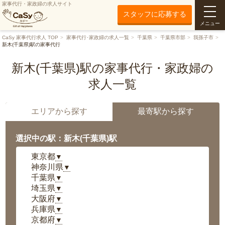
家事代行・家政婦の求人サイト
スタッフに応募する
メニュー
CaSy 家事代行求人 TOP
家事代行･家政婦の求人一覧
千葉県
千葉県市部
我孫子市
新木(千葉県)駅の家事代行
新木(千葉県)駅の家事代行・家政婦の
求人一覧
エリアから探す
最寄駅から探す
選択中の駅：新木(千葉県)駅
東京都
▼
神奈川県
▼
千葉県
▼
埼玉県
▼
大阪府
▼
兵庫県
▼
京都府
▼