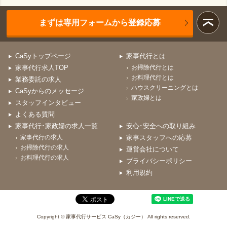
まずは専用フォームから登録応募
CaSyトップページ
家事代行とは
家事代行求人TOP
お掃除代行とは
お料理代行とは
業務委託の求人
ハウスクリーニングとは
CaSyからのメッセージ
家政婦とは
スタッフインタビュー
よくある質問
家事代行･家政婦の求人一覧
安心･安全への取り組み
家事代行の求人
家事スタッフへの応募
お掃除代行の求人
運営会社について
お料理代行の求人
プライバシーポリシー
利用規約
Copyright © 家事代行サービス CaSy（カジー） All rights reserved.