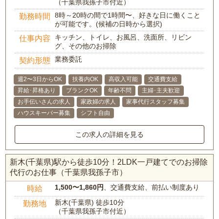
（千葉県我孫子市付近）
8時～20時の間で1時間〜、好きな日に働くこと
勤務時間
が可能です。(候補の日時から選択)
キッチン、トイレ、お風呂、洗面所、リビン
仕事内容
グ、その他のお掃除
業務委託
契約形態
週2〜3日からOK
扶養内OK
高収入可能
交通費支給
昇給･昇格あり
ブランクOK
年齢不問
主婦･主夫歓迎
お手伝いさんの求人
家政婦の求人
家事代行スタッフ募集
ハウスキーパー募集
シフト自由
この求人の詳細を見る
新木(千葉県)駅から徒歩10分！2LDK一戸建てでのお掃除
代行のお仕事（千葉県我孫子市）
1,500〜1,860円
、交通費支給、前払い制度あり
時給
新木(千葉県) 徒歩10分
勤務地
（千葉県我孫子市付近）