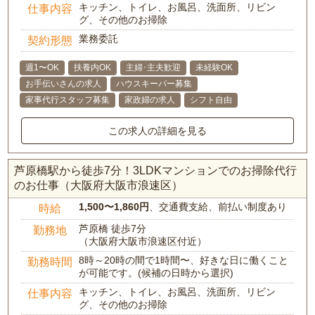
キッチン、トイレ、お風呂、洗面所、リビン
仕事内容
グ、その他のお掃除
業務委託
契約形態
週1〜OK
扶養内OK
主婦･主夫歓迎
未経験OK
お手伝いさんの求人
ハウスキーパー募集
家事代行スタッフ募集
家政婦の求人
シフト自由
この求人の詳細を見る
芦原橋駅から徒歩7分！3LDKマンションでのお掃除代行
のお仕事（大阪府大阪市浪速区）
1,500〜1,860円
、交通費支給、前払い制度あり
時給
芦原橋 徒歩7分
勤務地
（大阪府大阪市浪速区付近）
8時～20時の間で1時間〜、好きな日に働くこと
勤務時間
が可能です。(候補の日時から選択)
キッチン、トイレ、お風呂、洗面所、リビン
仕事内容
グ、その他のお掃除