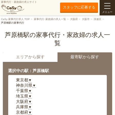
家事代行・家政婦の求人サイト
スタッフに応募する
メニュー
CaSy 家事代行求人 TOP
家事代行･家政婦の求人一覧
大阪府
大阪市
浪速区
芦原橋駅の家事代行
芦原橋駅の家事代行・家政婦の求人一
覧
エリアから探す
最寄駅から探す
選択中の駅：芦原橋駅
東京都
▼
神奈川県
▼
千葉県
▼
埼玉県
▼
大阪府
▼
兵庫県
▼
京都府
▼