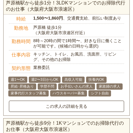
芦原橋駅から徒歩1分！3LDKマンションでのお掃除代行
のお仕事（大阪府大阪市浪速区）
1,500〜1,860円
、交通費支給、前払い制度あり
時給
芦原橋 徒歩1分
勤務地
（大阪府大阪市浪速区付近）
8時～20時の間で1時間〜、好きな日に働くこと
勤務時間
が可能です。(候補の日時から選択)
キッチン、トイレ、お風呂、洗面所、リビン
仕事内容
グ、その他のお掃除
業務委託
契約形態
週1〜OK
週2〜3日からOK
高収入可能
扶養内OK
昇給･昇格あり
学歴不問
お手伝いさんの求人
家政婦の求人
家事代行スタッフ募集
ハウスキーパー募集
シフト自由
この求人の詳細を見る
芦原橋駅から徒歩9分！1Kマンションでのお掃除代行の
お仕事（大阪府大阪市浪速区）