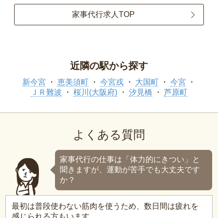
家事代行求人TOP
近隣の駅から探す
新今宮
恵美須町
今宮戎
大国町
今宮
ＪＲ難波
桜川(大阪府)
汐見橋
芦原町
よくある質問
家事代行の仕事は「体力的にきつい」と
聞きますが、運動が苦手でも大丈夫です
か？
最初は普段使わない筋肉を使うため、数日間は疲れを
感じられる方もいます。