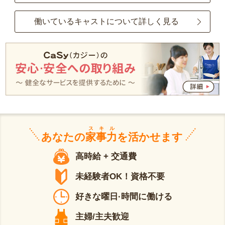
働いているキャストについて詳しく見る
スキル
あなたの
家事力
を活かせます
高時給 + 交通費
未経験者OK！資格不要
好きな曜日·時間に働ける
主婦/主夫歓迎