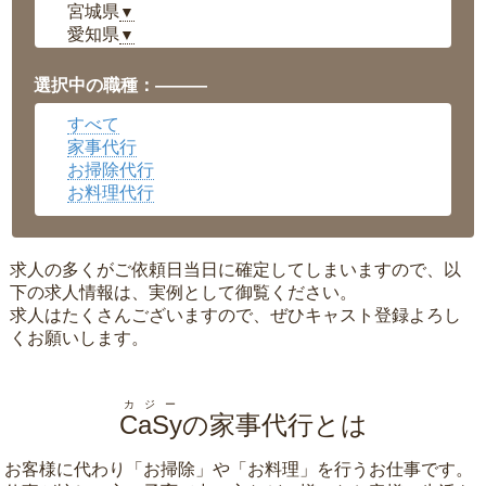
宮城県
▼
愛知県
▼
福井県
▼
岡山県
▼
選択中の職種：———
広島県
▼
すべて
沖縄県
▼
家事代行
お掃除代行
お料理代行
求人の多くがご依頼日当日に確定してしまいますので、以
下の求人情報は、実例として御覧ください。
求人はたくさんございますので、ぜひキャスト登録よろし
くお願いします。
カジー
CaSy
の家事代行とは
お客様に代わり「
お掃除
」や「
お料理
」を行うお仕事です。